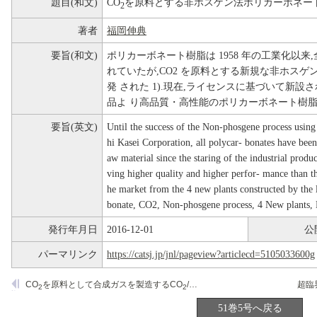
題目(和文)
CO
を原料とする非ホスゲン法ポリカーボネー
2
著者
福岡伸典
要旨(和文)
ポリカーボネート樹脂は 1958 年の工業化以来
れていたが,CO2 を原料とする新規な非ホス
発 された 1).現在,ライセンスに基づいて新設
品よ り高品質・高性能のポリカーボネート樹脂
要旨(英文)
Until the success of the Non-phosgene process usin
hi Kasei Corporation, all polycar- bonates have bee
aw material since the staring of the industrial prod
ving higher quality and higher perfor- mance than th
he market from the 4 new plants constructed by the 
bonate, CO2, Non-phosgene process, 4 New plants, 
発行年月日
2016-12-01
公
パーマリンク
https://catsj.jp/jnl/pageview?articlecd=5105033600g
CO
を原料として合成ガスを製造するCO
/H
Oリフォーミングプロセス
2
2
2
51巻5号へ戻る