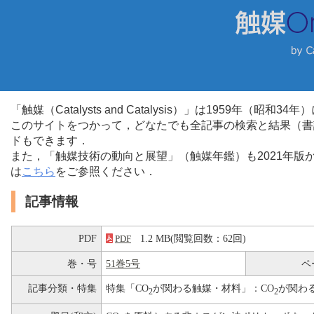
「触媒（Catalysts and Catalysis）」は1959年（昭
このサイトをつかって，どなたでも全記事の検索と結果（書
ドもできます．
また，「触媒技術の動向と展望」（触媒年鑑）も2021年
は
こちら
をご参照ください．
記事情報
PDF
1.2 MB(閲覧回数：62回)
PDF
巻・号
51巻5号
ペ
記事分類・特集
特集「CO
が関わる触媒・材料」：CO
が関わ
2
2