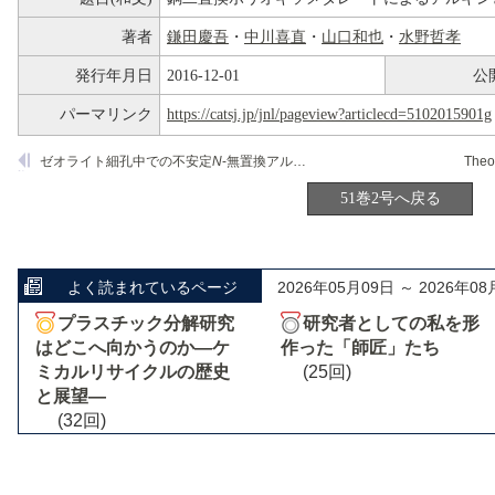
著者
鎌田慶吾
・
中川喜直
・
山口和也
・
水野哲孝
発行年月日
2016-12-01
公
パーマリンク
https://catsj.jp/jnl/pageview?articlecd=5102015901g
ゼオライト細孔中での不安定
N
-無置換アルジミンの安定捕捉と,その求電子反応性の活用
51巻2号へ戻る
よく読まれているページ
2026年05月09日 ～ 2026年08
プラスチック分解研究
研究者としての私を形
はどこへ向かうのか―ケ
作った「師匠」たち
ミカルリサイクルの歴史
(25回)
と展望―
(32回)