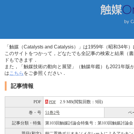
「触媒（Catalysts and Catalysis）」は1959年（昭
このサイトをつかって，どなたでも全記事の検索と結果（書
ドもできます．
また，「触媒技術の動向と展望」（触媒年鑑）も2021年
は
こちら
をご参照ください．
記事情報
PDF
2.9 MB(閲覧回数：9回)
PDF
巻・号
51巻2号
ペ
記事分類・特集
第103回触媒討論会特集号：第103回触媒討論会
題目(和文)
銅二置換ポリオキソメタレートによるアルキンと