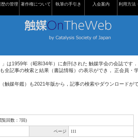
履歴の管理
著作権について
執筆の手引き
入会案内
利用方法・
talysis）」は1959年（昭和34年）に創刊された 触媒学会の会誌です．
も全記事の検索と結果（書誌情報）の表示ができ， 正会員・
（触媒年鑑）も2021年版から，記事の検索やダウンロードが
B(閲覧回数：7回)
ページ
111