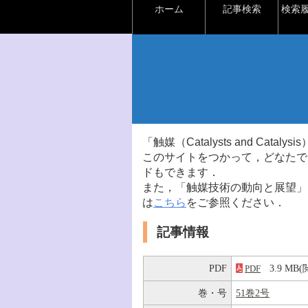
ホーム
記事検索
検索
「触媒（Catalysts and Ca
このサイトをつかって，どなたで
ドもできます．
また，「触媒技術の動向と展望」
は
こちら
をご参照ください．
記事情報
PDF
3.9 M
PDF
巻・号
51巻2号