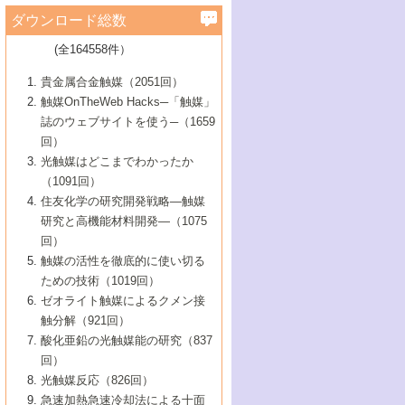
学）
7号 水素を利用する化成品合成の新潮流
6号 新しい固体酸触媒技術
5号 触媒を有効に使うための技術
ールホテル豊橋）
蔵技術の進歩
まで─
3号 メソポーラス物質の新展開
立大学）
3号 実用的ファインケミカル合成プロセス
ダウンロード総数
2号 第97回触媒討論会
1号 最近の触媒担体とその効果
▼46巻（2004年）
7号 ゼオライト合成における最近の進歩
6号 第106回触媒討論会
5号 CO
が関わる触媒・材料
B号 第111回触媒討論会（2013年・関西大
4号 錯体を利用したユニークな表面構造の
を実現する触媒
2
3号 リビング重合触媒の最近の展開
2号 第95回触媒討論会
(全164558件）
1号 部分酸化反応触媒の最前線
▼45巻（2003年）
学）
構築と機能
7号 有機分子触媒による精密有機合成
4号 バイオマス活用のための技術開発
6号 第104回触媒討論会
4号 今後の液体燃料を支える触媒技術
3号 化成品を合成するゼオライト触媒
2号 第93回触媒討論会
1号 なぜこの触媒が良いのか？
▼44巻（2002年）
貴金属合金触媒（2051回）
5号 若手会員による触媒研究の未来展望1：
8号 高機能化ポリオレフィンに向けた重合
5号 こんな物質，あんな物質―新たな触媒
7号 持続可能社会実現のための触媒および
5号 水素製造・貯蔵のための触媒技術の新
4号 水分解用光触媒材料
3号 特殊エネルギー場の触媒反応
触媒OnTheWeb Hacks─「触媒」
企業編
2号 第91回触媒討論会
触媒の最近の進展
1号 高次制御された触媒の化学
▼43巻（2001年）
の可能性―
触媒関連技術
しい展開
誌のウェブサイトを使う─（1659
5号 時間分解分光の進歩と応用
4号 生体内における金属の触媒作用
6号 第102回触媒討論会
3号 最近の自動車排ガス処理技術
2号 第89回触媒討論会
1号 グリーンケミストリーと触媒
▼42巻（2000年）
6号 第100回触媒討論会
8号 未来を拓く金属錯体
回）
6号 第98回触媒討論会
6号 第96回触媒討論会
5号 ファインケミカルズの展開に寄与する
7号 触媒・化学反応における計算化学の進
4号 触媒研究の現状と将来─第90回触媒討論
3号 触媒を利用した電気化学の新展開
2号 第87回触媒討論会特集号
1号 触媒反応工学の明日を拓く
▼41巻（1999年）
7号 『結晶の化学』を活かした触媒研究
光触媒はどこまでわかったか
7号 基礎化学品製造の触媒技術
触媒
歩
会Aから
7号 未来型金属錯体触媒開発への展望
4号 ナノ材料の調製と機能化
（1091回）
3号 生体触媒とバイオプロセス
2号 第85回触媒討論会
8号 イオン液体の応用
1号 孔、穴、あな?-特異な空間とその利用-
▼40巻（1998年）
8号 多機能型リアクター
6号 第94回触媒討論会
8号 若手研究者による触媒研究の未来展望
5号 基礎化学品製造の触媒技術
8号 超臨界流体を用いた化学プロセスの新
住友化学の研究開発戦略―触媒
5号 こんな触媒が欲しい
4号 水素製造・利用の触媒化学
3号 反応ダイナミクス
2号 第83回触媒討論会
1号 創立40周年記念・触媒化学この10年の
▼39巻（1997年）
2：大学・研究所編
展開
研究と高機能材料開発―（1075
7号 サブナノレベルでみた新しい表面現象
6号 第92回触媒討論会
6号 第90回触媒討論会
5号 触媒研究における新しい切り口：コン
進展と21世紀への提言/創立40周年記念・触
4号 超臨界流体の触媒反応への応用
3号 均一系触媒反応最前線
1号 均一系と不均一系触媒反応-その特徴と
回）
▼38巻（1996年）
8号 オレフィン重合触媒の新たな展
7号 基礎化学品製造の触媒技術
ビナトリアルケミストリー
媒学会この10年の歩みとこれから/創立40周
7号 触媒研究と学術雑誌/情報
5号 触媒のおもしろさをどのように伝える
接点
触媒の活性を徹底的に使い切る
4号 実用炭素材料の新展開
1号 触媒の構造と触媒作用/C1化学を中心と
▼37巻（1995年）
年記念・記録は語る
8号 資源の循環と触媒技術
6号 第88回触媒討論会特集号
か
ための技術（1019回）
8号 若い世代からみた触媒化学の現状と未
2号 第79回触媒討論会
5号 研究の方法論を考える
する21世紀への触媒
1号 ファインケミカルズと固体触媒
▼36巻（1994年）
2号 第81回触媒討論会
ゼオライト触媒によるクメン接
来
7号 企業における触媒研究のブレークスル
6号 第86回触媒討論会
3号 最新NO除去触媒の実用化研究
6号 第84回触媒討論会
2号 第77回触媒討論会
2号 第75回触媒討論会
触分解（921回）
1号 電気化学と触媒
▼35巻（1993年）
ー
3号 計算機触媒化学へのさそい
7号 水素化精製触媒の新しい展開
4号 新しい反応場を目指した触媒調製
7号 機能性金属材料と触媒
3号 オリンピックメダル:金・銀・銅はどん
酸化亜鉛の光触媒能の研究（837
3号 希土類を利用した触媒
2号 第73回触媒討論会
8号 この材料を触媒として使ってみません
4号 触媒劣化の制御と予測
1号 工業触媒開発マニュアル―探索から工
▼34巻（1992年）
8号 新しい反応性と機能性を目指した金属
な触媒作用を示すか
回）
5号 反応・分離技術の新しい展開
8号 触媒研究へのNMRの応用と展望
か？
業化まで
4号 触媒とリサイクル
3号 C4化学の展開
5号 最新の実用プロセスと触媒
クラスタ-化学
1号 インパクトを与えたこの研究
▼33巻（1991年）
光触媒反応（826回）
4号 触媒作用における機能の複合化
6号 第80回触媒討論会
2号 第71回触媒討論会
5号 エネルギー変換触媒
4号 《通常号》
6号 第82回触媒討論会
急速加熱急速冷却法による十面
2号 第69回触媒討論会
1号 触媒プロセス開発マニュアル―探索か
▼32巻（1990年）