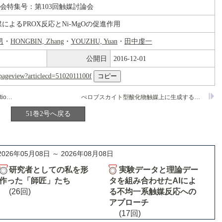
論会特集号：第103回触媒討論会
t触媒によるPROX反応とNi-MgOの促進作用
男
・
HONGBIN, Zhang
・
YOUZHU, Yuan
・
田中虔一
公開日
2016-12-01
nl/pageview?articlecd=5102011100f
A remarkable deviation from ASF distribution on FTS over coprecipitated Co
O
-based catalysts
ぺロブスカイト型酸化物触媒上に生成する炭酸塩種の状態と活性との関係
3
4
51巻2号へ戻る
2026年05月08日 ～ 2026年08月08日
研究者としての私を形
実験データと理論デー
作った「師匠」たち
タを組み合わせたAIによ
(26回)
る不均一系触媒反応への
アプローチ
(17回)