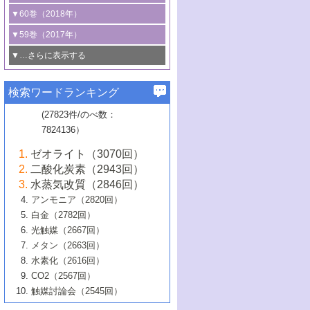
3号 CO
の排出削減および有効活用のた
タリゼーション
2
3号 特殊反応場を利用した触媒的分子変
る非貴金属触媒の研究動向
線を利用した触媒解析技術の最先端
1号 物質移動制御に着目した触媒プロセ
▼60巻（2018年）
4号 格子酸素・格子酸素欠陥を利用した
めの触媒技術
換反応
2号 機能化学品製造に資するクリーンな
ス開発
5号 ゼオライトの合成と応用における研
5号 単原子触媒
触媒反応
1号 固体酸触媒の最新の研究動向
▼59巻（2017年）
触媒的酸化反応
4号 若手による情報発信企画～とびたて
4号 多孔質材料を用いた触媒の新展開
究動向
2号 CO
フリー水素サプライチェーンに
2
6号 参照触媒委員会からのお知らせ
5号 生体触媒によるエネルギー変換反応
2号 二酸化炭素からの有用化学品合成
1号 いたるところに，触媒
▼…さらに表示する
若き触媒の研究者たち～（1）
3号 水処理のための触媒化学
5号 情報学的手法を用いた触媒開発
6号 ヘテロ接合界面
関わる触媒開発動向
B号 第133回触媒討論会（2023年）
6号 窒素とリンの循環のための触媒・機
3号 ナノ粒子・クラスター触媒の最前線
2号 機能性材料の局所構造解析のための
5号 若手による情報発信企画～とびたて
▼58巻（2016年）
4号 光触媒を用いた水分解の最新の研究
6号 カーボンニュートラルに向けた電解
B号 第135回触媒討論会（2025年）
3号 精密高分子合成に関する最近の研究
能性材料
最先端技術
検索ワードランキング
4号 60周年記念企画
若き触媒の研究者たち～（2）
動向
技術
1号 ユニークな構造の高分子を生み出す触
▼57巻（2015年）
動向
B号 第131回触媒討論会（2023年）
3号 無機分離膜材料の開発と触媒反応プ
5号 進化するゼオライト合成技術
6号 石油のノーブル・ユースを志向した
媒技術
(27823件/のべ数：
5号 次世代の触媒プロセスを支えるマイ
B号 第127回触媒討論会（2021年・オン
1号 水素キャリアにかかわる触媒技術の新
4号 バイオマス化成品製造のための触媒
▼56巻（2014年）
ロセスへの適用
触媒技術
7824136）
クロ波
6号 非貴金属系触媒における電気化学的
ライン開催(Zoom)のみ）
2号 リグニンからの化成品製造に向けた触
展開
技術
1号 特殊環境場を利用した材料合成
▼55巻（2013年）
4号 触媒研究における計算科学の利用
酸素還元反応
B号 第129回触媒討論会（2022年・京都
媒技術
6号 メタン転換技術の最新動向
ゼオライト（3070回）
2号 石油精製用触媒の最近の進展
5号 固体触媒による含窒素有機化合物変
2号 光触媒反応機構に関する最新の研究動
1号 高耐久性燃料電池システム用触媒にお
大学：オンライン・対面開催）
▼54巻（2012年）
5号 水素のふるまいを解き明かす最先端
B号 第121回触媒討論会（2018年・東京
3号 触媒研究の最先端～とびたて若き研究
二酸化炭素（2943回）
B号 第125回触媒討論会（2020年・工学
換の最前線
3号 固体酸化物形燃料電池（SOFC）におけ
向
ける新展開
研究
大学）
1号 規則性多孔体の利用技術における最近
▼53巻（2011年）
者たち～（1）
水蒸気改質（2846回）
院大学）
るアノード触媒上での燃料直接改質技術
6号 貴金属使用量低減に向けた自動車排
3号 固体高分子形燃料電池カソード触媒の
2号 リビングラジカル重合の最近の動向
6号 低級アルカンの有効利用のための触
の進歩
アンモニア（2820回）
4号 触媒研究の最先端～とびたて若き研究
1号 金属学から見る合金触媒の新展開
▼52巻（2010年）
ガス浄化触媒の開発
4号 コアシェル構造の制御による触媒機能
開発動向
媒技術
白金（2782回）
3号 天然ガスの化学工業的展開に関する触
2号 第109回触媒討論会
者たち～（2）
2号 第107回触媒討論会
の向上
1号 触媒の劣化対策と長寿命触媒開発
B号 第123回触媒討論会（2019年・大阪
▼51巻（2009年）
4号 人工光合成に向けた近年のアプローチ
光触媒（2667回）
媒技術
B号 第119回触媒討論会（2017年・首都
3号 貴金属低減技術の最新動向
5号 触媒研究の最先端～とびたて若き研究
市立大学）
3号 触媒のその場観察法の進歩（１）
5号 工業触媒およびその周辺技術の最近の
2号 第105回触媒討論会
1号 炭素材料－熱い注目を集める材料－
▼50巻（2008年）
メタン（2663回）
大学東京）
5号 未利用熱エネルギーの有効活用に貢献
4号 貴金属触媒の精密構造制御とその活用
者たち～（3）
4号 貴金属代替技術の最新動向
進歩
水素化（2616回）
4号 触媒のその場観察法の進歩（２）
3号 ナノ構造が拓く新機能
する触媒技術
2号 第103回触媒討論会
1号 触媒化学と学会のこの10年，半世紀，
▼49巻（2007年）
5号 バイオマス化成品製造のための固体触
6号 イオニクス材料と燃料電池・電解合成
5号 光触媒による物質変換反応の新展開
CO2（2567回）
6号 ナノシート
5号 不活性結合の触媒的活性化による有機
そして未来
4号 活性サイトおよびその環境の精密な設
6号 ポリオキソメタレート
3号 環境浄化用光触媒の現状と課題
媒の開発
1号 含フッ素化合物の合成と触媒
▼48巻（2006年）
の最新の研究動向
触媒討論会（2545回）
6号 グラフェン
合成
B号 第115回触媒討論会（2015年・成蹊大
計による触媒の高機能化
2号 第101回触媒討論会
B号 第113回触媒討論会（2014年・ロワジ
4号 水素社会の実現に向けた水素製造・貯
6号 ナノ空間─吸着状態解析から新機能開拓
2号 第99回触媒討論会
B号 第117回触媒討論会（2016年・大阪府
1号 固体酸触媒の最近の進歩
▼47巻（2005年）