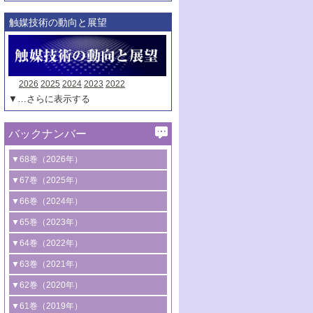
触媒技術の動向と展望
2026
2025
2024
2023
2022
▼…さらに表示する
バックナンバー
▼68巻（2026年）
1号 過酸化水素合成に関する研究動向
▼67巻（2025年）
2号 コンピューター技術により加速する
1号 CO
水素化によるグリーン燃料/グリ
▼66巻（2024年）
2
触媒開発
ーンケミカル製造
1号 低次元ナノ構造を有する触媒材料
▼65巻（2023年）
3号 有機分子変換やCO
資源化のための
2
2号 水素製造のための水分解技術に関す
2号 規制反応場を活用した固体触媒研究
1号 炭素が関わる触媒機能
▼64巻（2022年）
光触媒に関する最近の研究
る最近の研究
の新展開
2号 プラスチックケミカルリサイクルの
1号 合成ガス製造とCOを用いるケミカル
▼63巻（2021年）
B号 第137回触媒討論会（2026年）
3号 オレフィン系樹脂の精密合成に関す
3号 未踏分子変換を目指した酸化触媒プ
ための触媒技術
ズ合成の最新動向
1号 金触媒の新展開
▼62巻（2020年）
る最新技術
ロセスの最前線
3号 非酸化物系金属化合物を基盤とした
2号 化学品合成のための合金触媒開発
2号 ペロブスカイト
1号 触媒設計を拓く欠陥構造のキャラク
▼61巻（2019年）
4号 アルコール類の効率的変換を実現す
4号 シンクロトロン放射光および中性子
触媒材料の開発