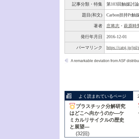
記事分類・特集
第103回触媒討
題目(和文)
Carbon担持P
著者
庄将志
・
萩原時
発行年月日
2016-12-01
パーマリンク
https://catsj.jp/j
よく読まれているページ
プラスチック分解研究
はどこへ向かうのか―ケ
ミカルリサイクルの歴史
と展望―
(32回)