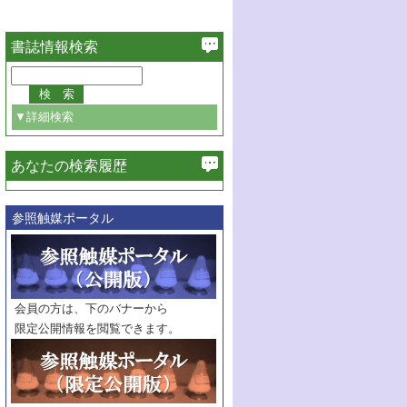
書誌情報検索
▼詳細検索
あなたの検索履歴
必ず含む
参照触媒ポータル
巻・号指定
巻
号
範囲指定
巻
号～
巻
会員の方は、下のバナーから
号
限定公開情報を閲覧できます。
触媒年鑑
年度
記事種別
マーク：
マークあり