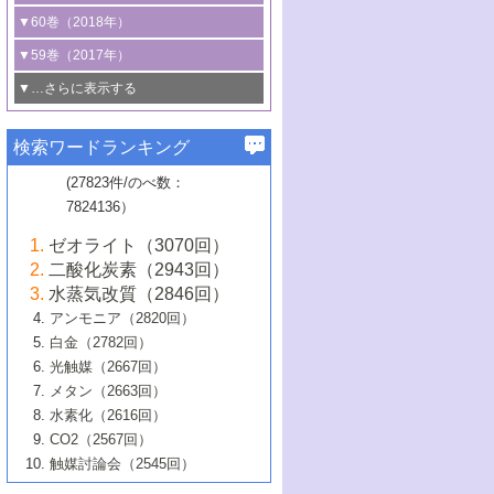
3号 CO
の排出削減および有効活用のた
タリゼーション
2
3号 特殊反応場を利用した触媒的分子変
る非貴金属触媒の研究動向
線を利用した触媒解析技術の最先端
1号 物質移動制御に着目した触媒プロセ
▼60巻（2018年）
4号 格子酸素・格子酸素欠陥を利用した
めの触媒技術
換反応
2号 機能化学品製造に資するクリーンな
ス開発
5号 ゼオライトの合成と応用における研
5号 単原子触媒
触媒反応
1号 固体酸触媒の最新の研究動向
▼59巻（2017年）
触媒的酸化反応
4号 若手による情報発信企画～とびたて
4号 多孔質材料を用いた触媒の新展開
究動向
2号 CO
フリー水素サプライチェーンに
2
6号 参照触媒委員会からのお知らせ
5号 生体触媒によるエネルギー変換反応
2号 二酸化炭素からの有用化学品合成
1号 いたるところに，触媒
▼…さらに表示する
若き触媒の研究者たち～（1）
3号 水処理のための触媒化学
5号 情報学的手法を用いた触媒開発
6号 ヘテロ接合界面
関わる触媒開発動向
B号 第133回触媒討論会（2023年）
6号 窒素とリンの循環のための触媒・機
3号 ナノ粒子・クラスター触媒の最前線
2号 機能性材料の局所構造解析のための
5号 若手による情報発信企画～とびたて
▼58巻（2016年）
4号 光触媒を用いた水分解の最新の研究
6号 カーボンニュートラルに向けた電解
B号 第135回触媒討論会（2025年）
3号 精密高分子合成に関する最近の研究
能性材料
最先端技術
検索ワードランキング
4号 60周年記念企画
若き触媒の研究者たち～（2）
動向
技術
1号 ユニークな構造の高分子を生み出す触
▼57巻（2015年）
動向
B号 第131回触媒討論会（2023年）
3号 無機分離膜材料の開発と触媒反応プ
5号 進化するゼオライト合成技術
6号 石油のノーブル・ユースを志向した
媒技術
(27823件/のべ数：
5号 次世代の触媒プロセスを支えるマイ
B号 第127回触媒討論会（2021年・オン
1号 水素キャリアにかかわる触媒技術の新
4号 バイオマス化成品製造のための触媒
▼56巻（2014年）
ロセスへの適用
触媒技術
7824136）
クロ波
6号 非貴金属系触媒における電気化学的
ライン開催(Zoom)のみ）
2号 リグニンからの化成品製造に向けた触
展開
技術
1号 特殊環境場を利用した材料合成
▼55巻（2013年）
4号 触媒研究における計算科学の利用
酸素還元反応
B号 第129回触媒討論会（2022年・京都
媒技術
6号 メタン転換技術の最新動向
ゼオライト（3070回）
2号 石油精製用触媒の最近の進展
5号 固体触媒による含窒素有機化合物変
2号 光触媒反応機構に関する最新の研究動
1号 高耐久性燃料電池システム用触媒にお
大学：オンライン・対面開催）
▼54巻（2012年）
5号 水素のふるまいを解き明かす最先端
B号 第121回触媒討論会（2018年・東京
3号 触媒研究の最先端～とびたて若き研究
二酸化炭素（2943回）
B号 第125回触媒討論会（2020年・工学
換の最前線
3号 固体酸化物形燃料電池（SOFC）におけ
向
ける新展開
研究
大学）
1号 規則性多孔体の利用技術における最近
▼53巻（2011年）
者たち～（1）
水蒸気改質（2846回）
院大学）
るアノード触媒上での燃料直接改質技術
6号 貴金属使用量低減に向けた自動車排
3号 固体高分子形燃料電池カソード触媒の
2号 リビングラジカル重合の最近の動向
6号 低級アルカンの有効利用のための触
の進歩
アンモニア（2820回）
4号 触媒研究の最先端～とびたて若き研究
1号 金属学から見る合金触媒の新展開
▼52巻（2010年）
ガス浄化触媒の開発
4号 コアシェル構造の制御による触媒機能
開発動向
媒技術
白金（2782回）
3号 天然ガスの化学工業的展開に関する触
2号 第109回触媒討論会
者たち～（2）
2号 第107回触媒討論会
の向上
1号 触媒の劣化対策と長寿命触媒開発
B号 第123回触媒討論会（2019年・大阪
▼51巻（2009年）
4号 人工光合成に向けた近年のアプローチ
光触媒（2667回）
媒技術
B号 第119回触媒討論会（2017年・首都
3号 貴金属低減技術の最新動向
5号 触媒研究の最先端～とびたて若き研究
市立大学）
3号 触媒のその場観察法の進歩（１）
5号 工業触媒およびその周辺技術の最近の
2号 第105回触媒討論会
1号 炭素材料－熱い注目を集める材料－
▼50巻（2008年）
メタン（2663回）
大学東京）
5号 未利用熱エネルギーの有効活用に貢献
4号 貴金属触媒の精密構造制御とその活用
者たち～（3）
4号 貴金属代替技術の最新動向
進歩
水素化（2616回）
4号 触媒のその場観察法の進歩（２）
3号 ナノ構造が拓く新機能
する触媒技術
2号 第103回触媒討論会
1号 触媒化学と学会のこの10年，半世紀，
▼49巻（2007年）
5号 バイオマス化成品製造のための固体触
6号 イオニクス材料と燃料電池・電解合成
5号 光触媒による物質変換反応の新展開
CO2（2567回）
6号 ナノシート
5号 不活性結合の触媒的活性化による有機
そして未来
4号 活性サイトおよびその環境の精密な設
6号 ポリオキソメタレート
3号 環境浄化用光触媒の現状と課題
媒の開発
1号 含フッ素化合物の合成と触媒
▼48巻（2006年）
の最新の研究動向
触媒討論会（2545回）
6号 グラフェン
合成
B号 第115回触媒討論会（2015年・成蹊大
計による触媒の高機能化
2号 第101回触媒討論会
B号 第113回触媒討論会（2014年・ロワジ
4号 水素社会の実現に向けた水素製造・貯
6号 ナノ空間─吸着状態解析から新機能開拓
2号 第99回触媒討論会
B号 第117回触媒討論会（2016年・大阪府
1号 固体酸触媒の最近の進歩
▼47巻（2005年）