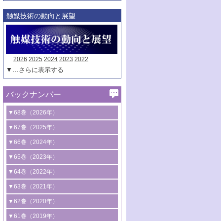
触媒技術の動向と展望
2026
2025
2024
2023
2022
▼…さらに表示する
バックナンバー
▼68巻（2026年）
1号 過酸化水素合成に関する研究動向
▼67巻（2025年）
2号 コンピューター技術により加速する
1号 CO
水素化によるグリーン燃料/グリ
▼66巻（2024年）
2
触媒開発
ーンケミカル製造
1号 低次元ナノ構造を有する触媒材料
▼65巻（2023年）
3号 有機分子変換やCO
資源化のための
2
2号 水素製造のための水分解技術に関す
2号 規制反応場を活用した固体触媒研究
1号 炭素が関わる触媒機能
▼64巻（2022年）
光触媒に関する最近の研究
る最近の研究
の新展開
2号 プラスチックケミカルリサイクルの
1号 合成ガス製造とCOを用いるケミカル
▼63巻（2021年）
B号 第137回触媒討論会（2026年）
3号 オレフィン系樹脂の精密合成に関す
3号 未踏分子変換を目指した酸化触媒プ
ための触媒技術
ズ合成の最新動向
1号 金触媒の新展開
▼62巻（2020年）
る最新技術
ロセスの最前線
3号 非酸化物系金属化合物を基盤とした
2号 化学品合成のための合金触媒開発
2号 ペロブスカイト
1号 触媒設計を拓く欠陥構造のキャラク
▼61巻（2019年）
4号 アルコール類の効率的変換を実現す
4号 シンクロトロン放射光および中性子
触媒材料の開発