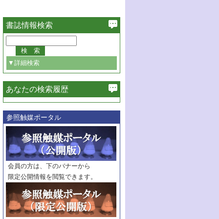
書誌情報検索
▼詳細検索
あなたの検索履歴
必ず含む
参照触媒ポータル
巻・号指定
巻
号
範囲指定
巻
号～
巻
会員の方は、下のバナーから
号
限定公開情報を閲覧できます。
触媒年鑑
年度
記事種別
マーク：
マークあり