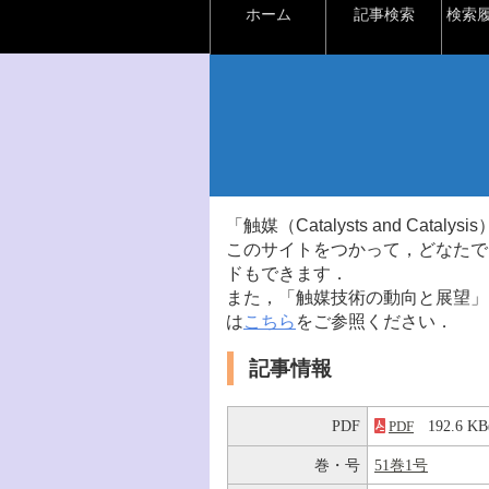
ホーム
記事検索
検索
「触媒（Catalysts and Ca
このサイトをつかって，どなたで
ドもできます．
また，「触媒技術の動向と展望」
は
こちら
をご参照ください．
記事情報
PDF
192.6 
PDF
巻・号
51巻1号