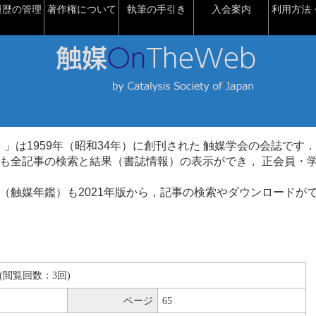
履歴の管理
著作権について
執筆の手引き
入会案内
利用方法・
talysis）」は1959年（昭和34年）に創刊された 触媒学会の会誌です．
も全記事の検索と結果（書誌情報）の表示ができ， 正会員・
（触媒年鑑）も2021年版から，記事の検索やダウンロードが
KB(閲覧回数：3回)
ページ
65