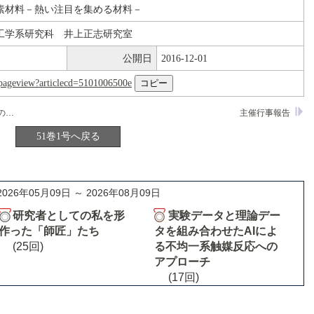
素材料－熱い注目を集める材料－
工学系研究科 井上正志研究室
公開日
2016-12-01
nl/pageview?articlecd=5101006500e
電極還元反応におけるピリジン系化合物の触媒作用
主催行事報告
51巻1号へ戻る
2026年05月09日 ～ 2026年08月09日
研究者としての私を形
実験データと理論デー
作った「師匠」たち
タを組み合わせたAIによ
(25回)
る不均一系触媒反応への
アプローチ
(17回)