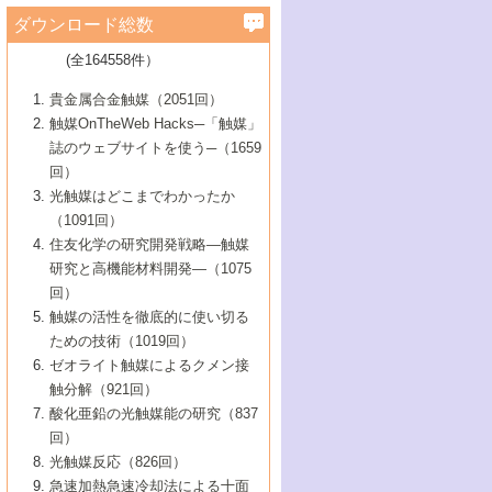
学）
7号 水素を利用する化成品合成の新潮流
6号 新しい固体酸触媒技術
5号 触媒を有効に使うための技術
ールホテル豊橋）
蔵技術の進歩
まで─
3号 メソポーラス物質の新展開
立大学）
3号 実用的ファインケミカル合成プロセス
ダウンロード総数
2号 第97回触媒討論会
1号 最近の触媒担体とその効果
▼46巻（2004年）
7号 ゼオライト合成における最近の進歩
6号 第106回触媒討論会
5号 CO
が関わる触媒・材料
B号 第111回触媒討論会（2013年・関西大
4号 錯体を利用したユニークな表面構造の
を実現する触媒
2
3号 リビング重合触媒の最近の展開
2号 第95回触媒討論会
(全164558件）
1号 部分酸化反応触媒の最前線
▼45巻（2003年）
学）
構築と機能
7号 有機分子触媒による精密有機合成
4号 バイオマス活用のための技術開発
6号 第104回触媒討論会
4号 今後の液体燃料を支える触媒技術
3号 化成品を合成するゼオライト触媒
2号 第93回触媒討論会
1号 なぜこの触媒が良いのか？
▼44巻（2002年）
貴金属合金触媒（2051回）
5号 若手会員による触媒研究の未来展望1：
8号 高機能化ポリオレフィンに向けた重合
5号 こんな物質，あんな物質―新たな触媒
7号 持続可能社会実現のための触媒および
5号 水素製造・貯蔵のための触媒技術の新
4号 水分解用光触媒材料
3号 特殊エネルギー場の触媒反応
触媒OnTheWeb Hacks─「触媒」
企業編
2号 第91回触媒討論会
触媒の最近の進展
1号 高次制御された触媒の化学
▼43巻（2001年）
の可能性―
触媒関連技術
しい展開
誌のウェブサイトを使う─（1659
5号 時間分解分光の進歩と応用
4号 生体内における金属の触媒作用
6号 第102回触媒討論会
3号 最近の自動車排ガス処理技術
2号 第89回触媒討論会
1号 グリーンケミストリーと触媒
▼42巻（2000年）
6号 第100回触媒討論会
8号 未来を拓く金属錯体
回）
6号 第98回触媒討論会
6号 第96回触媒討論会
5号 ファインケミカルズの展開に寄与する
7号 触媒・化学反応における計算化学の進
4号 触媒研究の現状と将来─第90回触媒討論
3号 触媒を利用した電気化学の新展開
2号 第87回触媒討論会特集号
1号 触媒反応工学の明日を拓く
▼41巻（1999年）
7号 『結晶の化学』を活かした触媒研究
光触媒はどこまでわかったか
7号 基礎化学品製造の触媒技術
触媒
歩
会Aから
7号 未来型金属錯体触媒開発への展望
4号 ナノ材料の調製と機能化
（1091回）
3号 生体触媒とバイオプロセス
2号 第85回触媒討論会
8号 イオン液体の応用
1号 孔、穴、あな?-特異な空間とその利用-
▼40巻（1998年）
8号 多機能型リアクター
6号 第94回触媒討論会
8号 若手研究者による触媒研究の未来展望
5号 基礎化学品製造の触媒技術
8号 超臨界流体を用いた化学プロセスの新
住友化学の研究開発戦略―触媒
5号 こんな触媒が欲しい
4号 水素製造・利用の触媒化学
3号 反応ダイナミクス
2号 第83回触媒討論会
1号 創立40周年記念・触媒化学この10年の
▼39巻（1997年）
2：大学・研究所編
展開
研究と高機能材料開発―（1075
7号 サブナノレベルでみた新しい表面現象
6号 第92回触媒討論会
6号 第90回触媒討論会
5号 触媒研究における新しい切り口：コン
進展と21世紀への提言/創立40周年記念・触
4号 超臨界流体の触媒反応への応用
3号 均一系触媒反応最前線
1号 均一系と不均一系触媒反応-その特徴と
回）
▼38巻（1996年）
8号 オレフィン重合触媒の新たな展
7号 基礎化学品製造の触媒技術
ビナトリアルケミストリー
媒学会この10年の歩みとこれから/創立40周
7号 触媒研究と学術雑誌/情報
5号 触媒のおもしろさをどのように伝える
接点
触媒の活性を徹底的に使い切る
4号 実用炭素材料の新展開
1号 触媒の構造と触媒作用/C1化学を中心と
▼37巻（1995年）
年記念・記録は語る
8号 資源の循環と触媒技術
6号 第88回触媒討論会特集号
か
ための技術（1019回）
8号 若い世代からみた触媒化学の現状と未
2号 第79回触媒討論会
5号 研究の方法論を考える
する21世紀への触媒
1号 ファインケミカルズと固体触媒
▼36巻（1994年）
2号 第81回触媒討論会
ゼオライト触媒によるクメン接
来
7号 企業における触媒研究のブレークスル
6号 第86回触媒討論会
3号 最新NO除去触媒の実用化研究
6号 第84回触媒討論会
2号 第77回触媒討論会
2号 第75回触媒討論会
触分解（921回）
1号 電気化学と触媒
▼35巻（1993年）
ー
3号 計算機触媒化学へのさそい
7号 水素化精製触媒の新しい展開
4号 新しい反応場を目指した触媒調製
7号 機能性金属材料と触媒
3号 オリンピックメダル:金・銀・銅はどん
酸化亜鉛の光触媒能の研究（837
3号 希土類を利用した触媒
2号 第73回触媒討論会
8号 この材料を触媒として使ってみません
4号 触媒劣化の制御と予測
1号 工業触媒開発マニュアル―探索から工
▼34巻（1992年）
8号 新しい反応性と機能性を目指した金属
な触媒作用を示すか
回）
5号 反応・分離技術の新しい展開
8号 触媒研究へのNMRの応用と展望
か？
業化まで
4号 触媒とリサイクル
3号 C4化学の展開
5号 最新の実用プロセスと触媒
クラスタ-化学
1号 インパクトを与えたこの研究
▼33巻（1991年）
光触媒反応（826回）
4号 触媒作用における機能の複合化
6号 第80回触媒討論会
2号 第71回触媒討論会
5号 エネルギー変換触媒
4号 《通常号》
6号 第82回触媒討論会
急速加熱急速冷却法による十面
2号 第69回触媒討論会
1号 触媒プロセス開発マニュアル―探索か
▼32巻（1990年）