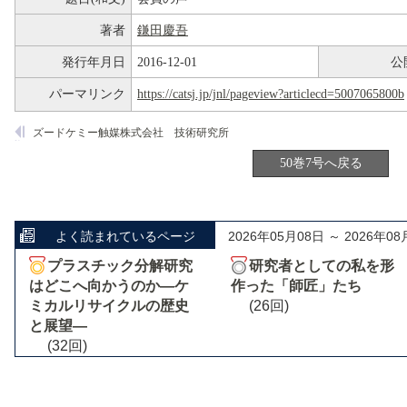
著者
鎌田慶吾
発行年月日
2016-12-01
公
パーマリンク
https://catsj.jp/jnl/pageview?articlecd=5007065800b
ズードケミー触媒株式会社 技術研究所
50巻7号へ戻る
よく読まれているページ
2026年05月08日 ～ 2026年08
プラスチック分解研究
研究者としての私を形
はどこへ向かうのか―ケ
作った「師匠」たち
ミカルリサイクルの歴史
(26回)
と展望―
(32回)