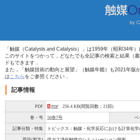
「触媒（Catalysts and Catalysis）」は1959年（昭
このサイトをつかって，どなたでも全記事の検索と結果（書
ドもできます．
また，「触媒技術の動向と展望」（触媒年鑑）も2021年
は
こちら
をご参照ください．
記事情報
PDF
256.4 KB(閲覧回数：21回)
PDF
巻・号
50巻7号
ペ
記事分類・特集
トピックス：触媒・化学反応における計算化学
題目(和文)
排ガス浄化触媒のシミュレーション技術