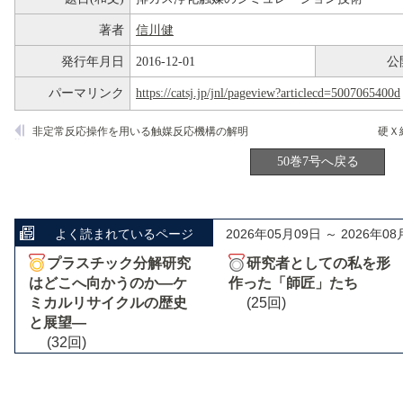
著者
信川健
発行年月日
2016-12-01
公
パーマリンク
https://catsj.jp/jnl/pageview?articlecd=5007065400d
非定常反応操作を用いる触媒反応機構の解明
50巻7号へ戻る
よく読まれているページ
2026年05月09日 ～ 2026年08
プラスチック分解研究
研究者としての私を形
はどこへ向かうのか―ケ
作った「師匠」たち
ミカルリサイクルの歴史
(25回)
と展望―
(32回)