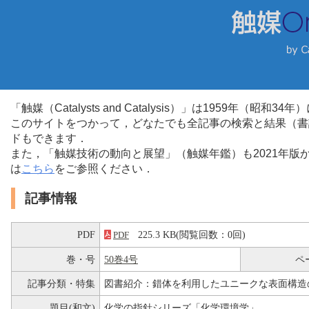
「触媒（Catalysts and Catalysis）」は1959年（昭
このサイトをつかって，どなたでも全記事の検索と結果（書
ドもできます．
また，「触媒技術の動向と展望」（触媒年鑑）も2021年
は
こちら
をご参照ください．
記事情報
PDF
225.3 KB(閲覧回数：0回)
PDF
巻・号
50巻4号
ペ
記事分類・特集
図書紹介：錯体を利用したユニークな表面構造
題目(和文)
化学の指針シリーズ「化学環境学」