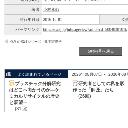
著者
小林孝彰
発行年月日
2016-12-01
公
パーマリンク
https://catsj.jp/jnl/pageview?articlecd=5004038101k
化学の指針シリーズ「化学環境学」
50巻4号へ戻る
よく読まれているページ
2026年05月07日 ～ 2026年08
プラスチック分解研究
研究者としての私を形
はどこへ向かうのか―ケ
作った「師匠」たち
ミカルリサイクルの歴史
(26回)
と展望―
(31回)