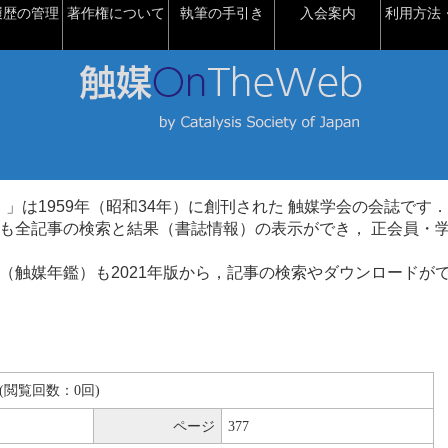
履歴の管理
著作権について
執筆の手引き
入会案内
利用方法・
talysis）」は1959年（昭和34年）に創刊された 触媒学会の会誌です．
も全記事の検索と結果（書誌情報）の表示ができ， 正会員・
（触媒年鑑）も2021年版から，記事の検索やダウンロードが
KB(閲覧回数：0回)
ページ
377