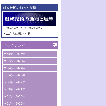
触媒技術の動向と展望
2026
2025
2024
2023
2022
▼…さらに表示する
バックナンバー
▼68巻（2026年）
1号 過酸化水素合成に関する研究動向
▼67巻（2025年）
2号 コンピューター技術により加速する
1号 CO
水素化によるグリーン燃料/グリ
▼66巻（2024年）
2
触媒開発
ーンケミカル製造
1号 低次元ナノ構造を有する触媒材料
▼65巻（2023年）
3号 有機分子変換やCO
資源化のための
2
2号 水素製造のための水分解技術に関す
2号 規制反応場を活用した固体触媒研究
1号 炭素が関わる触媒機能
▼64巻（2022年）
光触媒に関する最近の研究
る最近の研究
の新展開
2号 プラスチックケミカルリサイクルの
1号 合成ガス製造とCOを用いるケミカル
▼63巻（2021年）
B号 第137回触媒討論会（2026年）
3号 オレフィン系樹脂の精密合成に関す
3号 未踏分子変換を目指した酸化触媒プ
ための触媒技術
ズ合成の最新動向
1号 金触媒の新展開
▼62巻（2020年）
る最新技術
ロセスの最前線
3号 非酸化物系金属化合物を基盤とした
2号 化学品合成のための合金触媒開発
2号 ペロブスカイト
1号 触媒設計を拓く欠陥構造のキャラク
▼61巻（2019年）
4号 アルコール類の効率的変換を実現す
4号 シンクロトロン放射光および中性子
触媒材料の開発