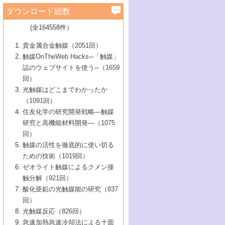
学）
7号 水素を利用する化成品合成の新潮流
6号 新しい固体酸触媒技術
5号 触媒を有効に使うための技術
ールホテル豊橋）
蔵技術の進歩
まで─
3号 メソポーラス物質の新展開
立大学）
3号 実用的ファインケミカル合成プロセス
ダウンロード総数
2号 第97回触媒討論会
1号 最近の触媒担体とその効果
▼46巻（2004年）
7号 ゼオライト合成における最近の進歩
6号 第106回触媒討論会
5号 CO
が関わる触媒・材料
B号 第111回触媒討論会（2013年・関西大
4号 錯体を利用したユニークな表面構造の
を実現する触媒
2
3号 リビング重合触媒の最近の展開
2号 第95回触媒討論会
(全164558件）
1号 部分酸化反応触媒の最前線
▼45巻（2003年）
学）
構築と機能
7号 有機分子触媒による精密有機合成
4号 バイオマス活用のための技術開発
6号 第104回触媒討論会
4号 今後の液体燃料を支える触媒技術
3号 化成品を合成するゼオライト触媒
2号 第93回触媒討論会
1号 なぜこの触媒が良いのか？
▼44巻（2002年）
貴金属合金触媒（2051回）
5号 若手会員による触媒研究の未来展望1：
8号 高機能化ポリオレフィンに向けた重合
5号 こんな物質，あんな物質―新たな触媒
7号 持続可能社会実現のための触媒および
5号 水素製造・貯蔵のための触媒技術の新
4号 水分解用光触媒材料
3号 特殊エネルギー場の触媒反応
触媒OnTheWeb Hacks─「触媒」
企業編
2号 第91回触媒討論会
触媒の最近の進展
1号 高次制御された触媒の化学
▼43巻（2001年）
の可能性―
触媒関連技術
しい展開
誌のウェブサイトを使う─（1659
5号 時間分解分光の進歩と応用
4号 生体内における金属の触媒作用
6号 第102回触媒討論会
3号 最近の自動車排ガス処理技術
2号 第89回触媒討論会
1号 グリーンケミストリーと触媒
▼42巻（2000年）
6号 第100回触媒討論会
8号 未来を拓く金属錯体
回）
6号 第98回触媒討論会
6号 第96回触媒討論会
5号 ファインケミカルズの展開に寄与する
7号 触媒・化学反応における計算化学の進
4号 触媒研究の現状と将来─第90回触媒討論
3号 触媒を利用した電気化学の新展開
2号 第87回触媒討論会特集号
1号 触媒反応工学の明日を拓く
▼41巻（1999年）
7号 『結晶の化学』を活かした触媒研究
光触媒はどこまでわかったか
7号 基礎化学品製造の触媒技術
触媒
歩
会Aから
7号 未来型金属錯体触媒開発への展望
4号 ナノ材料の調製と機能化
（1091回）
3号 生体触媒とバイオプロセス
2号 第85回触媒討論会
8号 イオン液体の応用
1号 孔、穴、あな?-特異な空間とその利用-
▼40巻（1998年）
8号 多機能型リアクター
6号 第94回触媒討論会
8号 若手研究者による触媒研究の未来展望
5号 基礎化学品製造の触媒技術
8号 超臨界流体を用いた化学プロセスの新
住友化学の研究開発戦略―触媒
5号 こんな触媒が欲しい
4号 水素製造・利用の触媒化学
3号 反応ダイナミクス
2号 第83回触媒討論会
1号 創立40周年記念・触媒化学この10年の
▼39巻（1997年）
2：大学・研究所編
展開
研究と高機能材料開発―（1075
7号 サブナノレベルでみた新しい表面現象
6号 第92回触媒討論会
6号 第90回触媒討論会
5号 触媒研究における新しい切り口：コン
進展と21世紀への提言/創立40周年記念・触
4号 超臨界流体の触媒反応への応用
3号 均一系触媒反応最前線
1号 均一系と不均一系触媒反応-その特徴と
回）
▼38巻（1996年）
8号 オレフィン重合触媒の新たな展
7号 基礎化学品製造の触媒技術
ビナトリアルケミストリー
媒学会この10年の歩みとこれから/創立40周
7号 触媒研究と学術雑誌/情報
5号 触媒のおもしろさをどのように伝える
接点
触媒の活性を徹底的に使い切る
4号 実用炭素材料の新展開
1号 触媒の構造と触媒作用/C1化学を中心と
▼37巻（1995年）
年記念・記録は語る
8号 資源の循環と触媒技術
6号 第88回触媒討論会特集号
か
ための技術（1019回）
8号 若い世代からみた触媒化学の現状と未
2号 第79回触媒討論会
5号 研究の方法論を考える
する21世紀への触媒
1号 ファインケミカルズと固体触媒
▼36巻（1994年）
2号 第81回触媒討論会
ゼオライト触媒によるクメン接
来
7号 企業における触媒研究のブレークスル
6号 第86回触媒討論会
3号 最新NO除去触媒の実用化研究
6号 第84回触媒討論会
2号 第77回触媒討論会
2号 第75回触媒討論会
触分解（921回）
1号 電気化学と触媒
▼35巻（1993年）
ー
3号 計算機触媒化学へのさそい
7号 水素化精製触媒の新しい展開
4号 新しい反応場を目指した触媒調製
7号 機能性金属材料と触媒
3号 オリンピックメダル:金・銀・銅はどん
酸化亜鉛の光触媒能の研究（837
3号 希土類を利用した触媒
2号 第73回触媒討論会
8号 この材料を触媒として使ってみません
4号 触媒劣化の制御と予測
1号 工業触媒開発マニュアル―探索から工
▼34巻（1992年）
8号 新しい反応性と機能性を目指した金属
な触媒作用を示すか
回）
5号 反応・分離技術の新しい展開
8号 触媒研究へのNMRの応用と展望
か？
業化まで
4号 触媒とリサイクル
3号 C4化学の展開
5号 最新の実用プロセスと触媒
クラスタ-化学
1号 インパクトを与えたこの研究
▼33巻（1991年）
光触媒反応（826回）
4号 触媒作用における機能の複合化
6号 第80回触媒討論会
2号 第71回触媒討論会
5号 エネルギー変換触媒
4号 《通常号》
6号 第82回触媒討論会
急速加熱急速冷却法による十面
2号 第69回触媒討論会
1号 触媒プロセス開発マニュアル―探索か
▼32巻（1990年）