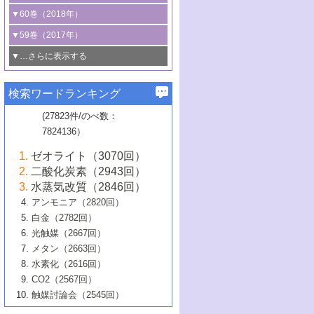
3号 CO
の排出削減および有効活用のた
タリゼーション
2
3号 特殊反応場を利用した触媒的分子変
る非貴金属触媒の研究動向
線を利用した触媒解析技術の最先端
1号 物質移動制御に着目した触媒プロセ
▼60巻（2018年）
4号 格子酸素・格子酸素欠陥を利用した
めの触媒技術
換反応
2号 機能化学品製造に資するクリーンな
ス開発
5号 ゼオライトの合成と応用における研
5号 単原子触媒
触媒反応
1号 固体酸触媒の最新の研究動向
▼59巻（2017年）
触媒的酸化反応
4号 若手による情報発信企画～とびたて
4号 多孔質材料を用いた触媒の新展開
究動向
2号 CO
フリー水素サプライチェーンに
2
6号 参照触媒委員会からのお知らせ
5号 生体触媒によるエネルギー変換反応
2号 二酸化炭素からの有用化学品合成
1号 いたるところに，触媒
▼…さらに表示する
若き触媒の研究者たち～（1）
3号 水処理のための触媒化学
5号 情報学的手法を用いた触媒開発
6号 ヘテロ接合界面
関わる触媒開発動向
B号 第133回触媒討論会（2023年）
6号 窒素とリンの循環のための触媒・機
3号 ナノ粒子・クラスター触媒の最前線
2号 機能性材料の局所構造解析のための
5号 若手による情報発信企画～とびたて
▼58巻（2016年）
4号 光触媒を用いた水分解の最新の研究
6号 カーボンニュートラルに向けた電解
B号 第135回触媒討論会（2025年）
3号 精密高分子合成に関する最近の研究
能性材料
最先端技術
検索ワードランキング
4号 60周年記念企画
若き触媒の研究者たち～（2）
動向
技術
1号 ユニークな構造の高分子を生み出す触
▼57巻（2015年）
動向
B号 第131回触媒討論会（2023年）
3号 無機分離膜材料の開発と触媒反応プ
5号 進化するゼオライト合成技術
6号 石油のノーブル・ユースを志向した
媒技術
(27823件/のべ数：
5号 次世代の触媒プロセスを支えるマイ
B号 第127回触媒討論会（2021年・オン
1号 水素キャリアにかかわる触媒技術の新
4号 バイオマス化成品製造のための触媒
▼56巻（2014年）
ロセスへの適用
触媒技術
7824136）
クロ波
6号 非貴金属系触媒における電気化学的
ライン開催(Zoom)のみ）
2号 リグニンからの化成品製造に向けた触
展開
技術
1号 特殊環境場を利用した材料合成
▼55巻（2013年）
4号 触媒研究における計算科学の利用
酸素還元反応
B号 第129回触媒討論会（2022年・京都
媒技術
6号 メタン転換技術の最新動向
ゼオライト（3070回）
2号 石油精製用触媒の最近の進展
5号 固体触媒による含窒素有機化合物変
2号 光触媒反応機構に関する最新の研究動
1号 高耐久性燃料電池システム用触媒にお
大学：オンライン・対面開催）
▼54巻（2012年）
5号 水素のふるまいを解き明かす最先端
B号 第121回触媒討論会（2018年・東京
3号 触媒研究の最先端～とびたて若き研究
二酸化炭素（2943回）
B号 第125回触媒討論会（2020年・工学
換の最前線
3号 固体酸化物形燃料電池（SOFC）におけ
向
ける新展開
研究
大学）
1号 規則性多孔体の利用技術における最近
▼53巻（2011年）
者たち～（1）
水蒸気改質（2846回）
院大学）
るアノード触媒上での燃料直接改質技術
6号 貴金属使用量低減に向けた自動車排
3号 固体高分子形燃料電池カソード触媒の
2号 リビングラジカル重合の最近の動向
6号 低級アルカンの有効利用のための触
の進歩
アンモニア（2820回）
4号 触媒研究の最先端～とびたて若き研究
1号 金属学から見る合金触媒の新展開
▼52巻（2010年）
ガス浄化触媒の開発
4号 コアシェル構造の制御による触媒機能
開発動向
媒技術
白金（2782回）
3号 天然ガスの化学工業的展開に関する触
2号 第109回触媒討論会
者たち～（2）
2号 第107回触媒討論会
の向上
1号 触媒の劣化対策と長寿命触媒開発
B号 第123回触媒討論会（2019年・大阪
▼51巻（2009年）
4号 人工光合成に向けた近年のアプローチ
光触媒（2667回）
媒技術
B号 第119回触媒討論会（2017年・首都
3号 貴金属低減技術の最新動向
5号 触媒研究の最先端～とびたて若き研究
市立大学）
3号 触媒のその場観察法の進歩（１）
5号 工業触媒およびその周辺技術の最近の
2号 第105回触媒討論会
1号 炭素材料－熱い注目を集める材料－
▼50巻（2008年）
メタン（2663回）
大学東京）
5号 未利用熱エネルギーの有効活用に貢献
4号 貴金属触媒の精密構造制御とその活用
者たち～（3）
4号 貴金属代替技術の最新動向
進歩
水素化（2616回）
4号 触媒のその場観察法の進歩（２）
3号 ナノ構造が拓く新機能
する触媒技術
2号 第103回触媒討論会
1号 触媒化学と学会のこの10年，半世紀，
▼49巻（2007年）
5号 バイオマス化成品製造のための固体触
6号 イオニクス材料と燃料電池・電解合成
5号 光触媒による物質変換反応の新展開
CO2（2567回）
6号 ナノシート
5号 不活性結合の触媒的活性化による有機
そして未来
4号 活性サイトおよびその環境の精密な設
6号 ポリオキソメタレート
3号 環境浄化用光触媒の現状と課題
媒の開発
1号 含フッ素化合物の合成と触媒
▼48巻（2006年）
の最新の研究動向
触媒討論会（2545回）
6号 グラフェン
合成
B号 第115回触媒討論会（2015年・成蹊大
計による触媒の高機能化
2号 第101回触媒討論会
B号 第113回触媒討論会（2014年・ロワジ
4号 水素社会の実現に向けた水素製造・貯
6号 ナノ空間─吸着状態解析から新機能開拓
2号 第99回触媒討論会
B号 第117回触媒討論会（2016年・大阪府
1号 固体酸触媒の最近の進歩
▼47巻（2005年）