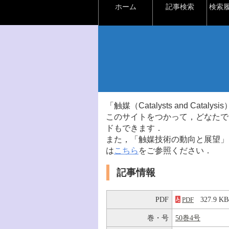
ホーム
記事検索
検索
「触媒（Catalysts and Ca
このサイトをつかって，どなたで
ドもできます．
また，「触媒技術の動向と展望」
は
こちら
をご参照ください．
記事情報
PDF
327.9 
PDF
巻・号
50巻4号