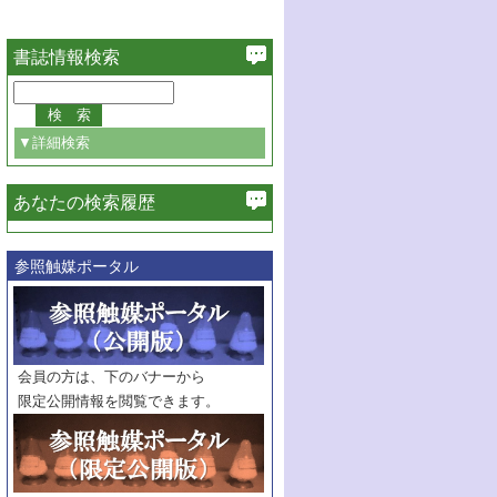
書誌情報検索
▼詳細検索
あなたの検索履歴
必ず含む
参照触媒ポータル
巻・号指定
巻
号
範囲指定
巻
号～
巻
会員の方は、下のバナーから
号
限定公開情報を閲覧できます。
触媒年鑑
年度
記事種別
マーク：
マークあり