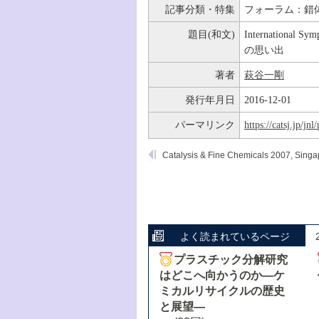
記事分類・特集
フォーラム：錯
題目(和文)
International S
の思い出
著者
萩谷一剛
発行年月日
2016-12-01
パーマリンク
https://catsj.jp/j
Catalysis & Fine Chemicals 2007, Singa
よく読まれているページ
プラスチック分解研究
はどこへ向かうのか―ケ
ミカルリサイクルの歴史
と展望―