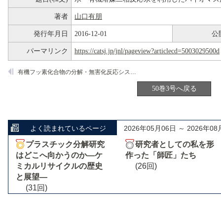
著者
山口有朋
発行年月日
2016-12-01
公
パーマリンク
https://catsj.jp/jnl/pageview?articlecd=5003029500d
有機フッ素化合物の分解・無害化反応システムの開発
50巻3号へ戻る
よく読まれているページ
2026年05月06日 ～ 2026年08
プラスチック分解研究
研究者としての私を形
はどこへ向かうのか―ケ
作った「師匠」たち
ミカルリサイクルの歴史
(26回)
と展望―
(31回)