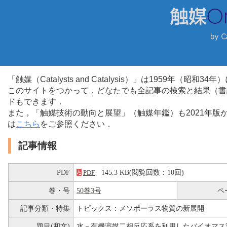
「触媒（Catalysts and Catalysis）」は1959年（昭
このサイトをつかって，どなたでも全記事の検索と結果（書
ドもできます．
また，「触媒技術の動向と展望」（触媒年鑑）も2021年
は
こちら
をご参照ください．
記事情報
PDF
145.3 KB(閲覧回数：10回)
PDF
巻・号
50巻3号
ペ
記事分類・特集
トピックス：メソポーラス物質の新展開
題目(和文)
水－有機溶媒二相反応系を利用したバイオマス