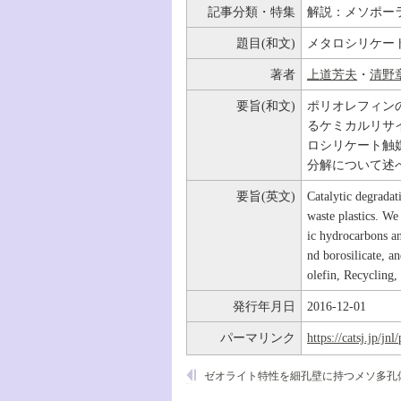
記事分類・特集
解説：メソポー
題目(和文)
メタロシリケー
著者
上道芳夫
・
清野
要旨(和文)
ポリオレフィン
るケミカルリサ
ロシリケート触
分解について述
要旨(英文)
Catalytic degradat
waste plastics. We
ic hydrocarbons an
nd borosilicate, a
olefin, Recycling, 
発行年月日
2016-12-01
パーマリンク
https://catsj.jp/j
ゼオライト特性を細孔壁に持つメソ多孔