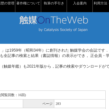
履歴の管理
著作権について
執筆の手引き
入会案内
利用方法・
talysis）」は1959年（昭和34年）に創刊された 触媒学会の会誌です．
も全記事の検索と結果（書誌情報）の表示ができ， 正会員・
（触媒年鑑）も2021年版から，記事の検索やダウンロードが
KB(閲覧回数：16回)
ページ
283