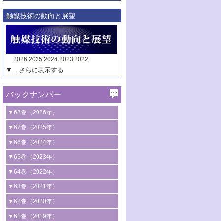
触媒技術の動向と展望
2026
2025
2024
2023
2022
▼…さらに表示する
バックナンバー
▼68巻（2026年）
1号 過酸化水素合成に関する研究動向
▼67巻（2025年）
2号 コンピューター技術により加速する
1号 CO
水素化によるグリーン燃料/グリ
▼66巻（2024年）
2
触媒開発
ーンケミカル製造
1号 低次元ナノ構造を有する触媒材料
▼65巻（2023年）
3号 有機分子変換やCO
資源化のための
2
2号 水素製造のための水分解技術に関す
2号 規制反応場を活用した固体触媒研究
1号 炭素が関わる触媒機能
▼64巻（2022年）
光触媒に関する最近の研究
る最近の研究
の新展開
2号 プラスチックケミカルリサイクルの
1号 合成ガス製造とCOを用いるケミカル
▼63巻（2021年）
B号 第137回触媒討論会（2026年）
3号 オレフィン系樹脂の精密合成に関す
3号 未踏分子変換を目指した酸化触媒プ
ための触媒技術
ズ合成の最新動向
1号 金触媒の新展開
▼62巻（2020年）
る最新技術
ロセスの最前線
3号 非酸化物系金属化合物を基盤とした
2号 化学品合成のための合金触媒開発
2号 ペロブスカイト
1号 触媒設計を拓く欠陥構造のキャラク
▼61巻（2019年）
4号 アルコール類の効率的変換を実現す
4号 シンクロトロン放射光および中性子
触媒材料の開発