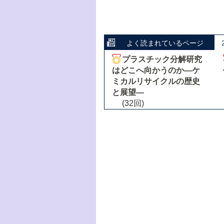
よく読まれているページ
プラスチック分解研究
はどこへ向かうのか―ケ
ミカルリサイクルの歴史
と展望―
(32回)