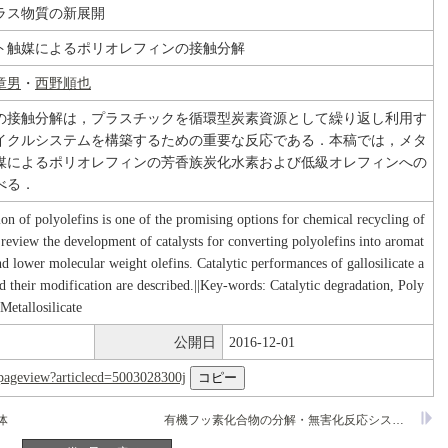
ラス物質の新展開
ト触媒によるポリオレフィンの接触分解
章男
・
西野順也
の接触分解は，プラスチックを循環型炭素資源として繰り返し利用す
イクルシステムを構築するための重要な反応である．本稿では，メタ
媒によるポリオレフィンの芳香族炭化水素および低級オレフィンへの
べる．
ion of polyolefins is one of the promising options for chemical recycling of
 review the development of catalysts for converting polyolefins into aromat
d lower molecular weight olefins. Catalytic performances of gallosilicate a
nd their modification are described.||Key-words: Catalytic degradation, Poly
Metallosilicate
公開日
2016-12-01
nl/pageview?articlecd=5003028300j
体
有機フッ素化合物の分解・無害化反応システムの開発