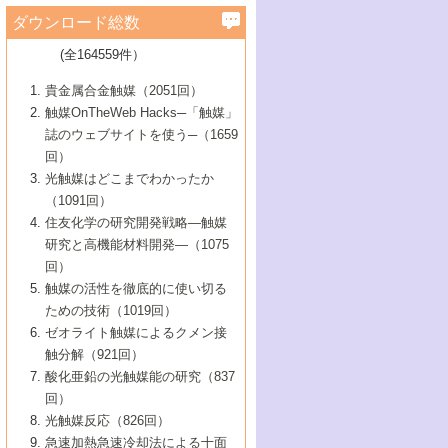
学）
7号 水素を利用する化成品合成の新潮流
6号 新しい固体酸触媒技術
5号 触媒を有効に使うための技術
ールホテル豊橋）
蔵技術の進歩
まで─
3号 メソポーラス物質の新展開
立大学）
3号 実用的ファインケミカル合成プロセス
ダウンロード総数
2号 第97回触媒討論会
1号 最近の触媒担体とその効果
▼46巻（2004年）
7号 ゼオライト合成における最近の進歩
6号 第106回触媒討論会
5号 CO
が関わる触媒・材料
B号 第111回触媒討論会（2013年・関西大
4号 錯体を利用したユニークな表面構造の
を実現する触媒
2
3号 リビング重合触媒の最近の展開
2号 第95回触媒討論会
(全164559件）
1号 部分酸化反応触媒の最前線
▼45巻（2003年）
学）
構築と機能
7号 有機分子触媒による精密有機合成
4号 バイオマス活用のための技術開発
6号 第104回触媒討論会
4号 今後の液体燃料を支える触媒技術
3号 化成品を合成するゼオライト触媒
2号 第93回触媒討論会
1号 なぜこの触媒が良いのか？
▼44巻（2002年）
貴金属合金触媒（2051回）
5号 若手会員による触媒研究の未来展望1：
8号 高機能化ポリオレフィンに向けた重合
5号 こんな物質，あんな物質―新たな触媒
7号 持続可能社会実現のための触媒および
5号 水素製造・貯蔵のための触媒技術の新
4号 水分解用光触媒材料
3号 特殊エネルギー場の触媒反応
触媒OnTheWeb Hacks─「触媒」
企業編
2号 第91回触媒討論会
触媒の最近の進展
1号 高次制御された触媒の化学
▼43巻（2001年）
の可能性―
触媒関連技術
しい展開
誌のウェブサイトを使う─（1659
5号 時間分解分光の進歩と応用
4号 生体内における金属の触媒作用
6号 第102回触媒討論会
3号 最近の自動車排ガス処理技術
2号 第89回触媒討論会
1号 グリーンケミストリーと触媒
▼42巻（2000年）
6号 第100回触媒討論会
8号 未来を拓く金属錯体
回）
6号 第98回触媒討論会
6号 第96回触媒討論会
5号 ファインケミカルズの展開に寄与する
7号 触媒・化学反応における計算化学の進
4号 触媒研究の現状と将来─第90回触媒討論
3号 触媒を利用した電気化学の新展開
2号 第87回触媒討論会特集号
1号 触媒反応工学の明日を拓く
▼41巻（1999年）
7号 『結晶の化学』を活かした触媒研究
光触媒はどこまでわかったか
7号 基礎化学品製造の触媒技術
触媒
歩
会Aから
7号 未来型金属錯体触媒開発への展望
4号 ナノ材料の調製と機能化
（1091回）
3号 生体触媒とバイオプロセス
2号 第85回触媒討論会
8号 イオン液体の応用
1号 孔、穴、あな?-特異な空間とその利用-
▼40巻（1998年）
8号 多機能型リアクター
6号 第94回触媒討論会
8号 若手研究者による触媒研究の未来展望
5号 基礎化学品製造の触媒技術
8号 超臨界流体を用いた化学プロセスの新
住友化学の研究開発戦略―触媒
5号 こんな触媒が欲しい
4号 水素製造・利用の触媒化学
3号 反応ダイナミクス
2号 第83回触媒討論会
1号 創立40周年記念・触媒化学この10年の
▼39巻（1997年）
2：大学・研究所編
展開
研究と高機能材料開発―（1075
7号 サブナノレベルでみた新しい表面現象
6号 第92回触媒討論会
6号 第90回触媒討論会
5号 触媒研究における新しい切り口：コン
進展と21世紀への提言/創立40周年記念・触
4号 超臨界流体の触媒反応への応用
3号 均一系触媒反応最前線
1号 均一系と不均一系触媒反応-その特徴と
回）
▼38巻（1996年）
8号 オレフィン重合触媒の新たな展
7号 基礎化学品製造の触媒技術
ビナトリアルケミストリー
媒学会この10年の歩みとこれから/創立40周
7号 触媒研究と学術雑誌/情報
5号 触媒のおもしろさをどのように伝える
接点
触媒の活性を徹底的に使い切る
4号 実用炭素材料の新展開
1号 触媒の構造と触媒作用/C1化学を中心と
▼37巻（1995年）
年記念・記録は語る
8号 資源の循環と触媒技術
6号 第88回触媒討論会特集号
か
ための技術（1019回）
8号 若い世代からみた触媒化学の現状と未
2号 第79回触媒討論会
5号 研究の方法論を考える
する21世紀への触媒
1号 ファインケミカルズと固体触媒
▼36巻（1994年）
2号 第81回触媒討論会
ゼオライト触媒によるクメン接
来
7号 企業における触媒研究のブレークスル
6号 第86回触媒討論会
3号 最新NO除去触媒の実用化研究
6号 第84回触媒討論会
2号 第77回触媒討論会
2号 第75回触媒討論会
触分解（921回）
1号 電気化学と触媒
▼35巻（1993年）
ー
3号 計算機触媒化学へのさそい
7号 水素化精製触媒の新しい展開
4号 新しい反応場を目指した触媒調製
7号 機能性金属材料と触媒
3号 オリンピックメダル:金・銀・銅はどん
酸化亜鉛の光触媒能の研究（837
3号 希土類を利用した触媒
2号 第73回触媒討論会
8号 この材料を触媒として使ってみません
4号 触媒劣化の制御と予測
1号 工業触媒開発マニュアル―探索から工
▼34巻（1992年）
8号 新しい反応性と機能性を目指した金属
な触媒作用を示すか
回）
5号 反応・分離技術の新しい展開
8号 触媒研究へのNMRの応用と展望
か？
業化まで
4号 触媒とリサイクル
3号 C4化学の展開
5号 最新の実用プロセスと触媒
クラスタ-化学
1号 インパクトを与えたこの研究
▼33巻（1991年）
光触媒反応（826回）
4号 触媒作用における機能の複合化
6号 第80回触媒討論会
2号 第71回触媒討論会
5号 エネルギー変換触媒
4号 《通常号》
6号 第82回触媒討論会
急速加熱急速冷却法による十面
2号 第69回触媒討論会
1号 触媒プロセス開発マニュアル―探索か
▼32巻（1990年）