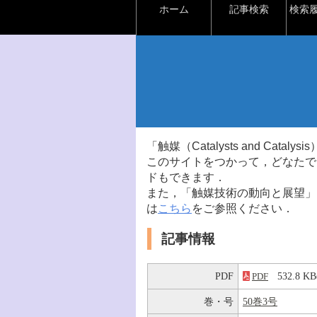
ホーム
記事検索
検索
「触媒（Catalysts and Ca
このサイトをつかって，どなたで
ドもできます．
また，「触媒技術の動向と展望」
は
こちら
をご参照ください．
記事情報
PDF
532.8 
PDF
巻・号
50巻3号