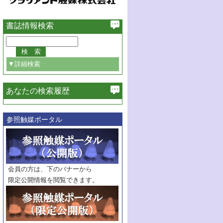
書誌情報検索
▼詳細検索
あなたの検索履歴
必ず含む
参照触媒ポータル
巻・号指定
巻
号
範囲指定
巻
号～
巻
会員の方は、下のバナーから
号
限定公開情報を閲覧できます。
触媒年鑑
年度
記事種別
マーク：
マークあり