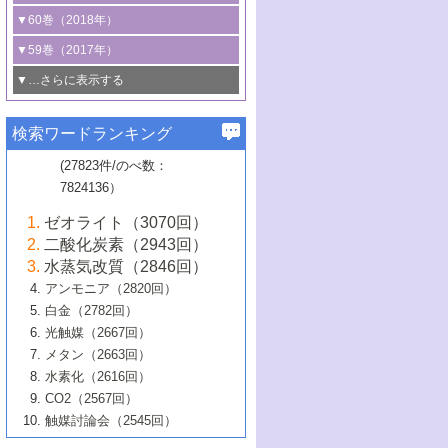
3号 CO
の排出削減および有効活用のた
タリゼーション
2
3号 特殊反応場を利用した触媒的分子変
る非貴金属触媒の研究動向
線を利用した触媒解析技術の最先端
1号 物質移動制御に着目した触媒プロセ
▼60巻（2018年）
4号 格子酸素・格子酸素欠陥を利用した
めの触媒技術
換反応
2号 機能化学品製造に資するクリーンな
ス開発
5号 ゼオライトの合成と応用における研
5号 単原子触媒
触媒反応
1号 固体酸触媒の最新の研究動向
▼59巻（2017年）
触媒的酸化反応
4号 若手による情報発信企画～とびたて
4号 多孔質材料を用いた触媒の新展開
究動向
2号 CO
フリー水素サプライチェーンに
2
6号 参照触媒委員会からのお知らせ
5号 生体触媒によるエネルギー変換反応
2号 二酸化炭素からの有用化学品合成
1号 いたるところに，触媒
▼…さらに表示する
若き触媒の研究者たち～（1）
3号 水処理のための触媒化学
5号 情報学的手法を用いた触媒開発
6号 ヘテロ接合界面
関わる触媒開発動向
B号 第133回触媒討論会（2023年）
6号 窒素とリンの循環のための触媒・機
3号 ナノ粒子・クラスター触媒の最前線
2号 機能性材料の局所構造解析のための
5号 若手による情報発信企画～とびたて
▼58巻（2016年）
4号 光触媒を用いた水分解の最新の研究
6号 カーボンニュートラルに向けた電解
B号 第135回触媒討論会（2025年）
3号 精密高分子合成に関する最近の研究
能性材料
最先端技術
検索ワードランキング
4号 60周年記念企画
若き触媒の研究者たち～（2）
動向
技術
1号 ユニークな構造の高分子を生み出す触
▼57巻（2015年）
動向
B号 第131回触媒討論会（2023年）
3号 無機分離膜材料の開発と触媒反応プ
5号 進化するゼオライト合成技術
6号 石油のノーブル・ユースを志向した
媒技術
(27823件/のべ数：
5号 次世代の触媒プロセスを支えるマイ
B号 第127回触媒討論会（2021年・オン
1号 水素キャリアにかかわる触媒技術の新
4号 バイオマス化成品製造のための触媒
▼56巻（2014年）
ロセスへの適用
触媒技術
7824136）
クロ波
6号 非貴金属系触媒における電気化学的
ライン開催(Zoom)のみ）
2号 リグニンからの化成品製造に向けた触
展開
技術
1号 特殊環境場を利用した材料合成
▼55巻（2013年）
4号 触媒研究における計算科学の利用
酸素還元反応
B号 第129回触媒討論会（2022年・京都
媒技術
6号 メタン転換技術の最新動向
ゼオライト（3070回）
2号 石油精製用触媒の最近の進展
5号 固体触媒による含窒素有機化合物変
2号 光触媒反応機構に関する最新の研究動
1号 高耐久性燃料電池システム用触媒にお
大学：オンライン・対面開催）
▼54巻（2012年）
5号 水素のふるまいを解き明かす最先端
B号 第121回触媒討論会（2018年・東京
3号 触媒研究の最先端～とびたて若き研究
二酸化炭素（2943回）
B号 第125回触媒討論会（2020年・工学
換の最前線
3号 固体酸化物形燃料電池（SOFC）におけ
向
ける新展開
研究
大学）
1号 規則性多孔体の利用技術における最近
▼53巻（2011年）
者たち～（1）
水蒸気改質（2846回）
院大学）
るアノード触媒上での燃料直接改質技術
6号 貴金属使用量低減に向けた自動車排
3号 固体高分子形燃料電池カソード触媒の
2号 リビングラジカル重合の最近の動向
6号 低級アルカンの有効利用のための触
の進歩
アンモニア（2820回）
4号 触媒研究の最先端～とびたて若き研究
1号 金属学から見る合金触媒の新展開
▼52巻（2010年）
ガス浄化触媒の開発
4号 コアシェル構造の制御による触媒機能
開発動向
媒技術
白金（2782回）
3号 天然ガスの化学工業的展開に関する触
2号 第109回触媒討論会
者たち～（2）
2号 第107回触媒討論会
の向上
1号 触媒の劣化対策と長寿命触媒開発
B号 第123回触媒討論会（2019年・大阪
▼51巻（2009年）
4号 人工光合成に向けた近年のアプローチ
光触媒（2667回）
媒技術
B号 第119回触媒討論会（2017年・首都
3号 貴金属低減技術の最新動向
5号 触媒研究の最先端～とびたて若き研究
市立大学）
3号 触媒のその場観察法の進歩（１）
5号 工業触媒およびその周辺技術の最近の
2号 第105回触媒討論会
1号 炭素材料－熱い注目を集める材料－
▼50巻（2008年）
メタン（2663回）
大学東京）
5号 未利用熱エネルギーの有効活用に貢献
4号 貴金属触媒の精密構造制御とその活用
者たち～（3）
4号 貴金属代替技術の最新動向
進歩
水素化（2616回）
4号 触媒のその場観察法の進歩（２）
3号 ナノ構造が拓く新機能
する触媒技術
2号 第103回触媒討論会
1号 触媒化学と学会のこの10年，半世紀，
▼49巻（2007年）
5号 バイオマス化成品製造のための固体触
6号 イオニクス材料と燃料電池・電解合成
5号 光触媒による物質変換反応の新展開
CO2（2567回）
6号 ナノシート
5号 不活性結合の触媒的活性化による有機
そして未来
4号 活性サイトおよびその環境の精密な設
6号 ポリオキソメタレート
3号 環境浄化用光触媒の現状と課題
媒の開発
1号 含フッ素化合物の合成と触媒
▼48巻（2006年）
の最新の研究動向
触媒討論会（2545回）
6号 グラフェン
合成
B号 第115回触媒討論会（2015年・成蹊大
計による触媒の高機能化
2号 第101回触媒討論会
B号 第113回触媒討論会（2014年・ロワジ
4号 水素社会の実現に向けた水素製造・貯
6号 ナノ空間─吸着状態解析から新機能開拓
2号 第99回触媒討論会
B号 第117回触媒討論会（2016年・大阪府
1号 固体酸触媒の最近の進歩
▼47巻（2005年）