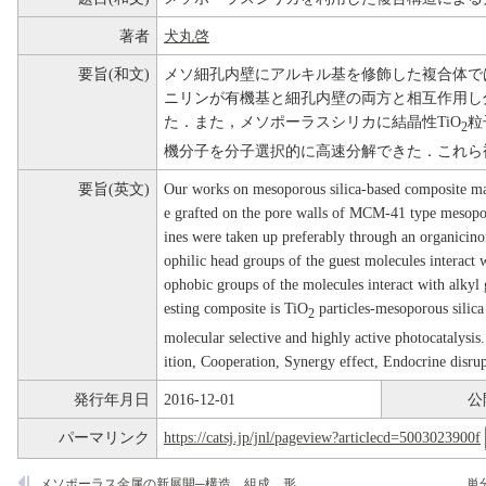
著者
犬丸啓
要旨(和文)
メソ細孔内壁にアルキル基を修飾した複合体で
ニリンが有機基と細孔内壁の両方と相互作用し
た．また，メソポーラスシリカに結晶性TiO
粒
2
機分子を分子選択的に高速分解できた．これら
要旨(英文)
Our works on mesoporous silica-based composite mat
e grafted on the pore walls of MCM-41 type mesopor
ines were taken up preferably through an organicin
ophilic head groups of the guest molecules interact 
ophobic groups of the molecules interact with alkyl 
esting composite is TiO
particles-mesoporous silic
2
molecular selective and highly active photocatalys
ition, Cooperation, Synergy effect, Endocrine disrup
発行年月日
2016-12-01
公
パーマリンク
https://catsj.jp/jnl/pageview?articlecd=5003023900f
メソポーラス金属の新展開─構造，組成，形態の精密制御─
単