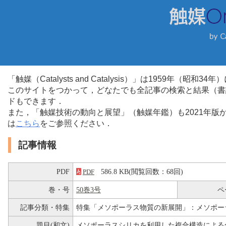
「触媒（Catalysts and Catalysis）」は1959年（昭
このサイトをつかって，どなたでも全記事の検索と結果（書
ドもできます．
また，「触媒技術の動向と展望」（触媒年鑑）も2021年
は
こちら
をご参照ください．
記事情報
PDF
586.8 KB(閲覧回数：68回)
PDF
巻・号
50巻3号
ペ
記事分類・特集
特集「メソポーラス物質の新展開」：メソポー
題目(和文)
メソポーラスシリカを利用した複合構造による