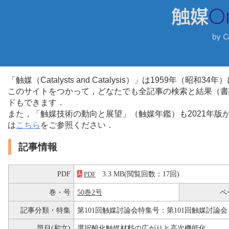
「触媒（Catalysts and Catalysis）」は1959年（昭
このサイトをつかって，どなたでも全記事の検索と結果（書
ドもできます．
また，「触媒技術の動向と展望」（触媒年鑑）も2021年
は
こちら
をご参照ください．
記事情報
PDF
3.3 MB(閲覧回数：17回)
PDF
巻・号
50巻2号
ペ
記事分類・特集
第101回触媒討論会特集号：第101回触媒討論会
題目(和文)
選択酸化触媒材料の広がりと高次機能化