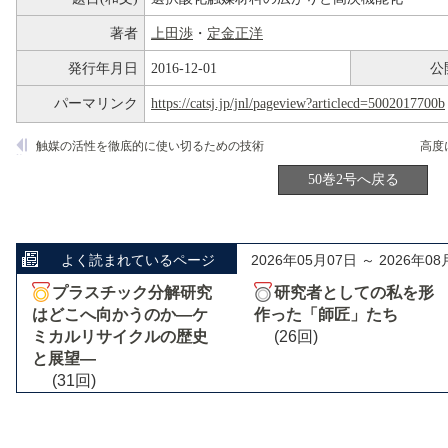
著者
上田渉
・
定金正洋
発行年月日
2016-12-01
公
パーマリンク
https://catsj.jp/jnl/pageview?articlecd=5002017700b
触媒の活性を徹底的に使い切るための技術
50巻2号へ戻る
よく読まれているページ
2026年05月07日 ～ 2026年08
プラスチック分解研究
研究者としての私を形
はどこへ向かうのか―ケ
作った「師匠」たち
ミカルリサイクルの歴史
(26回)
と展望―
(31回)