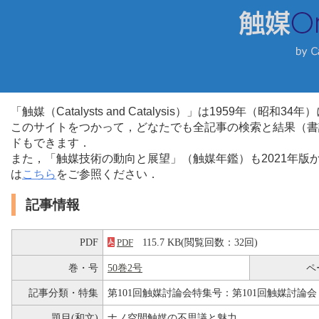
「触媒（Catalysts and Catalysis）」は1959年（昭
このサイトをつかって，どなたでも全記事の検索と結果（書
ドもできます．
また，「触媒技術の動向と展望」（触媒年鑑）も2021年
は
こちら
をご参照ください．
記事情報
PDF
115.7 KB(閲覧回数：32回)
PDF
巻・号
50巻2号
ペ
記事分類・特集
第101回触媒討論会特集号：第101回触媒討論会
題目(和文)
ナノ空間触媒の不思議と魅力