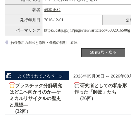
著者
岩本正和
発行年月日
2016-12-01
公
パーマリンク
https://catsj.jp/jnl/pageview?articlecd=5002016500g
触媒作用の創出と原理・機構の解明―原理からの触媒設計へ―
50巻2号へ戻る
よく読まれているページ
2026年05月08日 ～ 2026年08
プラスチック分解研究
研究者としての私を形
はどこへ向かうのか―ケ
作った「師匠」たち
ミカルリサイクルの歴史
(26回)
と展望―
(32回)