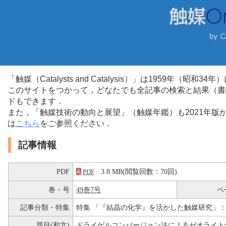
「触媒（Catalysts and Catalysis）」は1959年（昭
このサイトをつかって，どなたでも全記事の検索と結果（書
ドもできます．
また，「触媒技術の動向と展望」（触媒年鑑）も2021年
は
こちら
をご参照ください．
記事情報
PDF
3.8 MB(閲覧回数：70回)
PDF
巻・号
49巻7号
ペ
記事分類・特集
特集 「『結晶の化学』を活かした触媒研究」
題目(和文)
ドライゲルコンバージョン法によるゼオライト