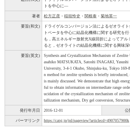
トを中心に―
著者
松方正彦
・
稲垣怜史
・
関根泰
・
菊地英一
要旨(和文)
ドライゲルコンバージョン法によるゼオライト
トベータを中心に結晶化機構に関する研究を行
も，高エネルギー放射光X線回折によってアル
ると，ゼオライトの結晶化機構に関する興味深
要旨(英文)
Synthesis and Crystallization Mechanism of Zeolit
asahiko MATSUKATA, Satoshi INAGAKI, Yasushi
University, 3-4-1 Okubo, Shinjuku-ku, Tokyo 169-
n method for zeolite synthesis is briefly introduced,
is mainly discussed. We demonstrate that high energy
ful to obtain information on intermediate range order
ucidation of the crystallization mechanism of zeoli
tallization mechanism, Dry gel conversion, Structure
発行年月日
2016-12-01
公
パーマリンク
https://catsj.jp/jnl/pageview?articlecd=4907057900k