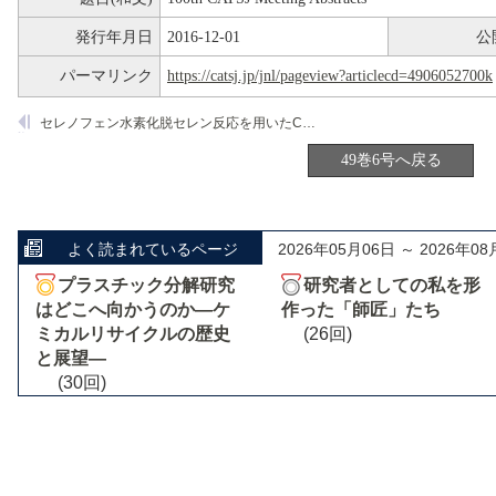
発行年月日
2016-12-01
公
パーマリンク
https://catsj.jp/jnl/pageview?articlecd=4906052700k
セレノフェン水素化脱セレン反応を用いたCo-Mo硫化物触媒の硫黄交換挙動の解析
49巻6号へ戻る
よく読まれているページ
2026年05月06日 ～ 2026年08
プラスチック分解研究
研究者としての私を形
はどこへ向かうのか―ケ
作った「師匠」たち
ミカルリサイクルの歴史
(26回)
と展望―
(30回)