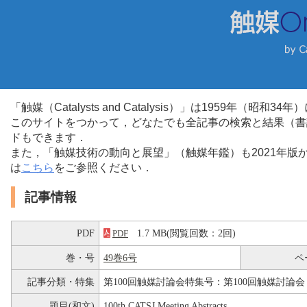
「触媒（Catalysts and Catalysis）」は1959年（昭
このサイトをつかって，どなたでも全記事の検索と結果（書
ドもできます．
また，「触媒技術の動向と展望」（触媒年鑑）も2021年
は
こちら
をご参照ください．
記事情報
PDF
1.7 MB(閲覧回数：2回)
PDF
巻・号
49巻6号
ペ
記事分類・特集
第100回触媒討論会特集号：第100回触媒討論会
題目(和文)
100th CATSJ Meeting Abstracts