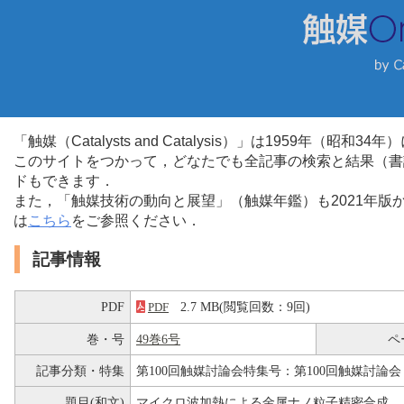
「触媒（Catalysts and Catalysis）」は1959年（昭
このサイトをつかって，どなたでも全記事の検索と結果（書
ドもできます．
また，「触媒技術の動向と展望」（触媒年鑑）も2021年
は
こちら
をご参照ください．
記事情報
PDF
2.7 MB(閲覧回数：9回)
PDF
巻・号
49巻6号
ペ
記事分類・特集
第100回触媒討論会特集号：第100回触媒討論会
題目(和文)
マイクロ波加熱による金属ナノ粒子精密合成