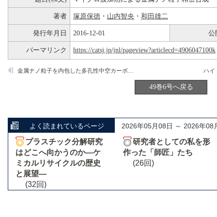
著者
塚原保徳
・
山内智央
・
和田雄二
発行年月日
2016-12-01
公
パーマリンク
https://catsj.jp/jnl/pageview?articlecd=4906047100k
金属ナノ粒子を内包した多孔性中空カーボン粒子の調製と触媒機能
49巻6号へ戻る
よく読まれているページ
2026年05月08日 ～ 2026年08
プラスチック分解研究
研究者としての私を形
はどこへ向かうのか―ケ
作った「師匠」たち
ミカルリサイクルの歴史
(26回)
と展望―
(32回)