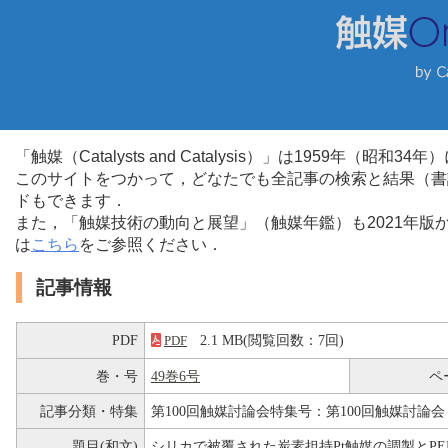
「触媒（Catalysts and Catalysis）」は1959年（昭
このサイトをつかって，どなたでも全記事の検索と結果（書
ドもできます．
また，「触媒技術の動向と展望」（触媒年鑑）も2021年
は
こちら
をご参照ください．
記事情報
PDF
2.1 MB(閲覧回数：7回)
PDF
巻・号
49巻6号
ペ
記事分類・特集
第100回触媒討論会特集号：第100回触媒討論会
題目(和文)
シリカで被覆された炭素担持Pt触媒の調製とPE