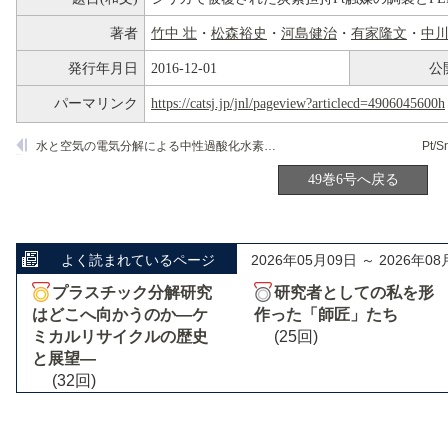
著者
竹中 壮
・
松森裕史
・
河島健治
・
有家隆文
・
中
発行年月日
2016-12-01
公
パーマリンク
https://catsj.jp/jnl/pageview?articlecd=4906045600h
水と空気の電気分解による中性過酸化水素水の一段合成
Pt/S
49巻6号へ戻る
よく読まれているページ
2026年05月09日 ～ 2026年08
プラスチック分解研究
研究者としての私を形
はどこへ向かうのか―ケ
作った「師匠」たち
ミカルリサイクルの歴史
(25回)
と展望―
(32回)