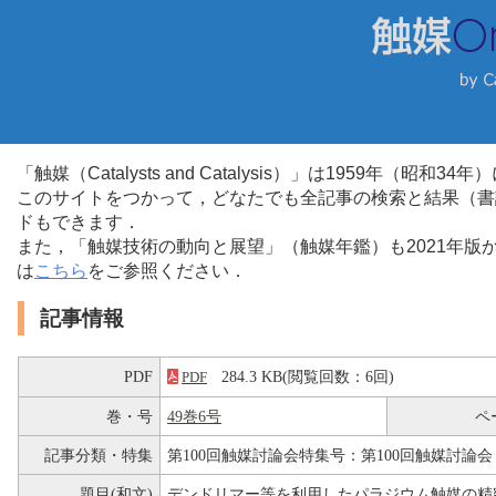
「触媒（Catalysts and Catalysis）」は1959年（昭
このサイトをつかって，どなたでも全記事の検索と結果（書
ドもできます．
また，「触媒技術の動向と展望」（触媒年鑑）も2021年
は
こちら
をご参照ください．
記事情報
PDF
284.3 KB(閲覧回数：6回)
PDF
巻・号
49巻6号
ペ
記事分類・特集
第100回触媒討論会特集号：第100回触媒討論会
題目(和文)
デンドリマー等を利用したパラジウム触媒の精