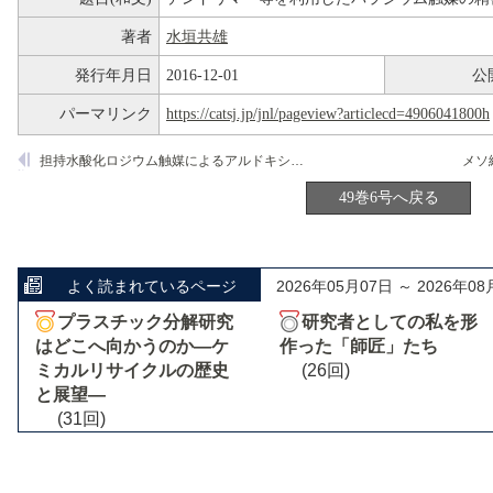
著者
水垣共雄
発行年月日
2016-12-01
公
パーマリンク
https://catsj.jp/jnl/pageview?articlecd=4906041800h
担持水酸化ロジウム触媒によるアルドキシムからの一級アミド合成反応
49巻6号へ戻る
よく読まれているページ
2026年05月07日 ～ 2026年08
プラスチック分解研究
研究者としての私を形
はどこへ向かうのか―ケ
作った「師匠」たち
ミカルリサイクルの歴史
(26回)
と展望―
(31回)