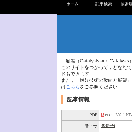
ホーム
記事検索
検索
「触媒（Catalysts and Ca
このサイトをつかって，どなたで
ドもできます．
また，「触媒技術の動向と展望」
は
こちら
をご参照ください．
記事情報
PDF
302.1 
PDF
巻・号
49巻6号