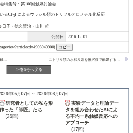
論会特集号：第100回触媒討論会
用いるCF
I によるウラシル類のトリフルオロメチル化反応
3
今日子
・
徳久賢治
・
山川 哲
公開日
2016-12-01
nl/pageview?articlecd=4906040900j
ゼオライト担持窒素内包型Reクラスター触媒によるベンゼンと酸素からのフェノール直接合成反応の機構解明
ニトリル類の水和反応を無溶媒で触媒する新規高活性イリジウム錯体の開発
49巻6号へ戻る
2026年05月07日 ～ 2026年08月07日
研究者としての私を形
実験データと理論デー
作った「師匠」たち
タを組み合わせたAIによ
(26回)
る不均一系触媒反応への
アプローチ
(17回)