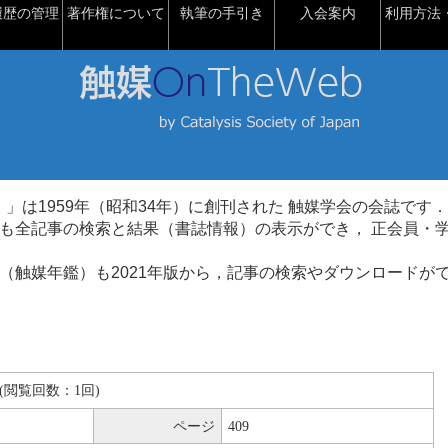
履歴の管理
著作権について
執筆の手引き
入会案内
利用方法・
talysis）」は1959年（昭和34年）に創刊された 触媒学会の会誌です．
も全記事の検索と結果（書誌情報）の表示ができ， 正会員・
（触媒年鑑）も2021年版から，記事の検索やダウンロードが
KB(閲覧回数：1回)
ページ
409