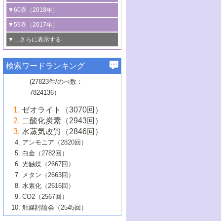
3号 CO
の排出削減および有効活用のた
タリゼーション
2
3号 特殊反応場を利用した触媒的分子変
る非貴金属触媒の研究動向
線を利用した触媒解析技術の最先端
1号 物質移動制御に着目した触媒プロセ
▼60巻（2018年）
4号 格子酸素・格子酸素欠陥を利用した
めの触媒技術
換反応
2号 機能化学品製造に資するクリーンな
ス開発
5号 ゼオライトの合成と応用における研
5号 単原子触媒
触媒反応
1号 固体酸触媒の最新の研究動向
▼59巻（2017年）
触媒的酸化反応
4号 若手による情報発信企画～とびたて
4号 多孔質材料を用いた触媒の新展開
究動向
2号 CO
フリー水素サプライチェーンに
2
6号 参照触媒委員会からのお知らせ
5号 生体触媒によるエネルギー変換反応
2号 二酸化炭素からの有用化学品合成
1号 いたるところに，触媒
▼…さらに表示する
若き触媒の研究者たち～（1）
3号 水処理のための触媒化学
5号 情報学的手法を用いた触媒開発
6号 ヘテロ接合界面
関わる触媒開発動向
B号 第133回触媒討論会（2023年）
6号 窒素とリンの循環のための触媒・機
3号 ナノ粒子・クラスター触媒の最前線
2号 機能性材料の局所構造解析のための
5号 若手による情報発信企画～とびたて
▼58巻（2016年）
4号 光触媒を用いた水分解の最新の研究
6号 カーボンニュートラルに向けた電解
B号 第135回触媒討論会（2025年）
3号 精密高分子合成に関する最近の研究
能性材料
最先端技術
検索ワードランキング
4号 60周年記念企画
若き触媒の研究者たち～（2）
動向
技術
1号 ユニークな構造の高分子を生み出す触
▼57巻（2015年）
動向
B号 第131回触媒討論会（2023年）
3号 無機分離膜材料の開発と触媒反応プ
5号 進化するゼオライト合成技術
6号 石油のノーブル・ユースを志向した
媒技術
(27823件/のべ数：
5号 次世代の触媒プロセスを支えるマイ
B号 第127回触媒討論会（2021年・オン
1号 水素キャリアにかかわる触媒技術の新
4号 バイオマス化成品製造のための触媒
▼56巻（2014年）
ロセスへの適用
触媒技術
7824136）
クロ波
6号 非貴金属系触媒における電気化学的
ライン開催(Zoom)のみ）
2号 リグニンからの化成品製造に向けた触
展開
技術
1号 特殊環境場を利用した材料合成
▼55巻（2013年）
4号 触媒研究における計算科学の利用
酸素還元反応
B号 第129回触媒討論会（2022年・京都
媒技術
6号 メタン転換技術の最新動向
ゼオライト（3070回）
2号 石油精製用触媒の最近の進展
5号 固体触媒による含窒素有機化合物変
2号 光触媒反応機構に関する最新の研究動
1号 高耐久性燃料電池システム用触媒にお
大学：オンライン・対面開催）
▼54巻（2012年）
5号 水素のふるまいを解き明かす最先端
B号 第121回触媒討論会（2018年・東京
3号 触媒研究の最先端～とびたて若き研究
二酸化炭素（2943回）
B号 第125回触媒討論会（2020年・工学
換の最前線
3号 固体酸化物形燃料電池（SOFC）におけ
向
ける新展開
研究
大学）
1号 規則性多孔体の利用技術における最近
▼53巻（2011年）
者たち～（1）
水蒸気改質（2846回）
院大学）
るアノード触媒上での燃料直接改質技術
6号 貴金属使用量低減に向けた自動車排
3号 固体高分子形燃料電池カソード触媒の
2号 リビングラジカル重合の最近の動向
6号 低級アルカンの有効利用のための触
の進歩
アンモニア（2820回）
4号 触媒研究の最先端～とびたて若き研究
1号 金属学から見る合金触媒の新展開
▼52巻（2010年）
ガス浄化触媒の開発
4号 コアシェル構造の制御による触媒機能
開発動向
媒技術
白金（2782回）
3号 天然ガスの化学工業的展開に関する触
2号 第109回触媒討論会
者たち～（2）
2号 第107回触媒討論会
の向上
1号 触媒の劣化対策と長寿命触媒開発
B号 第123回触媒討論会（2019年・大阪
▼51巻（2009年）
4号 人工光合成に向けた近年のアプローチ
光触媒（2667回）
媒技術
B号 第119回触媒討論会（2017年・首都
3号 貴金属低減技術の最新動向
5号 触媒研究の最先端～とびたて若き研究
市立大学）
3号 触媒のその場観察法の進歩（１）
5号 工業触媒およびその周辺技術の最近の
2号 第105回触媒討論会
1号 炭素材料－熱い注目を集める材料－
▼50巻（2008年）
メタン（2663回）
大学東京）
5号 未利用熱エネルギーの有効活用に貢献
4号 貴金属触媒の精密構造制御とその活用
者たち～（3）
4号 貴金属代替技術の最新動向
進歩
水素化（2616回）
4号 触媒のその場観察法の進歩（２）
3号 ナノ構造が拓く新機能
する触媒技術
2号 第103回触媒討論会
1号 触媒化学と学会のこの10年，半世紀，
▼49巻（2007年）
5号 バイオマス化成品製造のための固体触
6号 イオニクス材料と燃料電池・電解合成
5号 光触媒による物質変換反応の新展開
CO2（2567回）
6号 ナノシート
5号 不活性結合の触媒的活性化による有機
そして未来
4号 活性サイトおよびその環境の精密な設
6号 ポリオキソメタレート
3号 環境浄化用光触媒の現状と課題
媒の開発
1号 含フッ素化合物の合成と触媒
▼48巻（2006年）
の最新の研究動向
触媒討論会（2545回）
6号 グラフェン
合成
B号 第115回触媒討論会（2015年・成蹊大
計による触媒の高機能化
2号 第101回触媒討論会
B号 第113回触媒討論会（2014年・ロワジ
4号 水素社会の実現に向けた水素製造・貯
6号 ナノ空間─吸着状態解析から新機能開拓
2号 第99回触媒討論会
B号 第117回触媒討論会（2016年・大阪府
1号 固体酸触媒の最近の進歩
▼47巻（2005年）