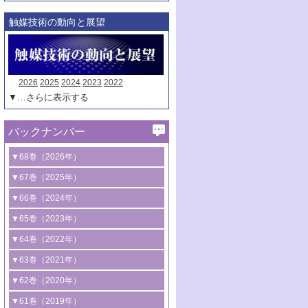
触媒技術の動向と展望
2026
2025
2024
2023
2022
▼…さらに表示する
バックナンバー
▼68巻（2026年）
1号 過酸化水素合成に関する研究動向
▼67巻（2025年）
2号 コンピューター技術により加速する
1号 CO
水素化によるグリーン燃料/グリ
▼66巻（2024年）
2
触媒開発
ーンケミカル製造
1号 低次元ナノ構造を有する触媒材料
▼65巻（2023年）
3号 有機分子変換やCO
資源化のための
2
2号 水素製造のための水分解技術に関す
2号 規制反応場を活用した固体触媒研究
1号 炭素が関わる触媒機能
▼64巻（2022年）
光触媒に関する最近の研究
る最近の研究
の新展開
2号 プラスチックケミカルリサイクルの
1号 合成ガス製造とCOを用いるケミカル
▼63巻（2021年）
B号 第137回触媒討論会（2026年）
3号 オレフィン系樹脂の精密合成に関す
3号 未踏分子変換を目指した酸化触媒プ
ための触媒技術
ズ合成の最新動向
1号 金触媒の新展開
▼62巻（2020年）
る最新技術
ロセスの最前線
3号 非酸化物系金属化合物を基盤とした
2号 化学品合成のための合金触媒開発
2号 ペロブスカイト
1号 触媒設計を拓く欠陥構造のキャラク
▼61巻（2019年）
4号 アルコール類の効率的変換を実現す
4号 シンクロトロン放射光および中性子
触媒材料の開発