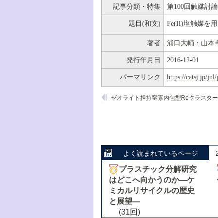
記事分類・特集
第100回触媒討
題目(和文)
Fe(II)塩触媒を
著者
浦口大輔
・
山本
発行年月日
2016-12-01
パーマリンク
https://catsj.jp/j
よく読まれているページ
プラスチック分解研究
はどこへ向かうのか―ケ
ミカルリサイクルの歴史
と展望―
(31回)