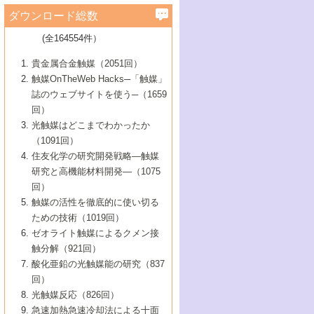
学）
7号 水素を利用する化成品合成の新潮流
6号 新しい固体酸触媒技術
5号 触媒を有効に使うための技術
ールホテル豊橋）
蔵技術の進歩
まで─
3号 メソポーラス物質の新展開
立大学）
3号 実用的ファインケミカル合成プロセス
ダウンロード総数
2号 第97回触媒討論会
1号 最近の触媒担体とその効果
▼46巻（2004年）
7号 ゼオライト合成における最近の進歩
6号 第106回触媒討論会
5号 CO
が関わる触媒・材料
B号 第111回触媒討論会（2013年・関西大
4号 錯体を利用したユニークな表面構造の
を実現する触媒
2
3号 リビング重合触媒の最近の展開
2号 第95回触媒討論会
(全164554件）
1号 部分酸化反応触媒の最前線
▼45巻（2003年）
学）
構築と機能
7号 有機分子触媒による精密有機合成
4号 バイオマス活用のための技術開発
6号 第104回触媒討論会
4号 今後の液体燃料を支える触媒技術
3号 化成品を合成するゼオライト触媒
2号 第93回触媒討論会
1号 なぜこの触媒が良いのか？
▼44巻（2002年）
貴金属合金触媒（2051回）
5号 若手会員による触媒研究の未来展望1：
8号 高機能化ポリオレフィンに向けた重合
5号 こんな物質，あんな物質―新たな触媒
7号 持続可能社会実現のための触媒および
5号 水素製造・貯蔵のための触媒技術の新
4号 水分解用光触媒材料
3号 特殊エネルギー場の触媒反応
触媒OnTheWeb Hacks─「触媒」
企業編
2号 第91回触媒討論会
触媒の最近の進展
1号 高次制御された触媒の化学
▼43巻（2001年）
の可能性―
触媒関連技術
しい展開
誌のウェブサイトを使う─（1659
5号 時間分解分光の進歩と応用
4号 生体内における金属の触媒作用
6号 第102回触媒討論会
3号 最近の自動車排ガス処理技術
2号 第89回触媒討論会
1号 グリーンケミストリーと触媒
▼42巻（2000年）
6号 第100回触媒討論会
8号 未来を拓く金属錯体
回）
6号 第98回触媒討論会
6号 第96回触媒討論会
5号 ファインケミカルズの展開に寄与する
7号 触媒・化学反応における計算化学の進
4号 触媒研究の現状と将来─第90回触媒討論
3号 触媒を利用した電気化学の新展開
2号 第87回触媒討論会特集号
1号 触媒反応工学の明日を拓く
▼41巻（1999年）
7号 『結晶の化学』を活かした触媒研究
光触媒はどこまでわかったか
7号 基礎化学品製造の触媒技術
触媒
歩
会Aから
7号 未来型金属錯体触媒開発への展望
4号 ナノ材料の調製と機能化
（1091回）
3号 生体触媒とバイオプロセス
2号 第85回触媒討論会
8号 イオン液体の応用
1号 孔、穴、あな?-特異な空間とその利用-
▼40巻（1998年）
8号 多機能型リアクター
6号 第94回触媒討論会
8号 若手研究者による触媒研究の未来展望
5号 基礎化学品製造の触媒技術
8号 超臨界流体を用いた化学プロセスの新
住友化学の研究開発戦略―触媒
5号 こんな触媒が欲しい
4号 水素製造・利用の触媒化学
3号 反応ダイナミクス
2号 第83回触媒討論会
1号 創立40周年記念・触媒化学この10年の
▼39巻（1997年）
2：大学・研究所編
展開
研究と高機能材料開発―（1075
7号 サブナノレベルでみた新しい表面現象
6号 第92回触媒討論会
6号 第90回触媒討論会
5号 触媒研究における新しい切り口：コン
進展と21世紀への提言/創立40周年記念・触
4号 超臨界流体の触媒反応への応用
3号 均一系触媒反応最前線
1号 均一系と不均一系触媒反応-その特徴と
回）
▼38巻（1996年）
8号 オレフィン重合触媒の新たな展
7号 基礎化学品製造の触媒技術
ビナトリアルケミストリー
媒学会この10年の歩みとこれから/創立40周
7号 触媒研究と学術雑誌/情報
5号 触媒のおもしろさをどのように伝える
接点
触媒の活性を徹底的に使い切る
4号 実用炭素材料の新展開
1号 触媒の構造と触媒作用/C1化学を中心と
▼37巻（1995年）
年記念・記録は語る
8号 資源の循環と触媒技術
6号 第88回触媒討論会特集号
か
ための技術（1019回）
8号 若い世代からみた触媒化学の現状と未
2号 第79回触媒討論会
5号 研究の方法論を考える
する21世紀への触媒
1号 ファインケミカルズと固体触媒
▼36巻（1994年）
2号 第81回触媒討論会
ゼオライト触媒によるクメン接
来
7号 企業における触媒研究のブレークスル
6号 第86回触媒討論会
3号 最新NO除去触媒の実用化研究
6号 第84回触媒討論会
2号 第77回触媒討論会
2号 第75回触媒討論会
触分解（921回）
1号 電気化学と触媒
▼35巻（1993年）
ー
3号 計算機触媒化学へのさそい
7号 水素化精製触媒の新しい展開
4号 新しい反応場を目指した触媒調製
7号 機能性金属材料と触媒
3号 オリンピックメダル:金・銀・銅はどん
酸化亜鉛の光触媒能の研究（837
3号 希土類を利用した触媒
2号 第73回触媒討論会
8号 この材料を触媒として使ってみません
4号 触媒劣化の制御と予測
1号 工業触媒開発マニュアル―探索から工
▼34巻（1992年）
8号 新しい反応性と機能性を目指した金属
な触媒作用を示すか
回）
5号 反応・分離技術の新しい展開
8号 触媒研究へのNMRの応用と展望
か？
業化まで
4号 触媒とリサイクル
3号 C4化学の展開
5号 最新の実用プロセスと触媒
クラスタ-化学
1号 インパクトを与えたこの研究
▼33巻（1991年）
光触媒反応（826回）
4号 触媒作用における機能の複合化
6号 第80回触媒討論会
2号 第71回触媒討論会
5号 エネルギー変換触媒
4号 《通常号》
6号 第82回触媒討論会
急速加熱急速冷却法による十面
2号 第69回触媒討論会
1号 触媒プロセス開発マニュアル―探索か
▼32巻（1990年）