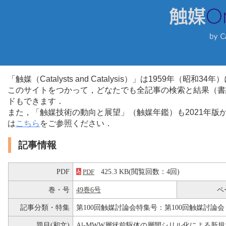
「触媒（Catalysts and Catalysis）」は1959年（昭
このサイトをつかって，どなたでも全記事の検索と結果（書
ドもできます．
また，「触媒技術の動向と展望」（触媒年鑑）も2021年
は
こちら
をご参照ください．
記事情報
PDF
425.3 KB(閲覧回数：4回)
PDF
巻・号
49巻6号
ペ
記事分類・特集
第100回触媒討論会特集号：第100回触媒討論会
題目(和文)
Al-MWW層状前駆体の層間シリル化による新