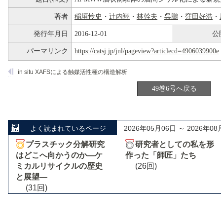
著者
稲垣怜史
・
辻内翔
・
林幹夫
・
呉鵬
・
窪田好浩
・
発行年月日
2016-12-01
公
パーマリンク
https://catsj.jp/jnl/pageview?articlecd=4906039900e
in situ XAFSによる触媒活性種の構造解析
49巻6号へ戻る
よく読まれているページ
2026年05月06日 ～ 2026年08
プラスチック分解研究
研究者としての私を形
はどこへ向かうのか―ケ
作った「師匠」たち
ミカルリサイクルの歴史
(26回)
と展望―
(31回)