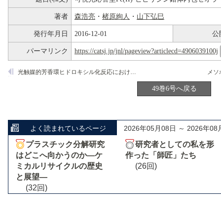
著者
森浩亮
・
楮原絢人
・
山下弘巳
発行年月日
2016-12-01
公
パーマリンク
https://catsj.jp/jnl/pageview?articlecd=4906039100j
光触媒的芳香環ヒドロキシル化反応における活性酸素種
メソポ
49巻6号へ戻る
よく読まれているページ
2026年05月08日 ～ 2026年08
プラスチック分解研究
研究者としての私を形
はどこへ向かうのか―ケ
作った「師匠」たち
ミカルリサイクルの歴史
(26回)
と展望―
(32回)