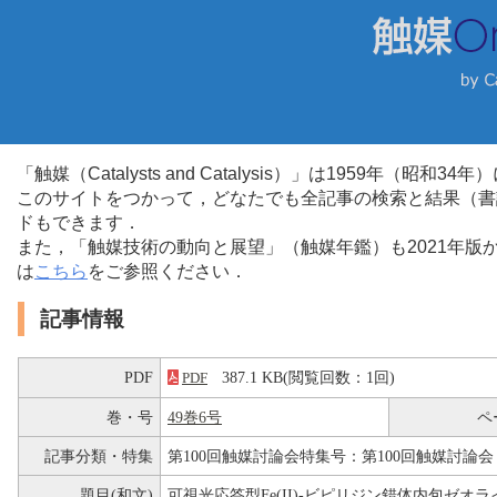
「触媒（Catalysts and Catalysis）」は1959年（昭
このサイトをつかって，どなたでも全記事の検索と結果（書
ドもできます．
また，「触媒技術の動向と展望」（触媒年鑑）も2021年
は
こちら
をご参照ください．
記事情報
PDF
387.1 KB(閲覧回数：1回)
PDF
巻・号
49巻6号
ペ
記事分類・特集
第100回触媒討論会特集号：第100回触媒討論会
題目(和文)
可視光応答型Fe(II)-ビピリジン錯体内包ゼ