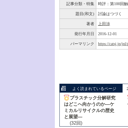
記事分類・特集
時評：第100回
題目(和文)
討論はつづく
著者
上田渉
発行年月日
2016-12-01
パーマリンク
https://catsj.jp/j
よく読まれているページ
プラスチック分解研究
はどこへ向かうのか―ケ
ミカルリサイクルの歴史
と展望―
(32回)