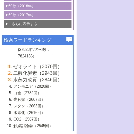
3号 CO
の排出削減および有効活用のた
タリゼーション
2
3号 特殊反応場を利用した触媒的分子変
る非貴金属触媒の研究動向
線を利用した触媒解析技術の最先端
1号 物質移動制御に着目した触媒プロセ
▼60巻（2018年）
4号 格子酸素・格子酸素欠陥を利用した
めの触媒技術
換反応
2号 機能化学品製造に資するクリーンな
ス開発
5号 ゼオライトの合成と応用における研
5号 単原子触媒
触媒反応
1号 固体酸触媒の最新の研究動向
▼59巻（2017年）
触媒的酸化反応
4号 若手による情報発信企画～とびたて
4号 多孔質材料を用いた触媒の新展開
究動向
2号 CO
フリー水素サプライチェーンに
2
6号 参照触媒委員会からのお知らせ
5号 生体触媒によるエネルギー変換反応
2号 二酸化炭素からの有用化学品合成
1号 いたるところに，触媒
▼…さらに表示する
若き触媒の研究者たち～（1）
3号 水処理のための触媒化学
5号 情報学的手法を用いた触媒開発
6号 ヘテロ接合界面
関わる触媒開発動向
B号 第133回触媒討論会（2023年）
6号 窒素とリンの循環のための触媒・機
3号 ナノ粒子・クラスター触媒の最前線
2号 機能性材料の局所構造解析のための
5号 若手による情報発信企画～とびたて
▼58巻（2016年）
4号 光触媒を用いた水分解の最新の研究
6号 カーボンニュートラルに向けた電解
B号 第135回触媒討論会（2025年）
3号 精密高分子合成に関する最近の研究
能性材料
最先端技術
検索ワードランキング
4号 60周年記念企画
若き触媒の研究者たち～（2）
動向
技術
1号 ユニークな構造の高分子を生み出す触
▼57巻（2015年）
動向
B号 第131回触媒討論会（2023年）
3号 無機分離膜材料の開発と触媒反応プ
5号 進化するゼオライト合成技術
6号 石油のノーブル・ユースを志向した
媒技術
(27823件/のべ数：
5号 次世代の触媒プロセスを支えるマイ
B号 第127回触媒討論会（2021年・オン
1号 水素キャリアにかかわる触媒技術の新
4号 バイオマス化成品製造のための触媒
▼56巻（2014年）
ロセスへの適用
触媒技術
7824136）
クロ波
6号 非貴金属系触媒における電気化学的
ライン開催(Zoom)のみ）
2号 リグニンからの化成品製造に向けた触
展開
技術
1号 特殊環境場を利用した材料合成
▼55巻（2013年）
4号 触媒研究における計算科学の利用
酸素還元反応
B号 第129回触媒討論会（2022年・京都
媒技術
6号 メタン転換技術の最新動向
ゼオライト（3070回）
2号 石油精製用触媒の最近の進展
5号 固体触媒による含窒素有機化合物変
2号 光触媒反応機構に関する最新の研究動
1号 高耐久性燃料電池システム用触媒にお
大学：オンライン・対面開催）
▼54巻（2012年）
5号 水素のふるまいを解き明かす最先端
B号 第121回触媒討論会（2018年・東京
3号 触媒研究の最先端～とびたて若き研究
二酸化炭素（2943回）
B号 第125回触媒討論会（2020年・工学
換の最前線
3号 固体酸化物形燃料電池（SOFC）におけ
向
ける新展開
研究
大学）
1号 規則性多孔体の利用技術における最近
▼53巻（2011年）
者たち～（1）
水蒸気改質（2846回）
院大学）
るアノード触媒上での燃料直接改質技術
6号 貴金属使用量低減に向けた自動車排
3号 固体高分子形燃料電池カソード触媒の
2号 リビングラジカル重合の最近の動向
6号 低級アルカンの有効利用のための触
の進歩
アンモニア（2820回）
4号 触媒研究の最先端～とびたて若き研究
1号 金属学から見る合金触媒の新展開
▼52巻（2010年）
ガス浄化触媒の開発
4号 コアシェル構造の制御による触媒機能
開発動向
媒技術
白金（2782回）
3号 天然ガスの化学工業的展開に関する触
2号 第109回触媒討論会
者たち～（2）
2号 第107回触媒討論会
の向上
1号 触媒の劣化対策と長寿命触媒開発
B号 第123回触媒討論会（2019年・大阪
▼51巻（2009年）
4号 人工光合成に向けた近年のアプローチ
光触媒（2667回）
媒技術
B号 第119回触媒討論会（2017年・首都
3号 貴金属低減技術の最新動向
5号 触媒研究の最先端～とびたて若き研究
市立大学）
3号 触媒のその場観察法の進歩（１）
5号 工業触媒およびその周辺技術の最近の
2号 第105回触媒討論会
1号 炭素材料－熱い注目を集める材料－
▼50巻（2008年）
メタン（2663回）
大学東京）
5号 未利用熱エネルギーの有効活用に貢献
4号 貴金属触媒の精密構造制御とその活用
者たち～（3）
4号 貴金属代替技術の最新動向
進歩
水素化（2616回）
4号 触媒のその場観察法の進歩（２）
3号 ナノ構造が拓く新機能
する触媒技術
2号 第103回触媒討論会
1号 触媒化学と学会のこの10年，半世紀，
▼49巻（2007年）
5号 バイオマス化成品製造のための固体触
6号 イオニクス材料と燃料電池・電解合成
5号 光触媒による物質変換反応の新展開
CO2（2567回）
6号 ナノシート
5号 不活性結合の触媒的活性化による有機
そして未来
4号 活性サイトおよびその環境の精密な設
6号 ポリオキソメタレート
3号 環境浄化用光触媒の現状と課題
媒の開発
1号 含フッ素化合物の合成と触媒
▼48巻（2006年）
の最新の研究動向
触媒討論会（2545回）
6号 グラフェン
合成
B号 第115回触媒討論会（2015年・成蹊大
計による触媒の高機能化
2号 第101回触媒討論会
B号 第113回触媒討論会（2014年・ロワジ
4号 水素社会の実現に向けた水素製造・貯
6号 ナノ空間─吸着状態解析から新機能開拓
2号 第99回触媒討論会
B号 第117回触媒討論会（2016年・大阪府
1号 固体酸触媒の最近の進歩
▼47巻（2005年）