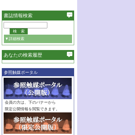
書誌情報検索
▼詳細検索
あなたの検索履歴
必ず含む
参照触媒ポータル
巻・号指定
巻
号
範囲指定
巻
号～
巻
会員の方は、下のバナーから
号
限定公開情報を閲覧できます。
触媒年鑑
年度
記事種別
マーク：
マークあり