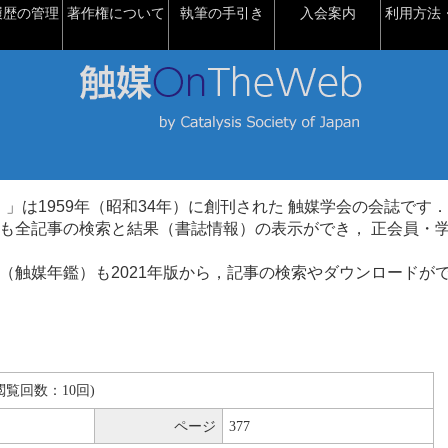
履歴の管理
著作権について
執筆の手引き
入会案内
利用方法・
talysis）」は1959年（昭和34年）に創刊された 触媒学会の会誌です．
も全記事の検索と結果（書誌情報）の表示ができ， 正会員・
（触媒年鑑）も2021年版から，記事の検索やダウンロードが
B(閲覧回数：10回)
ページ
377