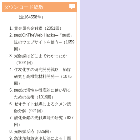
学）
7号 水素を利用する化成品合成の新潮流
6号 新しい固体酸触媒技術
5号 触媒を有効に使うための技術
ールホテル豊橋）
蔵技術の進歩
まで─
3号 メソポーラス物質の新展開
立大学）
3号 実用的ファインケミカル合成プロセス
ダウンロード総数
2号 第97回触媒討論会
1号 最近の触媒担体とその効果
▼46巻（2004年）
7号 ゼオライト合成における最近の進歩
6号 第106回触媒討論会
5号 CO
が関わる触媒・材料
B号 第111回触媒討論会（2013年・関西大
4号 錯体を利用したユニークな表面構造の
を実現する触媒
2
3号 リビング重合触媒の最近の展開
2号 第95回触媒討論会
(全164558件）
1号 部分酸化反応触媒の最前線
▼45巻（2003年）
学）
構築と機能
7号 有機分子触媒による精密有機合成
4号 バイオマス活用のための技術開発
6号 第104回触媒討論会
4号 今後の液体燃料を支える触媒技術
3号 化成品を合成するゼオライト触媒
2号 第93回触媒討論会
1号 なぜこの触媒が良いのか？
▼44巻（2002年）
貴金属合金触媒（2051回）
5号 若手会員による触媒研究の未来展望1：
8号 高機能化ポリオレフィンに向けた重合
5号 こんな物質，あんな物質―新たな触媒
7号 持続可能社会実現のための触媒および
5号 水素製造・貯蔵のための触媒技術の新
4号 水分解用光触媒材料
3号 特殊エネルギー場の触媒反応
触媒OnTheWeb Hacks─「触媒」
企業編
2号 第91回触媒討論会
触媒の最近の進展
1号 高次制御された触媒の化学
▼43巻（2001年）
の可能性―
触媒関連技術
しい展開
誌のウェブサイトを使う─（1659
5号 時間分解分光の進歩と応用
4号 生体内における金属の触媒作用
6号 第102回触媒討論会
3号 最近の自動車排ガス処理技術
2号 第89回触媒討論会
1号 グリーンケミストリーと触媒
▼42巻（2000年）
6号 第100回触媒討論会
8号 未来を拓く金属錯体
回）
6号 第98回触媒討論会
6号 第96回触媒討論会
5号 ファインケミカルズの展開に寄与する
7号 触媒・化学反応における計算化学の進
4号 触媒研究の現状と将来─第90回触媒討論
3号 触媒を利用した電気化学の新展開
2号 第87回触媒討論会特集号
1号 触媒反応工学の明日を拓く
▼41巻（1999年）
7号 『結晶の化学』を活かした触媒研究
光触媒はどこまでわかったか
7号 基礎化学品製造の触媒技術
触媒
歩
会Aから
7号 未来型金属錯体触媒開発への展望
4号 ナノ材料の調製と機能化
（1091回）
3号 生体触媒とバイオプロセス
2号 第85回触媒討論会
8号 イオン液体の応用
1号 孔、穴、あな?-特異な空間とその利用-
▼40巻（1998年）
8号 多機能型リアクター
6号 第94回触媒討論会
8号 若手研究者による触媒研究の未来展望
5号 基礎化学品製造の触媒技術
8号 超臨界流体を用いた化学プロセスの新
住友化学の研究開発戦略―触媒
5号 こんな触媒が欲しい
4号 水素製造・利用の触媒化学
3号 反応ダイナミクス
2号 第83回触媒討論会
1号 創立40周年記念・触媒化学この10年の
▼39巻（1997年）
2：大学・研究所編
展開
研究と高機能材料開発―（1075
7号 サブナノレベルでみた新しい表面現象
6号 第92回触媒討論会
6号 第90回触媒討論会
5号 触媒研究における新しい切り口：コン
進展と21世紀への提言/創立40周年記念・触
4号 超臨界流体の触媒反応への応用
3号 均一系触媒反応最前線
1号 均一系と不均一系触媒反応-その特徴と
回）
▼38巻（1996年）
8号 オレフィン重合触媒の新たな展
7号 基礎化学品製造の触媒技術
ビナトリアルケミストリー
媒学会この10年の歩みとこれから/創立40周
7号 触媒研究と学術雑誌/情報
5号 触媒のおもしろさをどのように伝える
接点
触媒の活性を徹底的に使い切る
4号 実用炭素材料の新展開
1号 触媒の構造と触媒作用/C1化学を中心と
▼37巻（1995年）
年記念・記録は語る
8号 資源の循環と触媒技術
6号 第88回触媒討論会特集号
か
ための技術（1019回）
8号 若い世代からみた触媒化学の現状と未
2号 第79回触媒討論会
5号 研究の方法論を考える
する21世紀への触媒
1号 ファインケミカルズと固体触媒
▼36巻（1994年）
2号 第81回触媒討論会
ゼオライト触媒によるクメン接
来
7号 企業における触媒研究のブレークスル
6号 第86回触媒討論会
3号 最新NO除去触媒の実用化研究
6号 第84回触媒討論会
2号 第77回触媒討論会
2号 第75回触媒討論会
触分解（921回）
1号 電気化学と触媒
▼35巻（1993年）
ー
3号 計算機触媒化学へのさそい
7号 水素化精製触媒の新しい展開
4号 新しい反応場を目指した触媒調製
7号 機能性金属材料と触媒
3号 オリンピックメダル:金・銀・銅はどん
酸化亜鉛の光触媒能の研究（837
3号 希土類を利用した触媒
2号 第73回触媒討論会
8号 この材料を触媒として使ってみません
4号 触媒劣化の制御と予測
1号 工業触媒開発マニュアル―探索から工
▼34巻（1992年）
8号 新しい反応性と機能性を目指した金属
な触媒作用を示すか
回）
5号 反応・分離技術の新しい展開
8号 触媒研究へのNMRの応用と展望
か？
業化まで
4号 触媒とリサイクル
3号 C4化学の展開
5号 最新の実用プロセスと触媒
クラスタ-化学
1号 インパクトを与えたこの研究
▼33巻（1991年）
光触媒反応（826回）
4号 触媒作用における機能の複合化
6号 第80回触媒討論会
2号 第71回触媒討論会
5号 エネルギー変換触媒
4号 《通常号》
6号 第82回触媒討論会
急速加熱急速冷却法による十面
2号 第69回触媒討論会
1号 触媒プロセス開発マニュアル―探索か
▼32巻（1990年）