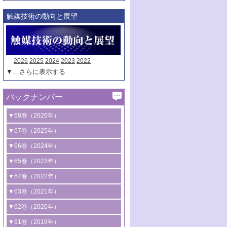
触媒技術の動向と展望
2026
2025
2024
2023
2022
▼…さらに表示する
バックナンバー
▼68巻（2026年）
1号 過酸化水素合成に関する研究動向
▼67巻（2025年）
2号 コンピューター技術により加速する
1号 CO
水素化によるグリーン燃料/グリ
▼66巻（2024年）
2
触媒開発
ーンケミカル製造
1号 低次元ナノ構造を有する触媒材料
▼65巻（2023年）
3号 有機分子変換やCO
資源化のための
2
2号 水素製造のための水分解技術に関す
2号 規制反応場を活用した固体触媒研究
1号 炭素が関わる触媒機能
▼64巻（2022年）
光触媒に関する最近の研究
る最近の研究
の新展開
2号 プラスチックケミカルリサイクルの
1号 合成ガス製造とCOを用いるケミカル
▼63巻（2021年）
B号 第137回触媒討論会（2026年）
3号 オレフィン系樹脂の精密合成に関す
3号 未踏分子変換を目指した酸化触媒プ
ための触媒技術
ズ合成の最新動向
1号 金触媒の新展開
▼62巻（2020年）
る最新技術
ロセスの最前線
3号 非酸化物系金属化合物を基盤とした
2号 化学品合成のための合金触媒開発
2号 ペロブスカイト
1号 触媒設計を拓く欠陥構造のキャラク
▼61巻（2019年）
4号 アルコール類の効率的変換を実現す
4号 シンクロトロン放射光および中性子
触媒材料の開発