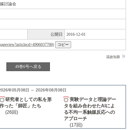
触媒討論会
公開日
2016-12-01
nl/pageview?articlecd=4906037700j
温故知新
49巻6号へ戻る
2026年05月08日 ～ 2026年08月08日
研究者としての私を形
実験データと理論デー
作った「師匠」たち
タを組み合わせたAIによ
(26回)
る不均一系触媒反応への
アプローチ
(17回)