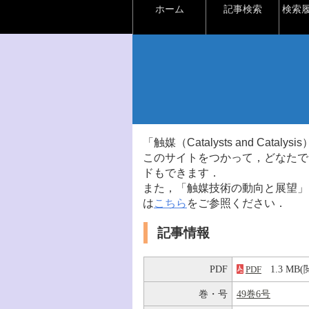
ホーム
記事検索
検索
「触媒（Catalysts and Ca
このサイトをつかって，どなたで
ドもできます．
また，「触媒技術の動向と展望」
は
こちら
をご参照ください．
記事情報
PDF
1.3 M
PDF
巻・号
49巻6号