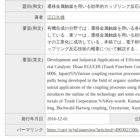
題目(和文)
遷移金属触媒を用いる効率的カップリング反応
著者
江口久雄
要旨(和文)
有機合成の分野では，遷移金属触媒を用いる各
している．東ソーは，遷移金属触媒を用いる効
その工業化に成功している．本稿では，電子材
ップリング反応技術の概要について解説する．
要旨(英文)
Development and Industrial Applications of Efficie
etal Catalysts. Hisao EGUCHI (Tosoh Finechem Cor
0006, Japan)%%Various coupling reaction processes us
pidly being developed in the field of organic synth
ustrial applications of the coupling processes using t
ntroduces the outline of the technology and some ex
terials of Tosoh Corporation.%%Key-words: Kuma
ling, Buchwald-Hartwig coupling, Oxystyrene, Asym
発行年月日
2016-12-01
公
パーマリンク
https://catsj.jp/jnl/pageview?articlecd=4903021500c