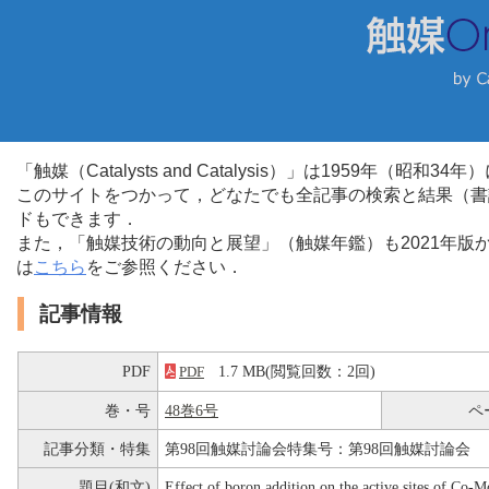
「触媒（Catalysts and Catalysis）」は1959年（昭
このサイトをつかって，どなたでも全記事の検索と結果（書
ドもできます．
また，「触媒技術の動向と展望」（触媒年鑑）も2021年
は
こちら
をご参照ください．
記事情報
PDF
1.7 MB(閲覧回数：2回)
PDF
巻・号
48巻6号
ペ
記事分類・特集
第98回触媒討論会特集号：第98回触媒討論会
題目(和文)
Effect of boron addition on the active sites of Co-