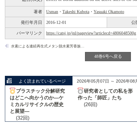
著者
Usman
・
Takeshi Kubota
・
Yasuaki Okamoto
発行年月日
2016-12-01
公
パーマリンク
https://catsj.jp/jnl/pageview?articlecd=4806048500g
水素による連続再生式メタン脱水素芳香族化反応プロセス
48巻6号へ戻る
よく読まれているページ
2026年05月07日 ～ 2026年08
プラスチック分解研究
研究者としての私を形
はどこへ向かうのか―ケ
作った「師匠」たち
ミカルリサイクルの歴史
(26回)
と展望―
(32回)