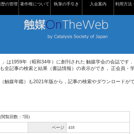
履歴の管理
著作権について
執筆の手引き
入会案内
利用方法・
talysis）」は1959年（昭和34年）に創刊された 触媒学会の会誌です．
も全記事の検索と結果（書誌情報）の表示ができ， 正会員・
（触媒年鑑）も2021年版から，記事の検索やダウンロードが
KB(閲覧回数：7回)
ページ
418