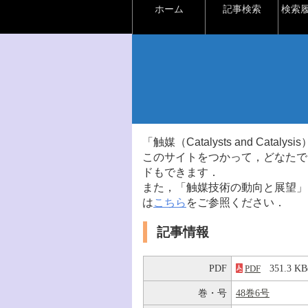
ホーム
記事検索
検索
「触媒（Catalysts and Ca
このサイトをつかって，どなたで
ドもできます．
また，「触媒技術の動向と展望」
は
こちら
をご参照ください．
記事情報
PDF
351.3 
PDF
巻・号
48巻6号