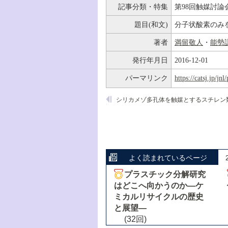
記事分類・特集
第98回触媒討論
題目(和文)
分子状酸素のみ
著者
満留敬人
・
能勢
発行年月日
2016-12-01
パーマリンク
https://catsj.jp/j
よく読まれているページ
プラスチック分解研究
はどこへ向かうのか―ケ
ミカルリサイクルの歴史
と展望―
(32回)