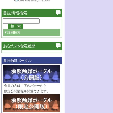
書誌情報検索
▼詳細検索
あなたの検索履歴
必ず含む
参照触媒ポータル
巻・号指定
巻
号
範囲指定
巻
号～
巻
会員の方は、下のバナーから
号
限定公開情報を閲覧できます。
触媒年鑑
年度
記事種別
マーク：
マークあり