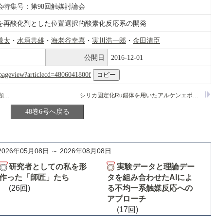
会特集号：第98回触媒討論会
を再酸化剤とした位置選択的酸素化反応系の開発
謙太
・
水垣共雄
・
海老谷幸喜
・
実川浩一郎
・
金田清臣
公開日
2016-12-01
nl/pageview?articlecd=4806041800f
シリカメゾ多孔体を触媒とするスチレン類の選択的シスジヒドロキシル化
シリカ固定化Ru錯体を用いたアルケンエポキシ化反応とその活性構造の検討
48巻6号へ戻る
2026年05月08日 ～ 2026年08月08日
研究者としての私を形
実験データと理論デー
作った「師匠」たち
タを組み合わせたAIによ
(26回)
る不均一系触媒反応への
アプローチ
(17回)