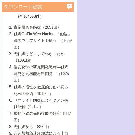
学）
7号 水素を利用する化成品合成の新潮流
6号 新しい固体酸触媒技術
5号 触媒を有効に使うための技術
ールホテル豊橋）
蔵技術の進歩
まで─
3号 メソポーラス物質の新展開
立大学）
3号 実用的ファインケミカル合成プロセス
ダウンロード総数
2号 第97回触媒討論会
1号 最近の触媒担体とその効果
▼46巻（2004年）
7号 ゼオライト合成における最近の進歩
6号 第106回触媒討論会
5号 CO
が関わる触媒・材料
B号 第111回触媒討論会（2013年・関西大
4号 錯体を利用したユニークな表面構造の
を実現する触媒
2
3号 リビング重合触媒の最近の展開
2号 第95回触媒討論会
(全164558件）
1号 部分酸化反応触媒の最前線
▼45巻（2003年）
学）
構築と機能
7号 有機分子触媒による精密有機合成
4号 バイオマス活用のための技術開発
6号 第104回触媒討論会
4号 今後の液体燃料を支える触媒技術
3号 化成品を合成するゼオライト触媒
2号 第93回触媒討論会
1号 なぜこの触媒が良いのか？
▼44巻（2002年）
貴金属合金触媒（2051回）
5号 若手会員による触媒研究の未来展望1：
8号 高機能化ポリオレフィンに向けた重合
5号 こんな物質，あんな物質―新たな触媒
7号 持続可能社会実現のための触媒および
5号 水素製造・貯蔵のための触媒技術の新
4号 水分解用光触媒材料
3号 特殊エネルギー場の触媒反応
触媒OnTheWeb Hacks─「触媒」
企業編
2号 第91回触媒討論会
触媒の最近の進展
1号 高次制御された触媒の化学
▼43巻（2001年）
の可能性―
触媒関連技術
しい展開
誌のウェブサイトを使う─（1659
5号 時間分解分光の進歩と応用
4号 生体内における金属の触媒作用
6号 第102回触媒討論会
3号 最近の自動車排ガス処理技術
2号 第89回触媒討論会
1号 グリーンケミストリーと触媒
▼42巻（2000年）
6号 第100回触媒討論会
8号 未来を拓く金属錯体
回）
6号 第98回触媒討論会
6号 第96回触媒討論会
5号 ファインケミカルズの展開に寄与する
7号 触媒・化学反応における計算化学の進
4号 触媒研究の現状と将来─第90回触媒討論
3号 触媒を利用した電気化学の新展開
2号 第87回触媒討論会特集号
1号 触媒反応工学の明日を拓く
▼41巻（1999年）
7号 『結晶の化学』を活かした触媒研究
光触媒はどこまでわかったか
7号 基礎化学品製造の触媒技術
触媒
歩
会Aから
7号 未来型金属錯体触媒開発への展望
4号 ナノ材料の調製と機能化
（1091回）
3号 生体触媒とバイオプロセス
2号 第85回触媒討論会
8号 イオン液体の応用
1号 孔、穴、あな?-特異な空間とその利用-
▼40巻（1998年）
8号 多機能型リアクター
6号 第94回触媒討論会
8号 若手研究者による触媒研究の未来展望
5号 基礎化学品製造の触媒技術
8号 超臨界流体を用いた化学プロセスの新
住友化学の研究開発戦略―触媒
5号 こんな触媒が欲しい
4号 水素製造・利用の触媒化学
3号 反応ダイナミクス
2号 第83回触媒討論会
1号 創立40周年記念・触媒化学この10年の
▼39巻（1997年）
2：大学・研究所編
展開
研究と高機能材料開発―（1075
7号 サブナノレベルでみた新しい表面現象
6号 第92回触媒討論会
6号 第90回触媒討論会
5号 触媒研究における新しい切り口：コン
進展と21世紀への提言/創立40周年記念・触
4号 超臨界流体の触媒反応への応用
3号 均一系触媒反応最前線
1号 均一系と不均一系触媒反応-その特徴と
回）
▼38巻（1996年）
8号 オレフィン重合触媒の新たな展
7号 基礎化学品製造の触媒技術
ビナトリアルケミストリー
媒学会この10年の歩みとこれから/創立40周
7号 触媒研究と学術雑誌/情報
5号 触媒のおもしろさをどのように伝える
接点
触媒の活性を徹底的に使い切る
4号 実用炭素材料の新展開
1号 触媒の構造と触媒作用/C1化学を中心と
▼37巻（1995年）
年記念・記録は語る
8号 資源の循環と触媒技術
6号 第88回触媒討論会特集号
か
ための技術（1019回）
8号 若い世代からみた触媒化学の現状と未
2号 第79回触媒討論会
5号 研究の方法論を考える
する21世紀への触媒
1号 ファインケミカルズと固体触媒
▼36巻（1994年）
2号 第81回触媒討論会
ゼオライト触媒によるクメン接
来
7号 企業における触媒研究のブレークスル
6号 第86回触媒討論会
3号 最新NO除去触媒の実用化研究
6号 第84回触媒討論会
2号 第77回触媒討論会
2号 第75回触媒討論会
触分解（921回）
1号 電気化学と触媒
▼35巻（1993年）
ー
3号 計算機触媒化学へのさそい
7号 水素化精製触媒の新しい展開
4号 新しい反応場を目指した触媒調製
7号 機能性金属材料と触媒
3号 オリンピックメダル:金・銀・銅はどん
酸化亜鉛の光触媒能の研究（837
3号 希土類を利用した触媒
2号 第73回触媒討論会
8号 この材料を触媒として使ってみません
4号 触媒劣化の制御と予測
1号 工業触媒開発マニュアル―探索から工
▼34巻（1992年）
8号 新しい反応性と機能性を目指した金属
な触媒作用を示すか
回）
5号 反応・分離技術の新しい展開
8号 触媒研究へのNMRの応用と展望
か？
業化まで
4号 触媒とリサイクル
3号 C4化学の展開
5号 最新の実用プロセスと触媒
クラスタ-化学
1号 インパクトを与えたこの研究
▼33巻（1991年）
光触媒反応（826回）
4号 触媒作用における機能の複合化
6号 第80回触媒討論会
2号 第71回触媒討論会
5号 エネルギー変換触媒
4号 《通常号》
6号 第82回触媒討論会
急速加熱急速冷却法による十面
2号 第69回触媒討論会
1号 触媒プロセス開発マニュアル―探索か
▼32巻（1990年）