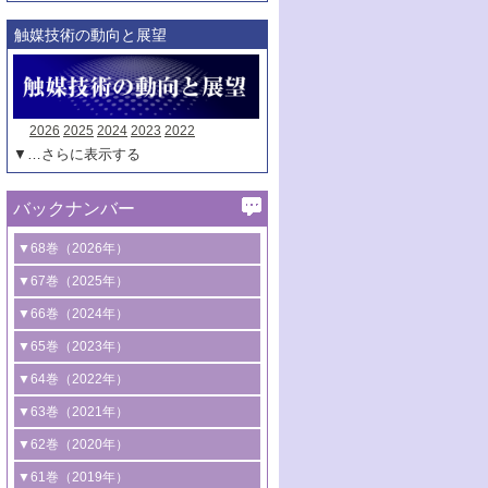
触媒技術の動向と展望
2026
2025
2024
2023
2022
▼…さらに表示する
バックナンバー
▼68巻（2026年）
1号 過酸化水素合成に関する研究動向
▼67巻（2025年）
2号 コンピューター技術により加速する
1号 CO
水素化によるグリーン燃料/グリ
▼66巻（2024年）
2
触媒開発
ーンケミカル製造
1号 低次元ナノ構造を有する触媒材料
▼65巻（2023年）
3号 有機分子変換やCO
資源化のための
2
2号 水素製造のための水分解技術に関す
2号 規制反応場を活用した固体触媒研究
1号 炭素が関わる触媒機能
▼64巻（2022年）
光触媒に関する最近の研究
る最近の研究
の新展開
2号 プラスチックケミカルリサイクルの
1号 合成ガス製造とCOを用いるケミカル
▼63巻（2021年）
B号 第137回触媒討論会（2026年）
3号 オレフィン系樹脂の精密合成に関す
3号 未踏分子変換を目指した酸化触媒プ
ための触媒技術
ズ合成の最新動向
1号 金触媒の新展開
▼62巻（2020年）
る最新技術
ロセスの最前線
3号 非酸化物系金属化合物を基盤とした
2号 化学品合成のための合金触媒開発
2号 ペロブスカイト
1号 触媒設計を拓く欠陥構造のキャラク
▼61巻（2019年）
4号 アルコール類の効率的変換を実現す
4号 シンクロトロン放射光および中性子
触媒材料の開発