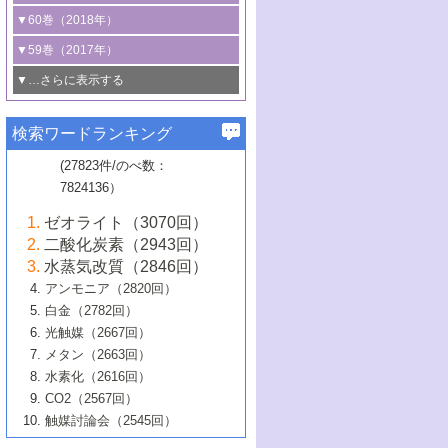
3号 CO
の排出削減および有効活用のた
タリゼーション
2
3号 特殊反応場を利用した触媒的分子変
る非貴金属触媒の研究動向
線を利用した触媒解析技術の最先端
1号 物質移動制御に着目した触媒プロセ
▼60巻（2018年）
4号 格子酸素・格子酸素欠陥を利用した
めの触媒技術
換反応
2号 機能化学品製造に資するクリーンな
ス開発
5号 ゼオライトの合成と応用における研
5号 単原子触媒
触媒反応
1号 固体酸触媒の最新の研究動向
▼59巻（2017年）
触媒的酸化反応
4号 若手による情報発信企画～とびたて
4号 多孔質材料を用いた触媒の新展開
究動向
2号 CO
フリー水素サプライチェーンに
2
6号 参照触媒委員会からのお知らせ
5号 生体触媒によるエネルギー変換反応
2号 二酸化炭素からの有用化学品合成
1号 いたるところに，触媒
▼…さらに表示する
若き触媒の研究者たち～（1）
3号 水処理のための触媒化学
5号 情報学的手法を用いた触媒開発
6号 ヘテロ接合界面
関わる触媒開発動向
B号 第133回触媒討論会（2023年）
6号 窒素とリンの循環のための触媒・機
3号 ナノ粒子・クラスター触媒の最前線
2号 機能性材料の局所構造解析のための
5号 若手による情報発信企画～とびたて
▼58巻（2016年）
4号 光触媒を用いた水分解の最新の研究
6号 カーボンニュートラルに向けた電解
B号 第135回触媒討論会（2025年）
3号 精密高分子合成に関する最近の研究
能性材料
最先端技術
検索ワードランキング
4号 60周年記念企画
若き触媒の研究者たち～（2）
動向
技術
1号 ユニークな構造の高分子を生み出す触
▼57巻（2015年）
動向
B号 第131回触媒討論会（2023年）
3号 無機分離膜材料の開発と触媒反応プ
5号 進化するゼオライト合成技術
6号 石油のノーブル・ユースを志向した
媒技術
(27823件/のべ数：
5号 次世代の触媒プロセスを支えるマイ
B号 第127回触媒討論会（2021年・オン
1号 水素キャリアにかかわる触媒技術の新
4号 バイオマス化成品製造のための触媒
▼56巻（2014年）
ロセスへの適用
触媒技術
7824136）
クロ波
6号 非貴金属系触媒における電気化学的
ライン開催(Zoom)のみ）
2号 リグニンからの化成品製造に向けた触
展開
技術
1号 特殊環境場を利用した材料合成
▼55巻（2013年）
4号 触媒研究における計算科学の利用
酸素還元反応
B号 第129回触媒討論会（2022年・京都
媒技術
6号 メタン転換技術の最新動向
ゼオライト（3070回）
2号 石油精製用触媒の最近の進展
5号 固体触媒による含窒素有機化合物変
2号 光触媒反応機構に関する最新の研究動
1号 高耐久性燃料電池システム用触媒にお
大学：オンライン・対面開催）
▼54巻（2012年）
5号 水素のふるまいを解き明かす最先端
B号 第121回触媒討論会（2018年・東京
3号 触媒研究の最先端～とびたて若き研究
二酸化炭素（2943回）
B号 第125回触媒討論会（2020年・工学
換の最前線
3号 固体酸化物形燃料電池（SOFC）におけ
向
ける新展開
研究
大学）
1号 規則性多孔体の利用技術における最近
▼53巻（2011年）
者たち～（1）
水蒸気改質（2846回）
院大学）
るアノード触媒上での燃料直接改質技術
6号 貴金属使用量低減に向けた自動車排
3号 固体高分子形燃料電池カソード触媒の
2号 リビングラジカル重合の最近の動向
6号 低級アルカンの有効利用のための触
の進歩
アンモニア（2820回）
4号 触媒研究の最先端～とびたて若き研究
1号 金属学から見る合金触媒の新展開
▼52巻（2010年）
ガス浄化触媒の開発
4号 コアシェル構造の制御による触媒機能
開発動向
媒技術
白金（2782回）
3号 天然ガスの化学工業的展開に関する触
2号 第109回触媒討論会
者たち～（2）
2号 第107回触媒討論会
の向上
1号 触媒の劣化対策と長寿命触媒開発
B号 第123回触媒討論会（2019年・大阪
▼51巻（2009年）
4号 人工光合成に向けた近年のアプローチ
光触媒（2667回）
媒技術
B号 第119回触媒討論会（2017年・首都
3号 貴金属低減技術の最新動向
5号 触媒研究の最先端～とびたて若き研究
市立大学）
3号 触媒のその場観察法の進歩（１）
5号 工業触媒およびその周辺技術の最近の
2号 第105回触媒討論会
1号 炭素材料－熱い注目を集める材料－
▼50巻（2008年）
メタン（2663回）
大学東京）
5号 未利用熱エネルギーの有効活用に貢献
4号 貴金属触媒の精密構造制御とその活用
者たち～（3）
4号 貴金属代替技術の最新動向
進歩
水素化（2616回）
4号 触媒のその場観察法の進歩（２）
3号 ナノ構造が拓く新機能
する触媒技術
2号 第103回触媒討論会
1号 触媒化学と学会のこの10年，半世紀，
▼49巻（2007年）
5号 バイオマス化成品製造のための固体触
6号 イオニクス材料と燃料電池・電解合成
5号 光触媒による物質変換反応の新展開
CO2（2567回）
6号 ナノシート
5号 不活性結合の触媒的活性化による有機
そして未来
4号 活性サイトおよびその環境の精密な設
6号 ポリオキソメタレート
3号 環境浄化用光触媒の現状と課題
媒の開発
1号 含フッ素化合物の合成と触媒
▼48巻（2006年）
の最新の研究動向
触媒討論会（2545回）
6号 グラフェン
合成
B号 第115回触媒討論会（2015年・成蹊大
計による触媒の高機能化
2号 第101回触媒討論会
B号 第113回触媒討論会（2014年・ロワジ
4号 水素社会の実現に向けた水素製造・貯
6号 ナノ空間─吸着状態解析から新機能開拓
2号 第99回触媒討論会
B号 第117回触媒討論会（2016年・大阪府
1号 固体酸触媒の最近の進歩
▼47巻（2005年）