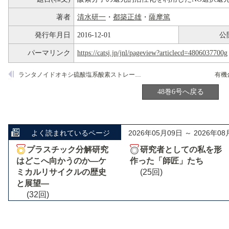
著者
清水研一
・
都築正雄
・
薩摩篤
発行年月日
2016-12-01
公
パーマリンク
https://catsj.jp/jnl/pageview?articlecd=4806037700g
ランタノイドオキシ硫酸塩系酸素ストレージ物質のテンプレート合成と触媒機能化
48巻6号へ戻る
よく読まれているページ
2026年05月09日 ～ 2026年08
プラスチック分解研究
研究者としての私を形
はどこへ向かうのか―ケ
作った「師匠」たち
ミカルリサイクルの歴史
(25回)
と展望―
(32回)