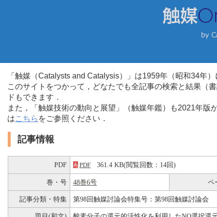
「触媒（Catalysts and Catalysis）」は1959年（昭
このサイトをつかって，どなたでも全記事の検索と結果（書
ドもできます．
また，「触媒技術の動向と展望」（触媒年鑑）も2021年
は
こちら
をご参照ください．
記事情報
PDF
361.4 KB(閲覧回数：14回)
PDF
巻・号
48巻6号
ペ
記事分類・特集
第98回触媒討論会特集号：第98回触媒討論会
題目(和文)
酸素分子の還元的活性化を利用したNO選択還