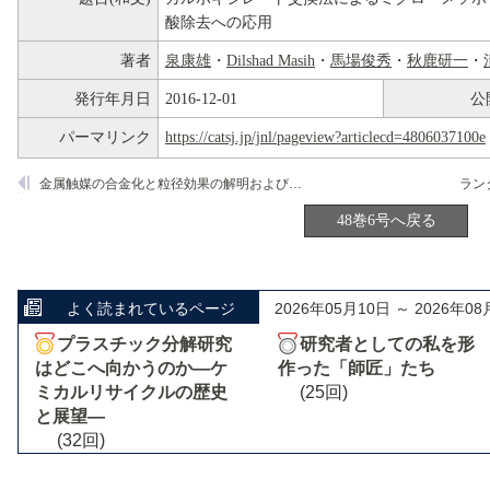
酸除去への応用
著者
泉康雄
・
Dilshad Masih
・
馬場俊秀
・
秋鹿研一
・
発行年月日
2016-12-01
公
パーマリンク
https://catsj.jp/jnl/pageview?articlecd=4806037100e
金属触媒の合金化と粒径効果の解明および電極触媒への応用
48巻6号へ戻る
よく読まれているページ
2026年05月10日 ～ 2026年08
プラスチック分解研究
研究者としての私を形
はどこへ向かうのか―ケ
作った「師匠」たち
ミカルリサイクルの歴史
(25回)
と展望―
(32回)