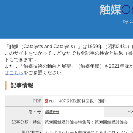
「触媒（Catalysts and Catalysis）」は1959年（昭
このサイトをつかって，どなたでも全記事の検索と結果（書
ドもできます．
また，「触媒技術の動向と展望」（触媒年鑑）も2021年
は
こちら
をご参照ください．
記事情報
PDF
407.6 KB(閲覧回数：2回)
PDF
巻・号
48巻6号
ペ
記事分類・特集
第98回触媒討論会特集号：第98回触媒討論会
題目(和文)
カルボキシレート交換法によるミクロ・メソポーラ