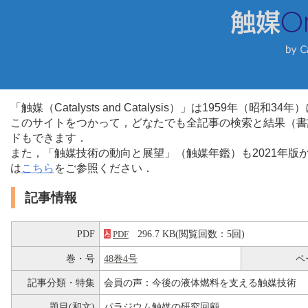
「触媒（Catalysts and Catalysis）」は1959年（昭
このサイトをつかって，どなたでも全記事の検索と結果（書
ドもできます．
また，「触媒技術の動向と展望」（触媒年鑑）も2021年
は
こちら
をご参照ください．
記事情報
PDF
296.7 KB(閲覧回数：5回)
PDF
巻・号
48巻4号
ペ
記事分類・特集
会員の声：今後の液体燃料を支える触媒技術
題目(和文)
パラジウム触媒の研究回顧