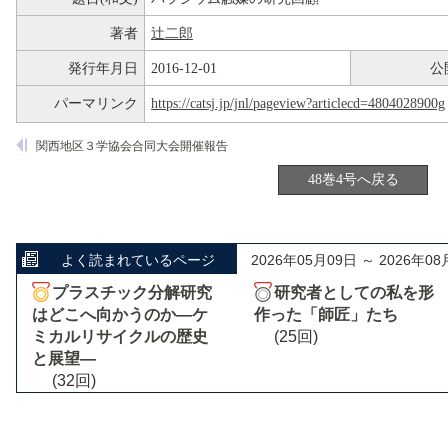
著者
辻二郎
発行年月日
2016-12-01
公
パーマリンク
https://catsj.jp/jnl/pageview?articlecd=4804028900g
関西地区３学協会合同大会開催報告
48巻4号へ戻る
よく読まれているページ
2026年05月09日 ～ 2026年08
プラスチック分解研究
研究者としての私を形
はどこへ向かうのか―ケ
作った「師匠」たち
ミカルリサイクルの歴史
(25回)
と展望―
(32回)