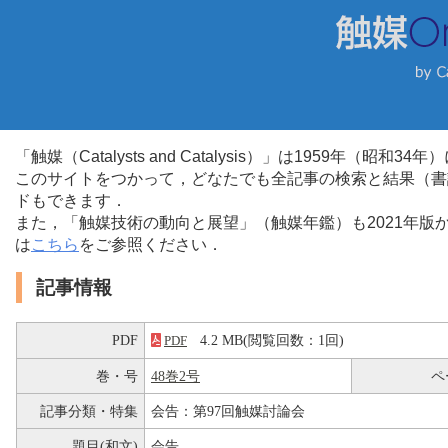
「触媒（Catalysts and Catalysis）」は1959年（昭
このサイトをつかって，どなたでも全記事の検索と結果（書
ドもできます．
また，「触媒技術の動向と展望」（触媒年鑑）も2021年
は
こちら
をご参照ください．
記事情報
PDF
4.2 MB(閲覧回数：1回)
PDF
巻・号
48巻2号
ペ
記事分類・特集
会告：第97回触媒討論会
題目(和文)
会告