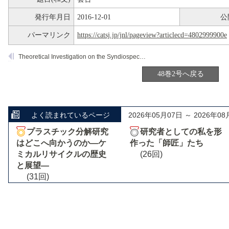
発行年月日
2016-12-01
公
パーマリンク
https://catsj.jp/jnl/pageview?articlecd=4802999900e
Theoretical Investigation on the Syndiospecific Polymerization of Styrene by Group 3 (Sc and Y) Half-metallocene Catalysts
48巻2号へ戻る
よく読まれているページ
2026年05月07日 ～ 2026年08
プラスチック分解研究
研究者としての私を形
はどこへ向かうのか―ケ
作った「師匠」たち
ミカルリサイクルの歴史
(26回)
と展望―
(31回)