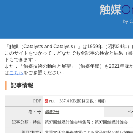
「触媒（Catalysts and Catalysis）」は1959年（昭
このサイトをつかって，どなたでも全記事の検索と結果（書
ドもできます．
また，「触媒技術の動向と展望」（触媒年鑑）も2021年
は
こちら
をご参照ください．
記事情報
PDF
387.4 KB(閲覧回数：8回)
PDF
巻・号
48巻2号
ペ
記事分類・特集
第97回触媒討論会特集号：第97回触媒討論会
題目(和文)
常温常圧非平衡放電による電子励起と酸化物触