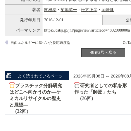
著者
関根泰
・
菊地英一
・
松方正彦
・
岡崎健
発行年月日
2016-12-01
公
パーマリンク
https://catsj.jp/jnl/pageview?articlecd=4802008000a
自由エネルギーに基づいた反応速度論
CuT
48巻2号へ戻る
よく読まれているページ
2026年05月08日 ～ 2026年08
プラスチック分解研究
研究者としての私を形
はどこへ向かうのか―ケ
作った「師匠」たち
ミカルリサイクルの歴史
(26回)
と展望―
(32回)