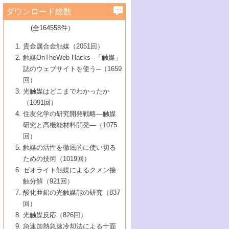
学）
7号 水素を利用する化成品合成の新潮流
6号 新しい固体酸触媒技術
5号 触媒を有効に使うための技術
ールホテル豊橋）
蔵技術の進歩
まで─
3号 メソポーラス物質の新展開
立大学）
3号 実用的ファインケミカル合成プロセス
ダウンロード総数
2号 第97回触媒討論会
1号 最近の触媒担体とその効果
▼46巻（2004年）
7号 ゼオライト合成における最近の進歩
6号 第106回触媒討論会
5号 CO
が関わる触媒・材料
B号 第111回触媒討論会（2013年・関西大
4号 錯体を利用したユニークな表面構造の
を実現する触媒
2
3号 リビング重合触媒の最近の展開
2号 第95回触媒討論会
(全164558件）
1号 部分酸化反応触媒の最前線
▼45巻（2003年）
学）
構築と機能
7号 有機分子触媒による精密有機合成
4号 バイオマス活用のための技術開発
6号 第104回触媒討論会
4号 今後の液体燃料を支える触媒技術
3号 化成品を合成するゼオライト触媒
2号 第93回触媒討論会
1号 なぜこの触媒が良いのか？
▼44巻（2002年）
貴金属合金触媒（2051回）
5号 若手会員による触媒研究の未来展望1：
8号 高機能化ポリオレフィンに向けた重合
5号 こんな物質，あんな物質―新たな触媒
7号 持続可能社会実現のための触媒および
5号 水素製造・貯蔵のための触媒技術の新
4号 水分解用光触媒材料
3号 特殊エネルギー場の触媒反応
触媒OnTheWeb Hacks─「触媒」
企業編
2号 第91回触媒討論会
触媒の最近の進展
1号 高次制御された触媒の化学
▼43巻（2001年）
の可能性―
触媒関連技術
しい展開
誌のウェブサイトを使う─（1659
5号 時間分解分光の進歩と応用
4号 生体内における金属の触媒作用
6号 第102回触媒討論会
3号 最近の自動車排ガス処理技術
2号 第89回触媒討論会
1号 グリーンケミストリーと触媒
▼42巻（2000年）
6号 第100回触媒討論会
8号 未来を拓く金属錯体
回）
6号 第98回触媒討論会
6号 第96回触媒討論会
5号 ファインケミカルズの展開に寄与する
7号 触媒・化学反応における計算化学の進
4号 触媒研究の現状と将来─第90回触媒討論
3号 触媒を利用した電気化学の新展開
2号 第87回触媒討論会特集号
1号 触媒反応工学の明日を拓く
▼41巻（1999年）
7号 『結晶の化学』を活かした触媒研究
光触媒はどこまでわかったか
7号 基礎化学品製造の触媒技術
触媒
歩
会Aから
7号 未来型金属錯体触媒開発への展望
4号 ナノ材料の調製と機能化
（1091回）
3号 生体触媒とバイオプロセス
2号 第85回触媒討論会
8号 イオン液体の応用
1号 孔、穴、あな?-特異な空間とその利用-
▼40巻（1998年）
8号 多機能型リアクター
6号 第94回触媒討論会
8号 若手研究者による触媒研究の未来展望
5号 基礎化学品製造の触媒技術
8号 超臨界流体を用いた化学プロセスの新
住友化学の研究開発戦略―触媒
5号 こんな触媒が欲しい
4号 水素製造・利用の触媒化学
3号 反応ダイナミクス
2号 第83回触媒討論会
1号 創立40周年記念・触媒化学この10年の
▼39巻（1997年）
2：大学・研究所編
展開
研究と高機能材料開発―（1075
7号 サブナノレベルでみた新しい表面現象
6号 第92回触媒討論会
6号 第90回触媒討論会
5号 触媒研究における新しい切り口：コン
進展と21世紀への提言/創立40周年記念・触
4号 超臨界流体の触媒反応への応用
3号 均一系触媒反応最前線
1号 均一系と不均一系触媒反応-その特徴と
回）
▼38巻（1996年）
8号 オレフィン重合触媒の新たな展
7号 基礎化学品製造の触媒技術
ビナトリアルケミストリー
媒学会この10年の歩みとこれから/創立40周
7号 触媒研究と学術雑誌/情報
5号 触媒のおもしろさをどのように伝える
接点
触媒の活性を徹底的に使い切る
4号 実用炭素材料の新展開
1号 触媒の構造と触媒作用/C1化学を中心と
▼37巻（1995年）
年記念・記録は語る
8号 資源の循環と触媒技術
6号 第88回触媒討論会特集号
か
ための技術（1019回）
8号 若い世代からみた触媒化学の現状と未
2号 第79回触媒討論会
5号 研究の方法論を考える
する21世紀への触媒
1号 ファインケミカルズと固体触媒
▼36巻（1994年）
2号 第81回触媒討論会
ゼオライト触媒によるクメン接
来
7号 企業における触媒研究のブレークスル
6号 第86回触媒討論会
3号 最新NO除去触媒の実用化研究
6号 第84回触媒討論会
2号 第77回触媒討論会
2号 第75回触媒討論会
触分解（921回）
1号 電気化学と触媒
▼35巻（1993年）
ー
3号 計算機触媒化学へのさそい
7号 水素化精製触媒の新しい展開
4号 新しい反応場を目指した触媒調製
7号 機能性金属材料と触媒
3号 オリンピックメダル:金・銀・銅はどん
酸化亜鉛の光触媒能の研究（837
3号 希土類を利用した触媒
2号 第73回触媒討論会
8号 この材料を触媒として使ってみません
4号 触媒劣化の制御と予測
1号 工業触媒開発マニュアル―探索から工
▼34巻（1992年）
8号 新しい反応性と機能性を目指した金属
な触媒作用を示すか
回）
5号 反応・分離技術の新しい展開
8号 触媒研究へのNMRの応用と展望
か？
業化まで
4号 触媒とリサイクル
3号 C4化学の展開
5号 最新の実用プロセスと触媒
クラスタ-化学
1号 インパクトを与えたこの研究
▼33巻（1991年）
光触媒反応（826回）
4号 触媒作用における機能の複合化
6号 第80回触媒討論会
2号 第71回触媒討論会
5号 エネルギー変換触媒
4号 《通常号》
6号 第82回触媒討論会
急速加熱急速冷却法による十面
2号 第69回触媒討論会
1号 触媒プロセス開発マニュアル―探索か
▼32巻（1990年）