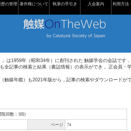
履歴の管理
著作権について
執筆の手引き
入会案内
利用方法・
talysis）」は1959年（昭和34年）に創刊された 触媒学会の会誌です．
も全記事の検索と結果（書誌情報）の表示ができ， 正会員・
（触媒年鑑）も2021年版から，記事の検索やダウンロードが
B(閲覧回数：3回)
ページ
74