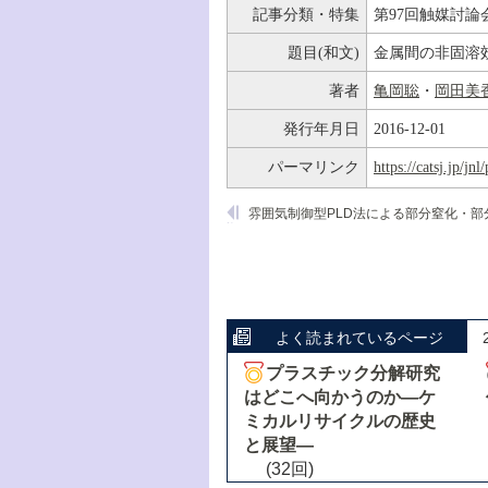
記事分類・特集
第97回触媒討論
題目(和文)
金属間の非固溶
著者
亀岡聡
・
岡田美
発行年月日
2016-12-01
パーマリンク
https://catsj.jp/j
よく読まれているページ
プラスチック分解研究
はどこへ向かうのか―ケ
ミカルリサイクルの歴史
と展望―
(32回)