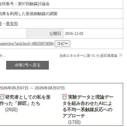
会特集号：第97回触媒討論会
効果を利用した新規銅触媒の調製
香
・
蔡安邦
公開日
2016-12-01
nl/pageview?articlecd=4802007400h
雰囲気制御型PLD法による部分窒化・部分硫化チタン酸化物薄膜触媒の創製
自由エネルギーに基づいた反応速度論
48巻2号へ戻る
2026年05月07日 ～ 2026年08月07日
研究者としての私を形
実験データと理論デー
作った「師匠」たち
タを組み合わせたAIによ
(26回)
る不均一系触媒反応への
アプローチ
(17回)