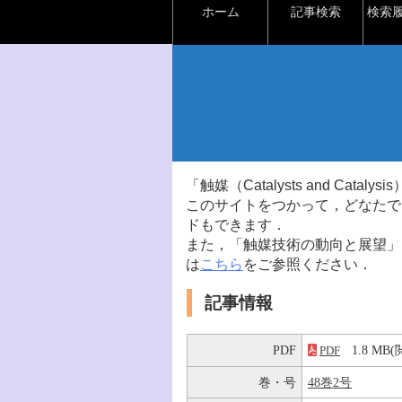
ホーム
記事検索
検索
「触媒（Catalysts and Ca
このサイトをつかって，どなたで
ドもできます．
また，「触媒技術の動向と展望」
は
こちら
をご参照ください．
記事情報
PDF
1.8 M
PDF
巻・号
48巻2号