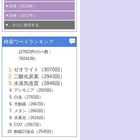
3号 CO
の排出削減および有効活用のた
タリゼーション
2
3号 特殊反応場を利用した触媒的分子変
る非貴金属触媒の研究動向
線を利用した触媒解析技術の最先端
1号 物質移動制御に着目した触媒プロセ
▼60巻（2018年）
4号 格子酸素・格子酸素欠陥を利用した
めの触媒技術
換反応
2号 機能化学品製造に資するクリーンな
ス開発
5号 ゼオライトの合成と応用における研
5号 単原子触媒
触媒反応
1号 固体酸触媒の最新の研究動向
▼59巻（2017年）
触媒的酸化反応
4号 若手による情報発信企画～とびたて
4号 多孔質材料を用いた触媒の新展開
究動向
2号 CO
フリー水素サプライチェーンに
2
6号 参照触媒委員会からのお知らせ
5号 生体触媒によるエネルギー変換反応
2号 二酸化炭素からの有用化学品合成
1号 いたるところに，触媒
▼…さらに表示する
若き触媒の研究者たち～（1）
3号 水処理のための触媒化学
5号 情報学的手法を用いた触媒開発
6号 ヘテロ接合界面
関わる触媒開発動向
B号 第133回触媒討論会（2023年）
6号 窒素とリンの循環のための触媒・機
3号 ナノ粒子・クラスター触媒の最前線
2号 機能性材料の局所構造解析のための
5号 若手による情報発信企画～とびたて
▼58巻（2016年）
4号 光触媒を用いた水分解の最新の研究
6号 カーボンニュートラルに向けた電解
B号 第135回触媒討論会（2025年）
3号 精密高分子合成に関する最近の研究
能性材料
最先端技術
検索ワードランキング
4号 60周年記念企画
若き触媒の研究者たち～（2）
動向
技術
1号 ユニークな構造の高分子を生み出す触
▼57巻（2015年）
動向
B号 第131回触媒討論会（2023年）
3号 無機分離膜材料の開発と触媒反応プ
5号 進化するゼオライト合成技術
6号 石油のノーブル・ユースを志向した
媒技術
(27823件/のべ数：
5号 次世代の触媒プロセスを支えるマイ
B号 第127回触媒討論会（2021年・オン
1号 水素キャリアにかかわる触媒技術の新
4号 バイオマス化成品製造のための触媒
▼56巻（2014年）
ロセスへの適用
触媒技術
7824136）
クロ波
6号 非貴金属系触媒における電気化学的
ライン開催(Zoom)のみ）
2号 リグニンからの化成品製造に向けた触
展開
技術
1号 特殊環境場を利用した材料合成
▼55巻（2013年）
4号 触媒研究における計算科学の利用
酸素還元反応
B号 第129回触媒討論会（2022年・京都
媒技術
6号 メタン転換技術の最新動向
ゼオライト（3070回）
2号 石油精製用触媒の最近の進展
5号 固体触媒による含窒素有機化合物変
2号 光触媒反応機構に関する最新の研究動
1号 高耐久性燃料電池システム用触媒にお
大学：オンライン・対面開催）
▼54巻（2012年）
5号 水素のふるまいを解き明かす最先端
B号 第121回触媒討論会（2018年・東京
3号 触媒研究の最先端～とびたて若き研究
二酸化炭素（2943回）
B号 第125回触媒討論会（2020年・工学
換の最前線
3号 固体酸化物形燃料電池（SOFC）におけ
向
ける新展開
研究
大学）
1号 規則性多孔体の利用技術における最近
▼53巻（2011年）
者たち～（1）
水蒸気改質（2846回）
院大学）
るアノード触媒上での燃料直接改質技術
6号 貴金属使用量低減に向けた自動車排
3号 固体高分子形燃料電池カソード触媒の
2号 リビングラジカル重合の最近の動向
6号 低級アルカンの有効利用のための触
の進歩
アンモニア（2820回）
4号 触媒研究の最先端～とびたて若き研究
1号 金属学から見る合金触媒の新展開
▼52巻（2010年）
ガス浄化触媒の開発
4号 コアシェル構造の制御による触媒機能
開発動向
媒技術
白金（2782回）
3号 天然ガスの化学工業的展開に関する触
2号 第109回触媒討論会
者たち～（2）
2号 第107回触媒討論会
の向上
1号 触媒の劣化対策と長寿命触媒開発
B号 第123回触媒討論会（2019年・大阪
▼51巻（2009年）
4号 人工光合成に向けた近年のアプローチ
光触媒（2667回）
媒技術
B号 第119回触媒討論会（2017年・首都
3号 貴金属低減技術の最新動向
5号 触媒研究の最先端～とびたて若き研究
市立大学）
3号 触媒のその場観察法の進歩（１）
5号 工業触媒およびその周辺技術の最近の
2号 第105回触媒討論会
1号 炭素材料－熱い注目を集める材料－
▼50巻（2008年）
メタン（2663回）
大学東京）
5号 未利用熱エネルギーの有効活用に貢献
4号 貴金属触媒の精密構造制御とその活用
者たち～（3）
4号 貴金属代替技術の最新動向
進歩
水素化（2616回）
4号 触媒のその場観察法の進歩（２）
3号 ナノ構造が拓く新機能
する触媒技術
2号 第103回触媒討論会
1号 触媒化学と学会のこの10年，半世紀，
▼49巻（2007年）
5号 バイオマス化成品製造のための固体触
6号 イオニクス材料と燃料電池・電解合成
5号 光触媒による物質変換反応の新展開
CO2（2567回）
6号 ナノシート
5号 不活性結合の触媒的活性化による有機
そして未来
4号 活性サイトおよびその環境の精密な設
6号 ポリオキソメタレート
3号 環境浄化用光触媒の現状と課題
媒の開発
1号 含フッ素化合物の合成と触媒
▼48巻（2006年）
の最新の研究動向
触媒討論会（2545回）
6号 グラフェン
合成
B号 第115回触媒討論会（2015年・成蹊大
計による触媒の高機能化
2号 第101回触媒討論会
B号 第113回触媒討論会（2014年・ロワジ
4号 水素社会の実現に向けた水素製造・貯
6号 ナノ空間─吸着状態解析から新機能開拓
2号 第99回触媒討論会
B号 第117回触媒討論会（2016年・大阪府
1号 固体酸触媒の最近の進歩
▼47巻（2005年）