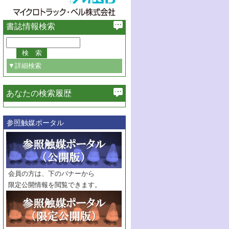
書誌情報検索
▼詳細検索
あなたの検索履歴
必ず含む
参照触媒ポータル
巻・号指定
巻
号
範囲指定
巻
号～
巻
会員の方は、下のバナーから
号
限定公開情報を閲覧できます。
触媒年鑑
年度
記事種別
マーク：
マークあり