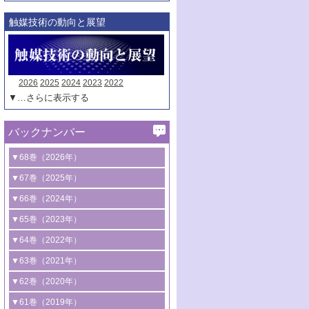
触媒技術の動向と展望
2026
2025
2024
2023
2022
▼…さらに表示する
バックナンバー
▼68巻（2026年）
1号 過酸化水素合成に関する研究動向
▼67巻（2025年）
2号 コンピューター技術により加速する
1号 CO
水素化によるグリーン燃料/グリ
▼66巻（2024年）
2
触媒開発
ーンケミカル製造
1号 低次元ナノ構造を有する触媒材料
▼65巻（2023年）
3号 有機分子変換やCO
資源化のための
2
2号 水素製造のための水分解技術に関す
2号 規制反応場を活用した固体触媒研究
1号 炭素が関わる触媒機能
▼64巻（2022年）
光触媒に関する最近の研究
る最近の研究
の新展開
2号 プラスチックケミカルリサイクルの
1号 合成ガス製造とCOを用いるケミカル
▼63巻（2021年）
B号 第137回触媒討論会（2026年）
3号 オレフィン系樹脂の精密合成に関す
3号 未踏分子変換を目指した酸化触媒プ
ための触媒技術
ズ合成の最新動向
1号 金触媒の新展開
▼62巻（2020年）
る最新技術
ロセスの最前線
3号 非酸化物系金属化合物を基盤とした
2号 化学品合成のための合金触媒開発
2号 ペロブスカイト
1号 触媒設計を拓く欠陥構造のキャラク
▼61巻（2019年）
4号 アルコール類の効率的変換を実現す
4号 シンクロトロン放射光および中性子
触媒材料の開発