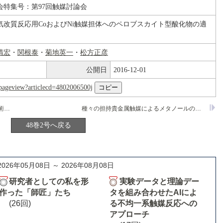
会特集号：第97回触媒討論会
気改質反応用CoおよびNi触媒担体へのペロブスカイト型酸化物の適
清宏
・
関根泰
・
菊地英一
・
松方正彦
公開日
2016-12-01
nl/pageview?articlecd=4802006500j
特別講演 燃料電池開発を支える基盤技術－特にDMFCを中心とした携帯機器用小型電源について－
種々の担持貴金属触媒によるメタノールの液相改質反応に対する遷移金属元素の複合効果
48巻2号へ戻る
2026年05月08日 ～ 2026年08月08日
研究者としての私を形
実験データと理論デー
作った「師匠」たち
タを組み合わせたAIによ
(26回)
る不均一系触媒反応への
アプローチ