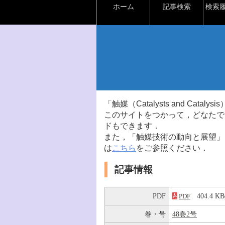
ホーム
記事検索
検索
「触媒（Catalysts and Ca
このサイトをつかって，どなたで
ドもできます．
また，「触媒技術の動向と展望」
は
こちら
をご参照ください．
記事情報
PDF
404.4 
PDF
巻・号
48巻2号