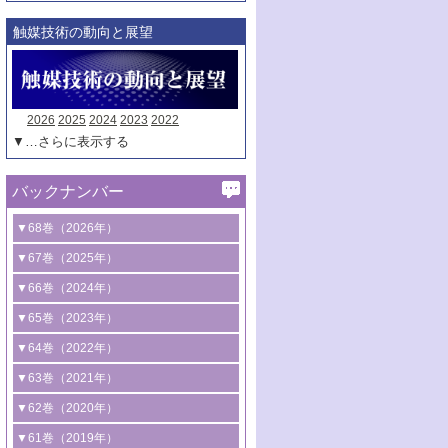
触媒技術の動向と展望
2026
2025
2024
2023
2022
▼…さらに表示する
バックナンバー
▼68巻（2026年）
1号 過酸化水素合成に関する研究動向
▼67巻（2025年）
2号 コンピューター技術により加速する
1号 CO
水素化によるグリーン燃料/グリ
▼66巻（2024年）
2
触媒開発
ーンケミカル製造
1号 低次元ナノ構造を有する触媒材料
▼65巻（2023年）
3号 有機分子変換やCO
資源化のための
2
2号 水素製造のための水分解技術に関す
2号 規制反応場を活用した固体触媒研究
1号 炭素が関わる触媒機能
▼64巻（2022年）
光触媒に関する最近の研究
る最近の研究
の新展開
2号 プラスチックケミカルリサイクルの
1号 合成ガス製造とCOを用いるケミカル
▼63巻（2021年）
B号 第137回触媒討論会（2026年）
3号 オレフィン系樹脂の精密合成に関す
3号 未踏分子変換を目指した酸化触媒プ
ための触媒技術
ズ合成の最新動向
1号 金触媒の新展開
▼62巻（2020年）
る最新技術
ロセスの最前線
3号 非酸化物系金属化合物を基盤とした
2号 化学品合成のための合金触媒開発
2号 ペロブスカイト
1号 触媒設計を拓く欠陥構造のキャラク
▼61巻（2019年）
4号 アルコール類の効率的変換を実現す
4号 シンクロトロン放射光および中性子
触媒材料の開発