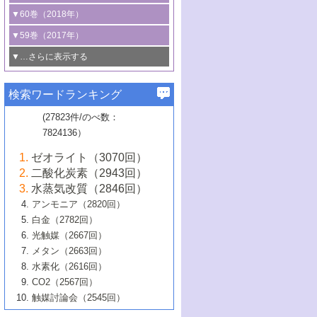
3号 CO
の排出削減および有効活用のた
タリゼーション
2
3号 特殊反応場を利用した触媒的分子変
る非貴金属触媒の研究動向
線を利用した触媒解析技術の最先端
1号 物質移動制御に着目した触媒プロセ
▼60巻（2018年）
4号 格子酸素・格子酸素欠陥を利用した
めの触媒技術
換反応
2号 機能化学品製造に資するクリーンな
ス開発
5号 ゼオライトの合成と応用における研
5号 単原子触媒
触媒反応
1号 固体酸触媒の最新の研究動向
▼59巻（2017年）
触媒的酸化反応
4号 若手による情報発信企画～とびたて
4号 多孔質材料を用いた触媒の新展開
究動向
2号 CO
フリー水素サプライチェーンに
2
6号 参照触媒委員会からのお知らせ
5号 生体触媒によるエネルギー変換反応
2号 二酸化炭素からの有用化学品合成
1号 いたるところに，触媒
▼…さらに表示する
若き触媒の研究者たち～（1）
3号 水処理のための触媒化学
5号 情報学的手法を用いた触媒開発
6号 ヘテロ接合界面
関わる触媒開発動向
B号 第133回触媒討論会（2023年）
6号 窒素とリンの循環のための触媒・機
3号 ナノ粒子・クラスター触媒の最前線
2号 機能性材料の局所構造解析のための
5号 若手による情報発信企画～とびたて
▼58巻（2016年）
4号 光触媒を用いた水分解の最新の研究
6号 カーボンニュートラルに向けた電解
B号 第135回触媒討論会（2025年）
3号 精密高分子合成に関する最近の研究
能性材料
最先端技術
検索ワードランキング
4号 60周年記念企画
若き触媒の研究者たち～（2）
動向
技術
1号 ユニークな構造の高分子を生み出す触
▼57巻（2015年）
動向
B号 第131回触媒討論会（2023年）
3号 無機分離膜材料の開発と触媒反応プ
5号 進化するゼオライト合成技術
6号 石油のノーブル・ユースを志向した
媒技術
(27823件/のべ数：
5号 次世代の触媒プロセスを支えるマイ
B号 第127回触媒討論会（2021年・オン
1号 水素キャリアにかかわる触媒技術の新
4号 バイオマス化成品製造のための触媒
▼56巻（2014年）
ロセスへの適用
触媒技術
7824136）
クロ波
6号 非貴金属系触媒における電気化学的
ライン開催(Zoom)のみ）
2号 リグニンからの化成品製造に向けた触
展開
技術
1号 特殊環境場を利用した材料合成
▼55巻（2013年）
4号 触媒研究における計算科学の利用
酸素還元反応
B号 第129回触媒討論会（2022年・京都
媒技術
6号 メタン転換技術の最新動向
ゼオライト（3070回）
2号 石油精製用触媒の最近の進展
5号 固体触媒による含窒素有機化合物変
2号 光触媒反応機構に関する最新の研究動
1号 高耐久性燃料電池システム用触媒にお
大学：オンライン・対面開催）
▼54巻（2012年）
5号 水素のふるまいを解き明かす最先端
B号 第121回触媒討論会（2018年・東京
3号 触媒研究の最先端～とびたて若き研究
二酸化炭素（2943回）
B号 第125回触媒討論会（2020年・工学
換の最前線
3号 固体酸化物形燃料電池（SOFC）におけ
向
ける新展開
研究
大学）
1号 規則性多孔体の利用技術における最近
▼53巻（2011年）
者たち～（1）
水蒸気改質（2846回）
院大学）
るアノード触媒上での燃料直接改質技術
6号 貴金属使用量低減に向けた自動車排
3号 固体高分子形燃料電池カソード触媒の
2号 リビングラジカル重合の最近の動向
6号 低級アルカンの有効利用のための触
の進歩
アンモニア（2820回）
4号 触媒研究の最先端～とびたて若き研究
1号 金属学から見る合金触媒の新展開
▼52巻（2010年）
ガス浄化触媒の開発
4号 コアシェル構造の制御による触媒機能
開発動向
媒技術
白金（2782回）
3号 天然ガスの化学工業的展開に関する触
2号 第109回触媒討論会
者たち～（2）
2号 第107回触媒討論会
の向上
1号 触媒の劣化対策と長寿命触媒開発
B号 第123回触媒討論会（2019年・大阪
▼51巻（2009年）
4号 人工光合成に向けた近年のアプローチ
光触媒（2667回）
媒技術
B号 第119回触媒討論会（2017年・首都
3号 貴金属低減技術の最新動向
5号 触媒研究の最先端～とびたて若き研究
市立大学）
3号 触媒のその場観察法の進歩（１）
5号 工業触媒およびその周辺技術の最近の
2号 第105回触媒討論会
1号 炭素材料－熱い注目を集める材料－
▼50巻（2008年）
メタン（2663回）
大学東京）
5号 未利用熱エネルギーの有効活用に貢献
4号 貴金属触媒の精密構造制御とその活用
者たち～（3）
4号 貴金属代替技術の最新動向
進歩
水素化（2616回）
4号 触媒のその場観察法の進歩（２）
3号 ナノ構造が拓く新機能
する触媒技術
2号 第103回触媒討論会
1号 触媒化学と学会のこの10年，半世紀，
▼49巻（2007年）
5号 バイオマス化成品製造のための固体触
6号 イオニクス材料と燃料電池・電解合成
5号 光触媒による物質変換反応の新展開
CO2（2567回）
6号 ナノシート
5号 不活性結合の触媒的活性化による有機
そして未来
4号 活性サイトおよびその環境の精密な設
6号 ポリオキソメタレート
3号 環境浄化用光触媒の現状と課題
媒の開発
1号 含フッ素化合物の合成と触媒
▼48巻（2006年）
の最新の研究動向
触媒討論会（2545回）
6号 グラフェン
合成
B号 第115回触媒討論会（2015年・成蹊大
計による触媒の高機能化
2号 第101回触媒討論会
B号 第113回触媒討論会（2014年・ロワジ
4号 水素社会の実現に向けた水素製造・貯
6号 ナノ空間─吸着状態解析から新機能開拓
2号 第99回触媒討論会
B号 第117回触媒討論会（2016年・大阪府
1号 固体酸触媒の最近の進歩
▼47巻（2005年）