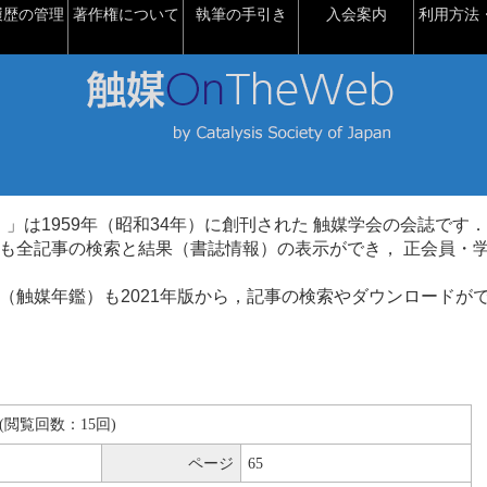
履歴の管理
著作権について
執筆の手引き
入会案内
利用方法・
talysis）」は1959年（昭和34年）に創刊された 触媒学会の会誌です．
も全記事の検索と結果（書誌情報）の表示ができ， 正会員・
（触媒年鑑）も2021年版から，記事の検索やダウンロードが
KB(閲覧回数：15回)
ページ
65