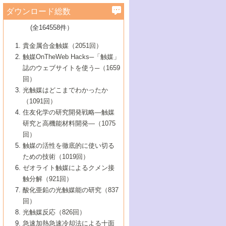
学）
7号 水素を利用する化成品合成の新潮流
6号 新しい固体酸触媒技術
5号 触媒を有効に使うための技術
ールホテル豊橋）
蔵技術の進歩
まで─
3号 メソポーラス物質の新展開
立大学）
3号 実用的ファインケミカル合成プロセス
ダウンロード総数
2号 第97回触媒討論会
1号 最近の触媒担体とその効果
▼46巻（2004年）
7号 ゼオライト合成における最近の進歩
6号 第106回触媒討論会
5号 CO
が関わる触媒・材料
B号 第111回触媒討論会（2013年・関西大
4号 錯体を利用したユニークな表面構造の
を実現する触媒
2
3号 リビング重合触媒の最近の展開
2号 第95回触媒討論会
(全164558件）
1号 部分酸化反応触媒の最前線
▼45巻（2003年）
学）
構築と機能
7号 有機分子触媒による精密有機合成
4号 バイオマス活用のための技術開発
6号 第104回触媒討論会
4号 今後の液体燃料を支える触媒技術
3号 化成品を合成するゼオライト触媒
2号 第93回触媒討論会
1号 なぜこの触媒が良いのか？
▼44巻（2002年）
貴金属合金触媒（2051回）
5号 若手会員による触媒研究の未来展望1：
8号 高機能化ポリオレフィンに向けた重合
5号 こんな物質，あんな物質―新たな触媒
7号 持続可能社会実現のための触媒および
5号 水素製造・貯蔵のための触媒技術の新
4号 水分解用光触媒材料
3号 特殊エネルギー場の触媒反応
触媒OnTheWeb Hacks─「触媒」
企業編
2号 第91回触媒討論会
触媒の最近の進展
1号 高次制御された触媒の化学
▼43巻（2001年）
の可能性―
触媒関連技術
しい展開
誌のウェブサイトを使う─（1659
5号 時間分解分光の進歩と応用
4号 生体内における金属の触媒作用
6号 第102回触媒討論会
3号 最近の自動車排ガス処理技術
2号 第89回触媒討論会
1号 グリーンケミストリーと触媒
▼42巻（2000年）
6号 第100回触媒討論会
8号 未来を拓く金属錯体
回）
6号 第98回触媒討論会
6号 第96回触媒討論会
5号 ファインケミカルズの展開に寄与する
7号 触媒・化学反応における計算化学の進
4号 触媒研究の現状と将来─第90回触媒討論
3号 触媒を利用した電気化学の新展開
2号 第87回触媒討論会特集号
1号 触媒反応工学の明日を拓く
▼41巻（1999年）
7号 『結晶の化学』を活かした触媒研究
光触媒はどこまでわかったか
7号 基礎化学品製造の触媒技術
触媒
歩
会Aから
7号 未来型金属錯体触媒開発への展望
4号 ナノ材料の調製と機能化
（1091回）
3号 生体触媒とバイオプロセス
2号 第85回触媒討論会
8号 イオン液体の応用
1号 孔、穴、あな?-特異な空間とその利用-
▼40巻（1998年）
8号 多機能型リアクター
6号 第94回触媒討論会
8号 若手研究者による触媒研究の未来展望
5号 基礎化学品製造の触媒技術
8号 超臨界流体を用いた化学プロセスの新
住友化学の研究開発戦略―触媒
5号 こんな触媒が欲しい
4号 水素製造・利用の触媒化学
3号 反応ダイナミクス
2号 第83回触媒討論会
1号 創立40周年記念・触媒化学この10年の
▼39巻（1997年）
2：大学・研究所編
展開
研究と高機能材料開発―（1075
7号 サブナノレベルでみた新しい表面現象
6号 第92回触媒討論会
6号 第90回触媒討論会
5号 触媒研究における新しい切り口：コン
進展と21世紀への提言/創立40周年記念・触
4号 超臨界流体の触媒反応への応用
3号 均一系触媒反応最前線
1号 均一系と不均一系触媒反応-その特徴と
回）
▼38巻（1996年）
8号 オレフィン重合触媒の新たな展
7号 基礎化学品製造の触媒技術
ビナトリアルケミストリー
媒学会この10年の歩みとこれから/創立40周
7号 触媒研究と学術雑誌/情報
5号 触媒のおもしろさをどのように伝える
接点
触媒の活性を徹底的に使い切る
4号 実用炭素材料の新展開
1号 触媒の構造と触媒作用/C1化学を中心と
▼37巻（1995年）
年記念・記録は語る
8号 資源の循環と触媒技術
6号 第88回触媒討論会特集号
か
ための技術（1019回）
8号 若い世代からみた触媒化学の現状と未
2号 第79回触媒討論会
5号 研究の方法論を考える
する21世紀への触媒
1号 ファインケミカルズと固体触媒
▼36巻（1994年）
2号 第81回触媒討論会
ゼオライト触媒によるクメン接
来
7号 企業における触媒研究のブレークスル
6号 第86回触媒討論会
3号 最新NO除去触媒の実用化研究
6号 第84回触媒討論会
2号 第77回触媒討論会
2号 第75回触媒討論会
触分解（921回）
1号 電気化学と触媒
▼35巻（1993年）
ー
3号 計算機触媒化学へのさそい
7号 水素化精製触媒の新しい展開
4号 新しい反応場を目指した触媒調製
7号 機能性金属材料と触媒
3号 オリンピックメダル:金・銀・銅はどん
酸化亜鉛の光触媒能の研究（837
3号 希土類を利用した触媒
2号 第73回触媒討論会
8号 この材料を触媒として使ってみません
4号 触媒劣化の制御と予測
1号 工業触媒開発マニュアル―探索から工
▼34巻（1992年）
8号 新しい反応性と機能性を目指した金属
な触媒作用を示すか
回）
5号 反応・分離技術の新しい展開
8号 触媒研究へのNMRの応用と展望
か？
業化まで
4号 触媒とリサイクル
3号 C4化学の展開
5号 最新の実用プロセスと触媒
クラスタ-化学
1号 インパクトを与えたこの研究
▼33巻（1991年）
光触媒反応（826回）
4号 触媒作用における機能の複合化
6号 第80回触媒討論会
2号 第71回触媒討論会
5号 エネルギー変換触媒
4号 《通常号》
6号 第82回触媒討論会
急速加熱急速冷却法による十面
2号 第69回触媒討論会
1号 触媒プロセス開発マニュアル―探索か
▼32巻（1990年）