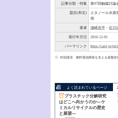
記事分類・特集
第97回触媒討論
題目(和文)
エタノール水蒸
用
著者
浦崎浩平
・
石川
発行年月日
2016-12-01
パーマリンク
https://catsj.jp/j
よく読まれているページ
プラスチック分解研究
はどこへ向かうのか―ケ
ミカルリサイクルの歴史
と展望―