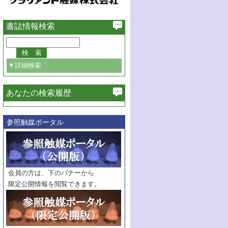
書誌情報検索
▼詳細検索
あなたの検索履歴
必ず含む
参照触媒ポータル
巻・号指定
巻
号
範囲指定
巻
号～
巻
会員の方は、下のバナーから
号
限定公開情報を閲覧できます。
触媒年鑑
年度
記事種別
マーク：
マークあり