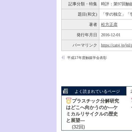
記事分類・特集
時評：第97回触
題目(和文)
「学の独立」「
著者
松方正彦
発行年月日
2016-12-01
パーマリンク
https://catsj.jp/j
平成17年度触媒学会表彰
よく読まれているページ
プラスチック分解研究
はどこへ向かうのか―ケ
ミカルリサイクルの歴史
と展望―
(32回)