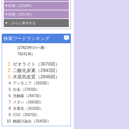
3号 CO
の排出削減および有効活用のた
タリゼーション
2
3号 特殊反応場を利用した触媒的分子変
る非貴金属触媒の研究動向
線を利用した触媒解析技術の最先端
1号 物質移動制御に着目した触媒プロセ
▼60巻（2018年）
4号 格子酸素・格子酸素欠陥を利用した
めの触媒技術
換反応
2号 機能化学品製造に資するクリーンな
ス開発
5号 ゼオライトの合成と応用における研
5号 単原子触媒
触媒反応
1号 固体酸触媒の最新の研究動向
▼59巻（2017年）
触媒的酸化反応
4号 若手による情報発信企画～とびたて
4号 多孔質材料を用いた触媒の新展開
究動向
2号 CO
フリー水素サプライチェーンに
2
6号 参照触媒委員会からのお知らせ
5号 生体触媒によるエネルギー変換反応
2号 二酸化炭素からの有用化学品合成
1号 いたるところに，触媒
▼…さらに表示する
若き触媒の研究者たち～（1）
3号 水処理のための触媒化学
5号 情報学的手法を用いた触媒開発
6号 ヘテロ接合界面
関わる触媒開発動向
B号 第133回触媒討論会（2023年）
6号 窒素とリンの循環のための触媒・機
3号 ナノ粒子・クラスター触媒の最前線
2号 機能性材料の局所構造解析のための
5号 若手による情報発信企画～とびたて
▼58巻（2016年）
4号 光触媒を用いた水分解の最新の研究
6号 カーボンニュートラルに向けた電解
B号 第135回触媒討論会（2025年）
3号 精密高分子合成に関する最近の研究
能性材料
最先端技術
検索ワードランキング
4号 60周年記念企画
若き触媒の研究者たち～（2）
動向
技術
1号 ユニークな構造の高分子を生み出す触
▼57巻（2015年）
動向
B号 第131回触媒討論会（2023年）
3号 無機分離膜材料の開発と触媒反応プ
5号 進化するゼオライト合成技術
6号 石油のノーブル・ユースを志向した
媒技術
(27823件/のべ数：
5号 次世代の触媒プロセスを支えるマイ
B号 第127回触媒討論会（2021年・オン
1号 水素キャリアにかかわる触媒技術の新
4号 バイオマス化成品製造のための触媒
▼56巻（2014年）
ロセスへの適用
触媒技術
7824136）
クロ波
6号 非貴金属系触媒における電気化学的
ライン開催(Zoom)のみ）
2号 リグニンからの化成品製造に向けた触
展開
技術
1号 特殊環境場を利用した材料合成
▼55巻（2013年）
4号 触媒研究における計算科学の利用
酸素還元反応
B号 第129回触媒討論会（2022年・京都
媒技術
6号 メタン転換技術の最新動向
ゼオライト（3070回）
2号 石油精製用触媒の最近の進展
5号 固体触媒による含窒素有機化合物変
2号 光触媒反応機構に関する最新の研究動
1号 高耐久性燃料電池システム用触媒にお
大学：オンライン・対面開催）
▼54巻（2012年）
5号 水素のふるまいを解き明かす最先端
B号 第121回触媒討論会（2018年・東京
3号 触媒研究の最先端～とびたて若き研究
二酸化炭素（2943回）
B号 第125回触媒討論会（2020年・工学
換の最前線
3号 固体酸化物形燃料電池（SOFC）におけ
向
ける新展開
研究
大学）
1号 規則性多孔体の利用技術における最近
▼53巻（2011年）
者たち～（1）
水蒸気改質（2846回）
院大学）
るアノード触媒上での燃料直接改質技術
6号 貴金属使用量低減に向けた自動車排
3号 固体高分子形燃料電池カソード触媒の
2号 リビングラジカル重合の最近の動向
6号 低級アルカンの有効利用のための触
の進歩
アンモニア（2820回）
4号 触媒研究の最先端～とびたて若き研究
1号 金属学から見る合金触媒の新展開
▼52巻（2010年）
ガス浄化触媒の開発
4号 コアシェル構造の制御による触媒機能
開発動向
媒技術
白金（2782回）
3号 天然ガスの化学工業的展開に関する触
2号 第109回触媒討論会
者たち～（2）
2号 第107回触媒討論会
の向上
1号 触媒の劣化対策と長寿命触媒開発
B号 第123回触媒討論会（2019年・大阪
▼51巻（2009年）
4号 人工光合成に向けた近年のアプローチ
光触媒（2667回）
媒技術
B号 第119回触媒討論会（2017年・首都
3号 貴金属低減技術の最新動向
5号 触媒研究の最先端～とびたて若き研究
市立大学）
3号 触媒のその場観察法の進歩（１）
5号 工業触媒およびその周辺技術の最近の
2号 第105回触媒討論会
1号 炭素材料－熱い注目を集める材料－
▼50巻（2008年）
メタン（2663回）
大学東京）
5号 未利用熱エネルギーの有効活用に貢献
4号 貴金属触媒の精密構造制御とその活用
者たち～（3）
4号 貴金属代替技術の最新動向
進歩
水素化（2616回）
4号 触媒のその場観察法の進歩（２）
3号 ナノ構造が拓く新機能
する触媒技術
2号 第103回触媒討論会
1号 触媒化学と学会のこの10年，半世紀，
▼49巻（2007年）
5号 バイオマス化成品製造のための固体触
6号 イオニクス材料と燃料電池・電解合成
5号 光触媒による物質変換反応の新展開
CO2（2567回）
6号 ナノシート
5号 不活性結合の触媒的活性化による有機
そして未来
4号 活性サイトおよびその環境の精密な設
6号 ポリオキソメタレート
3号 環境浄化用光触媒の現状と課題
媒の開発
1号 含フッ素化合物の合成と触媒
▼48巻（2006年）
の最新の研究動向
触媒討論会（2545回）
6号 グラフェン
合成
B号 第115回触媒討論会（2015年・成蹊大
計による触媒の高機能化
2号 第101回触媒討論会
B号 第113回触媒討論会（2014年・ロワジ
4号 水素社会の実現に向けた水素製造・貯
6号 ナノ空間─吸着状態解析から新機能開拓
2号 第99回触媒討論会
B号 第117回触媒討論会（2016年・大阪府
1号 固体酸触媒の最近の進歩
▼47巻（2005年）