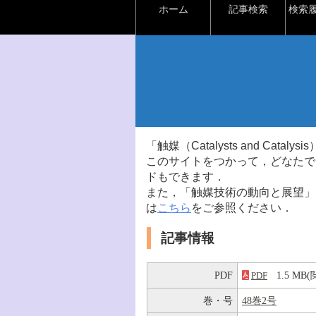
ホーム
記事検索
検索
「触媒（Catalysts and Ca
このサイトをつかって，どなたで
ドもできます．
また，「触媒技術の動向と展望」
は
こちら
をご参照ください．
記事情報
PDF
1.5 M
PDF
巻・号
48巻2号