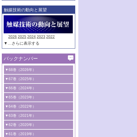
触媒技術の動向と展望
2026
2025
2024
2023
2022
▼…さらに表示する
バックナンバー
▼68巻（2026年）
1号 過酸化水素合成に関する研究動向
▼67巻（2025年）
2号 コンピューター技術により加速する
1号 CO
水素化によるグリーン燃料/グリ
▼66巻（2024年）
2
触媒開発
ーンケミカル製造
1号 低次元ナノ構造を有する触媒材料
▼65巻（2023年）
3号 有機分子変換やCO
資源化のための
2
2号 水素製造のための水分解技術に関す
2号 規制反応場を活用した固体触媒研究
1号 炭素が関わる触媒機能
▼64巻（2022年）
光触媒に関する最近の研究
る最近の研究
の新展開
2号 プラスチックケミカルリサイクルの
1号 合成ガス製造とCOを用いるケミカル
▼63巻（2021年）
B号 第137回触媒討論会（2026年）
3号 オレフィン系樹脂の精密合成に関す
3号 未踏分子変換を目指した酸化触媒プ
ための触媒技術
ズ合成の最新動向
1号 金触媒の新展開
▼62巻（2020年）
る最新技術
ロセスの最前線
3号 非酸化物系金属化合物を基盤とした
2号 化学品合成のための合金触媒開発
2号 ペロブスカイト
1号 触媒設計を拓く欠陥構造のキャラク
▼61巻（2019年）
4号 アルコール類の効率的変換を実現す
4号 シンクロトロン放射光および中性子
触媒材料の開発