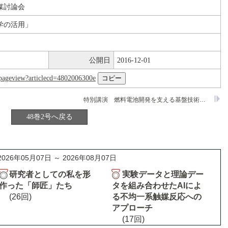
媒討論会
学の活用」
公開日
2016-12-01
nl/pageview?articlecd=4802006300e
特別講演 燃料電池開発を支える基盤技術－特にDMFCを中心とした携帯機器用小型電源について－
48巻2号へ戻る
2026年05月07日 ～ 2026年08月07日
研究者としての私を形
実験データと理論デー
作った「師匠」たち
タを組み合わせたAIによ
(26回)
る不均一系触媒反応への
アプローチ
(17回)