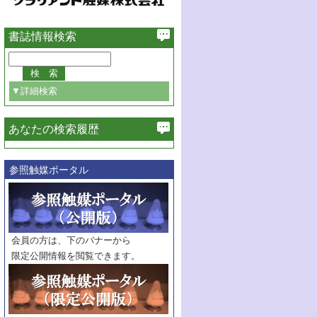
書誌情報検索
▼詳細検索
あなたの検索履歴
必ず含む
参照触媒ポータル
巻・号指定
巻
号
範囲指定
巻
号～
巻
会員の方は、下のバナーから
号
限定公開情報を閲覧できます。
触媒年鑑
年度
記事種別
マーク：
マークあり