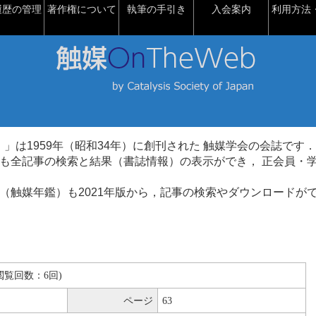
履歴の管理
著作権について
執筆の手引き
入会案内
利用方法・
talysis）」は1959年（昭和34年）に創刊された 触媒学会の会誌です．
も全記事の検索と結果（書誌情報）の表示ができ， 正会員・
（触媒年鑑）も2021年版から，記事の検索やダウンロードが
B(閲覧回数：6回)
ページ
63