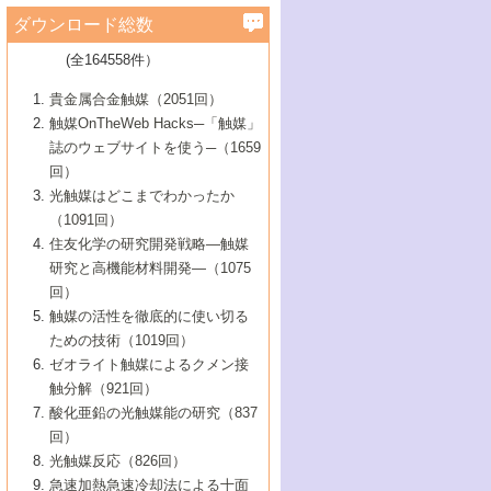
学）
7号 水素を利用する化成品合成の新潮流
6号 新しい固体酸触媒技術
5号 触媒を有効に使うための技術
ールホテル豊橋）
蔵技術の進歩
まで─
3号 メソポーラス物質の新展開
立大学）
3号 実用的ファインケミカル合成プロセス
ダウンロード総数
2号 第97回触媒討論会
1号 最近の触媒担体とその効果
▼46巻（2004年）
7号 ゼオライト合成における最近の進歩
6号 第106回触媒討論会
5号 CO
が関わる触媒・材料
B号 第111回触媒討論会（2013年・関西大
4号 錯体を利用したユニークな表面構造の
を実現する触媒
2
3号 リビング重合触媒の最近の展開
2号 第95回触媒討論会
(全164558件）
1号 部分酸化反応触媒の最前線
▼45巻（2003年）
学）
構築と機能
7号 有機分子触媒による精密有機合成
4号 バイオマス活用のための技術開発
6号 第104回触媒討論会
4号 今後の液体燃料を支える触媒技術
3号 化成品を合成するゼオライト触媒
2号 第93回触媒討論会
1号 なぜこの触媒が良いのか？
▼44巻（2002年）
貴金属合金触媒（2051回）
5号 若手会員による触媒研究の未来展望1：
8号 高機能化ポリオレフィンに向けた重合
5号 こんな物質，あんな物質―新たな触媒
7号 持続可能社会実現のための触媒および
5号 水素製造・貯蔵のための触媒技術の新
4号 水分解用光触媒材料
3号 特殊エネルギー場の触媒反応
触媒OnTheWeb Hacks─「触媒」
企業編
2号 第91回触媒討論会
触媒の最近の進展
1号 高次制御された触媒の化学
▼43巻（2001年）
の可能性―
触媒関連技術
しい展開
誌のウェブサイトを使う─（1659
5号 時間分解分光の進歩と応用
4号 生体内における金属の触媒作用
6号 第102回触媒討論会
3号 最近の自動車排ガス処理技術
2号 第89回触媒討論会
1号 グリーンケミストリーと触媒
▼42巻（2000年）
6号 第100回触媒討論会
8号 未来を拓く金属錯体
回）
6号 第98回触媒討論会
6号 第96回触媒討論会
5号 ファインケミカルズの展開に寄与する
7号 触媒・化学反応における計算化学の進
4号 触媒研究の現状と将来─第90回触媒討論
3号 触媒を利用した電気化学の新展開
2号 第87回触媒討論会特集号
1号 触媒反応工学の明日を拓く
▼41巻（1999年）
7号 『結晶の化学』を活かした触媒研究
光触媒はどこまでわかったか
7号 基礎化学品製造の触媒技術
触媒
歩
会Aから
7号 未来型金属錯体触媒開発への展望
4号 ナノ材料の調製と機能化
（1091回）
3号 生体触媒とバイオプロセス
2号 第85回触媒討論会
8号 イオン液体の応用
1号 孔、穴、あな?-特異な空間とその利用-
▼40巻（1998年）
8号 多機能型リアクター
6号 第94回触媒討論会
8号 若手研究者による触媒研究の未来展望
5号 基礎化学品製造の触媒技術
8号 超臨界流体を用いた化学プロセスの新
住友化学の研究開発戦略―触媒
5号 こんな触媒が欲しい
4号 水素製造・利用の触媒化学
3号 反応ダイナミクス
2号 第83回触媒討論会
1号 創立40周年記念・触媒化学この10年の
▼39巻（1997年）
2：大学・研究所編
展開
研究と高機能材料開発―（1075
7号 サブナノレベルでみた新しい表面現象
6号 第92回触媒討論会
6号 第90回触媒討論会
5号 触媒研究における新しい切り口：コン
進展と21世紀への提言/創立40周年記念・触
4号 超臨界流体の触媒反応への応用
3号 均一系触媒反応最前線
1号 均一系と不均一系触媒反応-その特徴と
回）
▼38巻（1996年）
8号 オレフィン重合触媒の新たな展
7号 基礎化学品製造の触媒技術
ビナトリアルケミストリー
媒学会この10年の歩みとこれから/創立40周
7号 触媒研究と学術雑誌/情報
5号 触媒のおもしろさをどのように伝える
接点
触媒の活性を徹底的に使い切る
4号 実用炭素材料の新展開
1号 触媒の構造と触媒作用/C1化学を中心と
▼37巻（1995年）
年記念・記録は語る
8号 資源の循環と触媒技術
6号 第88回触媒討論会特集号
か
ための技術（1019回）
8号 若い世代からみた触媒化学の現状と未
2号 第79回触媒討論会
5号 研究の方法論を考える
する21世紀への触媒
1号 ファインケミカルズと固体触媒
▼36巻（1994年）
2号 第81回触媒討論会
ゼオライト触媒によるクメン接
来
7号 企業における触媒研究のブレークスル
6号 第86回触媒討論会
3号 最新NO除去触媒の実用化研究
6号 第84回触媒討論会
2号 第77回触媒討論会
2号 第75回触媒討論会
触分解（921回）
1号 電気化学と触媒
▼35巻（1993年）
ー
3号 計算機触媒化学へのさそい
7号 水素化精製触媒の新しい展開
4号 新しい反応場を目指した触媒調製
7号 機能性金属材料と触媒
3号 オリンピックメダル:金・銀・銅はどん
酸化亜鉛の光触媒能の研究（837
3号 希土類を利用した触媒
2号 第73回触媒討論会
8号 この材料を触媒として使ってみません
4号 触媒劣化の制御と予測
1号 工業触媒開発マニュアル―探索から工
▼34巻（1992年）
8号 新しい反応性と機能性を目指した金属
な触媒作用を示すか
回）
5号 反応・分離技術の新しい展開
8号 触媒研究へのNMRの応用と展望
か？
業化まで
4号 触媒とリサイクル
3号 C4化学の展開
5号 最新の実用プロセスと触媒
クラスタ-化学
1号 インパクトを与えたこの研究
▼33巻（1991年）
光触媒反応（826回）
4号 触媒作用における機能の複合化
6号 第80回触媒討論会
2号 第71回触媒討論会
5号 エネルギー変換触媒
4号 《通常号》
6号 第82回触媒討論会
急速加熱急速冷却法による十面
2号 第69回触媒討論会
1号 触媒プロセス開発マニュアル―探索か
▼32巻（1990年）