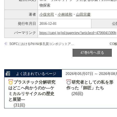
物探索
著者
小俣光司
・
小林靖和
・
山田宗慶
発行年月日
2016-12-01
公
パーマリンク
https://catsj.jp/jnl/pageview?articlecd=4706041500h
SOFCにおけるPd-Ni/多孔質コンポジットアノード上での乾燥メタンの直接酸化
CO
47巻6号へ戻る
よく読まれているページ
2026年05月07日 ～ 2026年08
プラスチック分解研究
研究者としての私を形
はどこへ向かうのか―ケ
作った「師匠」たち
ミカルリサイクルの歴史
(26回)
と展望―
(31回)