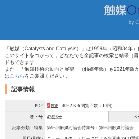
「触媒（Catalysts and Catalysis）」は1959年（昭
このサイトをつかって，どなたでも全記事の検索と結果（書
ドもできます．
また，「触媒技術の動向と展望」（触媒年鑑）も2021年
は
こちら
をご参照ください．
記事情報
PDF
409.2 KB(閲覧回数：10回)
PDF
巻・号
47巻6号
ペ
記事分類・特集
第96回触媒討論会特集号：第96回触媒討論会
題目(和文)
ニューラルネットワークによる水素中のCO選