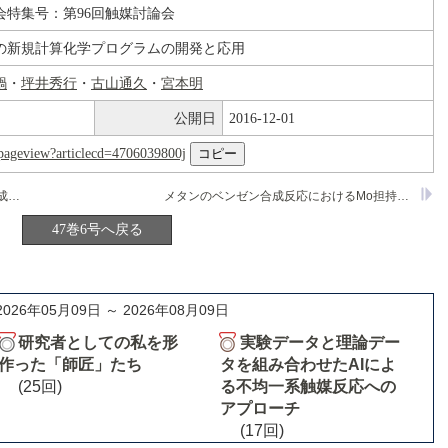
会特集号：第96回触媒討論会
の新規計算化学プログラムの開発と応用
鍋
・
坪井秀行
・
古山通久
・
宮本明
公開日
2016-12-01
nl/pageview?articlecd=4706039800j
窒素ドープ型薄片状酸化チタンの低温合成と可視光照射下での光触媒能
メタンのベンゼン合成反応におけるMo担持ゼオライト触媒のシラン修飾効果と貴金属添加効果の研究
47巻6号へ戻る
2026年05月09日 ～ 2026年08月09日
研究者としての私を形
実験データと理論デー
作った「師匠」たち
タを組み合わせたAIによ
(25回)
る不均一系触媒反応への
アプローチ
(17回)