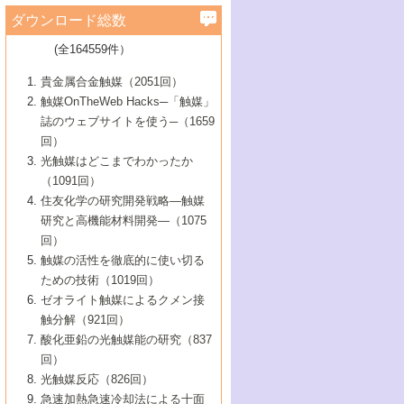
学）
7号 水素を利用する化成品合成の新潮流
6号 新しい固体酸触媒技術
5号 触媒を有効に使うための技術
ールホテル豊橋）
蔵技術の進歩
まで─
3号 メソポーラス物質の新展開
立大学）
3号 実用的ファインケミカル合成プロセス
ダウンロード総数
2号 第97回触媒討論会
1号 最近の触媒担体とその効果
▼46巻（2004年）
7号 ゼオライト合成における最近の進歩
6号 第106回触媒討論会
5号 CO
が関わる触媒・材料
B号 第111回触媒討論会（2013年・関西大
4号 錯体を利用したユニークな表面構造の
を実現する触媒
2
3号 リビング重合触媒の最近の展開
2号 第95回触媒討論会
(全164559件）
1号 部分酸化反応触媒の最前線
▼45巻（2003年）
学）
構築と機能
7号 有機分子触媒による精密有機合成
4号 バイオマス活用のための技術開発
6号 第104回触媒討論会
4号 今後の液体燃料を支える触媒技術
3号 化成品を合成するゼオライト触媒
2号 第93回触媒討論会
1号 なぜこの触媒が良いのか？
▼44巻（2002年）
貴金属合金触媒（2051回）
5号 若手会員による触媒研究の未来展望1：
8号 高機能化ポリオレフィンに向けた重合
5号 こんな物質，あんな物質―新たな触媒
7号 持続可能社会実現のための触媒および
5号 水素製造・貯蔵のための触媒技術の新
4号 水分解用光触媒材料
3号 特殊エネルギー場の触媒反応
触媒OnTheWeb Hacks─「触媒」
企業編
2号 第91回触媒討論会
触媒の最近の進展
1号 高次制御された触媒の化学
▼43巻（2001年）
の可能性―
触媒関連技術
しい展開
誌のウェブサイトを使う─（1659
5号 時間分解分光の進歩と応用
4号 生体内における金属の触媒作用
6号 第102回触媒討論会
3号 最近の自動車排ガス処理技術
2号 第89回触媒討論会
1号 グリーンケミストリーと触媒
▼42巻（2000年）
6号 第100回触媒討論会
8号 未来を拓く金属錯体
回）
6号 第98回触媒討論会
6号 第96回触媒討論会
5号 ファインケミカルズの展開に寄与する
7号 触媒・化学反応における計算化学の進
4号 触媒研究の現状と将来─第90回触媒討論
3号 触媒を利用した電気化学の新展開
2号 第87回触媒討論会特集号
1号 触媒反応工学の明日を拓く
▼41巻（1999年）
7号 『結晶の化学』を活かした触媒研究
光触媒はどこまでわかったか
7号 基礎化学品製造の触媒技術
触媒
歩
会Aから
7号 未来型金属錯体触媒開発への展望
4号 ナノ材料の調製と機能化
（1091回）
3号 生体触媒とバイオプロセス
2号 第85回触媒討論会
8号 イオン液体の応用
1号 孔、穴、あな?-特異な空間とその利用-
▼40巻（1998年）
8号 多機能型リアクター
6号 第94回触媒討論会
8号 若手研究者による触媒研究の未来展望
5号 基礎化学品製造の触媒技術
8号 超臨界流体を用いた化学プロセスの新
住友化学の研究開発戦略―触媒
5号 こんな触媒が欲しい
4号 水素製造・利用の触媒化学
3号 反応ダイナミクス
2号 第83回触媒討論会
1号 創立40周年記念・触媒化学この10年の
▼39巻（1997年）
2：大学・研究所編
展開
研究と高機能材料開発―（1075
7号 サブナノレベルでみた新しい表面現象
6号 第92回触媒討論会
6号 第90回触媒討論会
5号 触媒研究における新しい切り口：コン
進展と21世紀への提言/創立40周年記念・触
4号 超臨界流体の触媒反応への応用
3号 均一系触媒反応最前線
1号 均一系と不均一系触媒反応-その特徴と
回）
▼38巻（1996年）
8号 オレフィン重合触媒の新たな展
7号 基礎化学品製造の触媒技術
ビナトリアルケミストリー
媒学会この10年の歩みとこれから/創立40周
7号 触媒研究と学術雑誌/情報
5号 触媒のおもしろさをどのように伝える
接点
触媒の活性を徹底的に使い切る
4号 実用炭素材料の新展開
1号 触媒の構造と触媒作用/C1化学を中心と
▼37巻（1995年）
年記念・記録は語る
8号 資源の循環と触媒技術
6号 第88回触媒討論会特集号
か
ための技術（1019回）
8号 若い世代からみた触媒化学の現状と未
2号 第79回触媒討論会
5号 研究の方法論を考える
する21世紀への触媒
1号 ファインケミカルズと固体触媒
▼36巻（1994年）
2号 第81回触媒討論会
ゼオライト触媒によるクメン接
来
7号 企業における触媒研究のブレークスル
6号 第86回触媒討論会
3号 最新NO除去触媒の実用化研究
6号 第84回触媒討論会
2号 第77回触媒討論会
2号 第75回触媒討論会
触分解（921回）
1号 電気化学と触媒
▼35巻（1993年）
ー
3号 計算機触媒化学へのさそい
7号 水素化精製触媒の新しい展開
4号 新しい反応場を目指した触媒調製
7号 機能性金属材料と触媒
3号 オリンピックメダル:金・銀・銅はどん
酸化亜鉛の光触媒能の研究（837
3号 希土類を利用した触媒
2号 第73回触媒討論会
8号 この材料を触媒として使ってみません
4号 触媒劣化の制御と予測
1号 工業触媒開発マニュアル―探索から工
▼34巻（1992年）
8号 新しい反応性と機能性を目指した金属
な触媒作用を示すか
回）
5号 反応・分離技術の新しい展開
8号 触媒研究へのNMRの応用と展望
か？
業化まで
4号 触媒とリサイクル
3号 C4化学の展開
5号 最新の実用プロセスと触媒
クラスタ-化学
1号 インパクトを与えたこの研究
▼33巻（1991年）
光触媒反応（826回）
4号 触媒作用における機能の複合化
6号 第80回触媒討論会
2号 第71回触媒討論会
5号 エネルギー変換触媒
4号 《通常号》
6号 第82回触媒討論会
急速加熱急速冷却法による十面
2号 第69回触媒討論会
1号 触媒プロセス開発マニュアル―探索か
▼32巻（1990年）