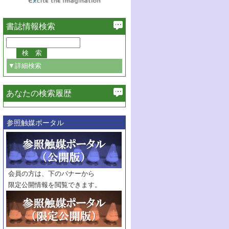
書誌情報検索
▼詳細検索
あなたの検索履歴
必ず含む
参照触媒ポータル
巻・号指定
巻
号
範囲指定
巻
号～
巻
会員の方は、下のバナーから
号
限定公開情報を閲覧できます。
触媒年鑑
年度
記事種別
マーク：
マークあり