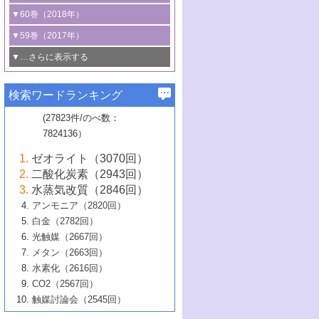
3号 CO
の排出削減および有効活用のた
タリゼーション
2
3号 特殊反応場を利用した触媒的分子変
る非貴金属触媒の研究動向
線を利用した触媒解析技術の最先端
1号 物質移動制御に着目した触媒プロセ
▼60巻（2018年）
4号 格子酸素・格子酸素欠陥を利用した
めの触媒技術
換反応
2号 機能化学品製造に資するクリーンな
ス開発
5号 ゼオライトの合成と応用における研
5号 単原子触媒
触媒反応
1号 固体酸触媒の最新の研究動向
▼59巻（2017年）
触媒的酸化反応
4号 若手による情報発信企画～とびたて
4号 多孔質材料を用いた触媒の新展開
究動向
2号 CO
フリー水素サプライチェーンに
2
6号 参照触媒委員会からのお知らせ
5号 生体触媒によるエネルギー変換反応
2号 二酸化炭素からの有用化学品合成
1号 いたるところに，触媒
▼…さらに表示する
若き触媒の研究者たち～（1）
3号 水処理のための触媒化学
5号 情報学的手法を用いた触媒開発
6号 ヘテロ接合界面
関わる触媒開発動向
B号 第133回触媒討論会（2023年）
6号 窒素とリンの循環のための触媒・機
3号 ナノ粒子・クラスター触媒の最前線
2号 機能性材料の局所構造解析のための
5号 若手による情報発信企画～とびたて
▼58巻（2016年）
4号 光触媒を用いた水分解の最新の研究
6号 カーボンニュートラルに向けた電解
B号 第135回触媒討論会（2025年）
3号 精密高分子合成に関する最近の研究
能性材料
最先端技術
検索ワードランキング
4号 60周年記念企画
若き触媒の研究者たち～（2）
動向
技術
1号 ユニークな構造の高分子を生み出す触
▼57巻（2015年）
動向
B号 第131回触媒討論会（2023年）
3号 無機分離膜材料の開発と触媒反応プ
5号 進化するゼオライト合成技術
6号 石油のノーブル・ユースを志向した
媒技術
(27823件/のべ数：
5号 次世代の触媒プロセスを支えるマイ
B号 第127回触媒討論会（2021年・オン
1号 水素キャリアにかかわる触媒技術の新
4号 バイオマス化成品製造のための触媒
▼56巻（2014年）
ロセスへの適用
触媒技術
7824136）
クロ波
6号 非貴金属系触媒における電気化学的
ライン開催(Zoom)のみ）
2号 リグニンからの化成品製造に向けた触
展開
技術
1号 特殊環境場を利用した材料合成
▼55巻（2013年）
4号 触媒研究における計算科学の利用
酸素還元反応
B号 第129回触媒討論会（2022年・京都
媒技術
6号 メタン転換技術の最新動向
ゼオライト（3070回）
2号 石油精製用触媒の最近の進展
5号 固体触媒による含窒素有機化合物変
2号 光触媒反応機構に関する最新の研究動
1号 高耐久性燃料電池システム用触媒にお
大学：オンライン・対面開催）
▼54巻（2012年）
5号 水素のふるまいを解き明かす最先端
B号 第121回触媒討論会（2018年・東京
3号 触媒研究の最先端～とびたて若き研究
二酸化炭素（2943回）
B号 第125回触媒討論会（2020年・工学
換の最前線
3号 固体酸化物形燃料電池（SOFC）におけ
向
ける新展開
研究
大学）
1号 規則性多孔体の利用技術における最近
▼53巻（2011年）
者たち～（1）
水蒸気改質（2846回）
院大学）
るアノード触媒上での燃料直接改質技術
6号 貴金属使用量低減に向けた自動車排
3号 固体高分子形燃料電池カソード触媒の
2号 リビングラジカル重合の最近の動向
6号 低級アルカンの有効利用のための触
の進歩
アンモニア（2820回）
4号 触媒研究の最先端～とびたて若き研究
1号 金属学から見る合金触媒の新展開
▼52巻（2010年）
ガス浄化触媒の開発
4号 コアシェル構造の制御による触媒機能
開発動向
媒技術
白金（2782回）
3号 天然ガスの化学工業的展開に関する触
2号 第109回触媒討論会
者たち～（2）
2号 第107回触媒討論会
の向上
1号 触媒の劣化対策と長寿命触媒開発
B号 第123回触媒討論会（2019年・大阪
▼51巻（2009年）
4号 人工光合成に向けた近年のアプローチ
光触媒（2667回）
媒技術
B号 第119回触媒討論会（2017年・首都
3号 貴金属低減技術の最新動向
5号 触媒研究の最先端～とびたて若き研究
市立大学）
3号 触媒のその場観察法の進歩（１）
5号 工業触媒およびその周辺技術の最近の
2号 第105回触媒討論会
1号 炭素材料－熱い注目を集める材料－
▼50巻（2008年）
メタン（2663回）
大学東京）
5号 未利用熱エネルギーの有効活用に貢献
4号 貴金属触媒の精密構造制御とその活用
者たち～（3）
4号 貴金属代替技術の最新動向
進歩
水素化（2616回）
4号 触媒のその場観察法の進歩（２）
3号 ナノ構造が拓く新機能
する触媒技術
2号 第103回触媒討論会
1号 触媒化学と学会のこの10年，半世紀，
▼49巻（2007年）
5号 バイオマス化成品製造のための固体触
6号 イオニクス材料と燃料電池・電解合成
5号 光触媒による物質変換反応の新展開
CO2（2567回）
6号 ナノシート
5号 不活性結合の触媒的活性化による有機
そして未来
4号 活性サイトおよびその環境の精密な設
6号 ポリオキソメタレート
3号 環境浄化用光触媒の現状と課題
媒の開発
1号 含フッ素化合物の合成と触媒
▼48巻（2006年）
の最新の研究動向
触媒討論会（2545回）
6号 グラフェン
合成
B号 第115回触媒討論会（2015年・成蹊大
計による触媒の高機能化
2号 第101回触媒討論会
B号 第113回触媒討論会（2014年・ロワジ
4号 水素社会の実現に向けた水素製造・貯
6号 ナノ空間─吸着状態解析から新機能開拓
2号 第99回触媒討論会
B号 第117回触媒討論会（2016年・大阪府
1号 固体酸触媒の最近の進歩
▼47巻（2005年）