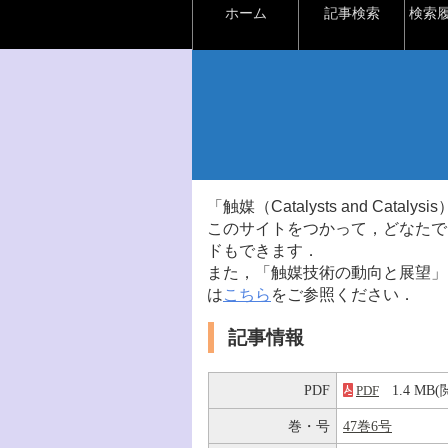
ホーム
記事検索
検索
「触媒（Catalysts and Ca
このサイトをつかって，どなたで
ドもできます．
また，「触媒技術の動向と展望」
は
こちら
をご参照ください．
記事情報
PDF
1.4 M
PDF
巻・号
47巻6号