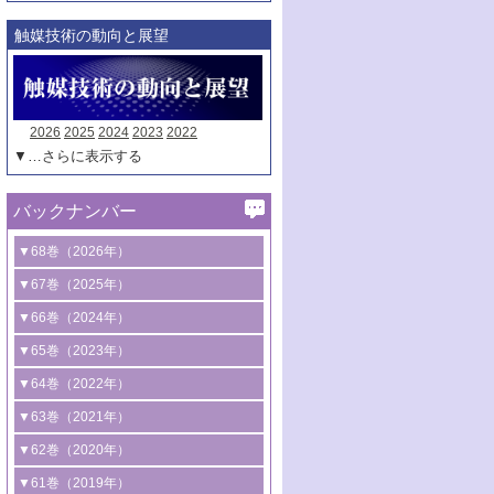
触媒技術の動向と展望
2026
2025
2024
2023
2022
▼…さらに表示する
バックナンバー
▼68巻（2026年）
1号 過酸化水素合成に関する研究動向
▼67巻（2025年）
2号 コンピューター技術により加速する
1号 CO
水素化によるグリーン燃料/グリ
▼66巻（2024年）
2
触媒開発
ーンケミカル製造
1号 低次元ナノ構造を有する触媒材料
▼65巻（2023年）
3号 有機分子変換やCO
資源化のための
2
2号 水素製造のための水分解技術に関す
2号 規制反応場を活用した固体触媒研究
1号 炭素が関わる触媒機能
▼64巻（2022年）
光触媒に関する最近の研究
る最近の研究
の新展開
2号 プラスチックケミカルリサイクルの
1号 合成ガス製造とCOを用いるケミカル
▼63巻（2021年）
B号 第137回触媒討論会（2026年）
3号 オレフィン系樹脂の精密合成に関す
3号 未踏分子変換を目指した酸化触媒プ
ための触媒技術
ズ合成の最新動向
1号 金触媒の新展開
▼62巻（2020年）
る最新技術
ロセスの最前線
3号 非酸化物系金属化合物を基盤とした
2号 化学品合成のための合金触媒開発
2号 ペロブスカイト
1号 触媒設計を拓く欠陥構造のキャラク
▼61巻（2019年）
4号 アルコール類の効率的変換を実現す
4号 シンクロトロン放射光および中性子
触媒材料の開発