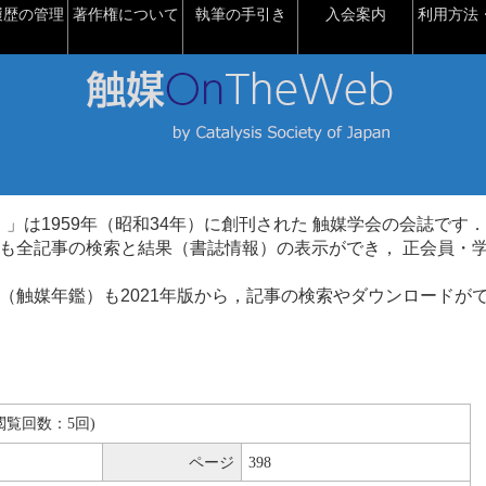
履歴の管理
著作権について
執筆の手引き
入会案内
利用方法・
talysis）」は1959年（昭和34年）に創刊された 触媒学会の会誌です．
も全記事の検索と結果（書誌情報）の表示ができ， 正会員・
（触媒年鑑）も2021年版から，記事の検索やダウンロードが
B(閲覧回数：5回)
ページ
398