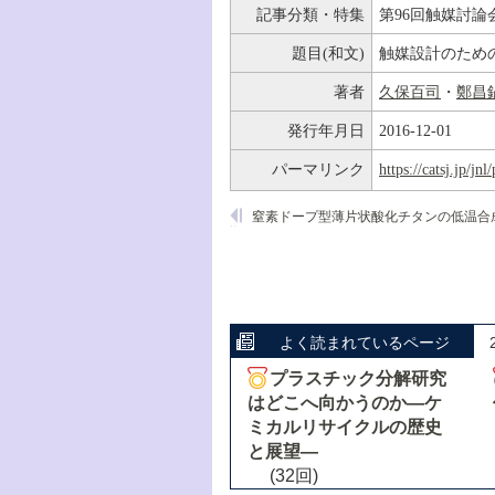
記事分類・特集
第96回触媒討論
題目(和文)
触媒設計のため
著者
久保百司
・
鄭昌
発行年月日
2016-12-01
パーマリンク
https://catsj.jp/j
よく読まれているページ
プラスチック分解研究
はどこへ向かうのか―ケ
ミカルリサイクルの歴史
と展望―
(32回)