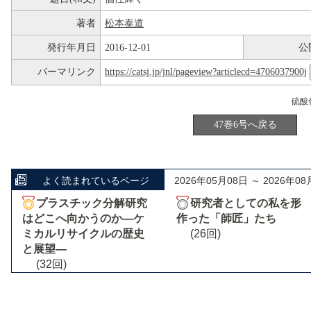
著者
松本泰道
発行年月日
2016-12-01
公
パーマリンク
https://catsj.jp/jnl/pageview?articlecd=4706037900j
47巻6号へ戻る
よく読まれているページ
2026年05月08日 ～ 2026年08
プラスチック分解研究
研究者としての私を形
はどこへ向かうのか―ケ
作った「師匠」たち
ミカルリサイクルの歴史
(26回)
と展望―
(32回)