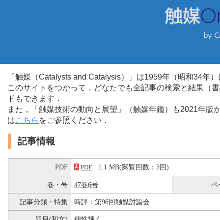
「触媒（Catalysts and Catalysis）」は1959年（昭
このサイトをつかって，どなたでも全記事の検索と結果（書
ドもできます．
また，「触媒技術の動向と展望」（触媒年鑑）も2021年
は
こちら
をご参照ください．
記事情報
PDF
1.1 MB(閲覧回数：3回)
PDF
巻・号
47巻6号
ペ
記事分類・特集
時評：第96回触媒討論会
題目(和文)
個性輝く