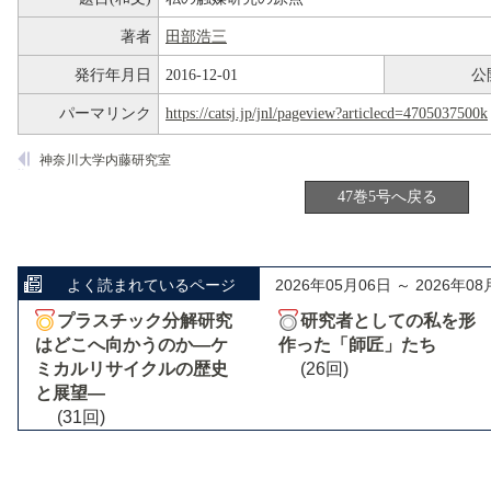
著者
田部浩三
発行年月日
2016-12-01
公
パーマリンク
https://catsj.jp/jnl/pageview?articlecd=4705037500k
神奈川大学内藤研究室
47巻5号へ戻る
よく読まれているページ
2026年05月06日 ～ 2026年08
プラスチック分解研究
研究者としての私を形
はどこへ向かうのか―ケ
作った「師匠」たち
ミカルリサイクルの歴史
(26回)
と展望―
(31回)