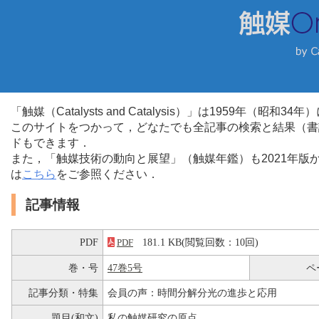
「触媒（Catalysts and Catalysis）」は1959年（昭
このサイトをつかって，どなたでも全記事の検索と結果（書
ドもできます．
また，「触媒技術の動向と展望」（触媒年鑑）も2021年
は
こちら
をご参照ください．
記事情報
PDF
181.1 KB(閲覧回数：10回)
PDF
巻・号
47巻5号
ペ
記事分類・特集
会員の声：時間分解分光の進歩と応用
題目(和文)
私の触媒研究の原点