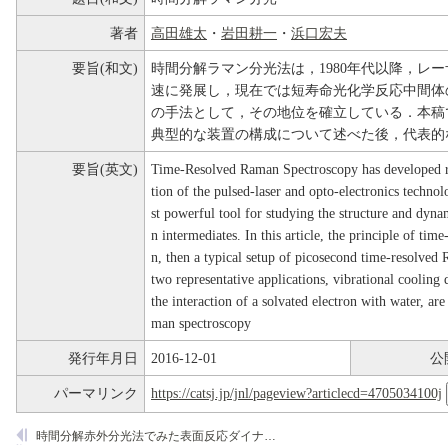
著者
高田雄太
・
岩田耕一
・
浜口宏夫
要旨(和文)
時間分解ラマン分光法は，1980年代以降，レ
速に発展し，現在では短寿命光化学反応中間体
の手法として，その地位を確立している．本稿
典型的な装置の構成について述べた後，代表的
要旨(英文)
Time-Resolved Raman Spectroscopy has developed ra
tion of the pulsed-laser and opto-electronics technol
st powerful tool for studying the structure and dyna
n intermediates. In this article, the principle of tim
n, then a typical setup of picosecond time-resolved
two representative applications, vibrational coolin
the interaction of a solvated electron with water, a
man spectroscopy
発行年月日
2016-12-01
公
パーマリンク
https://catsj.jp/jnl/pageview?articlecd=4705034100j
時間分解赤外分光法でみた表面反応ダイナミクス