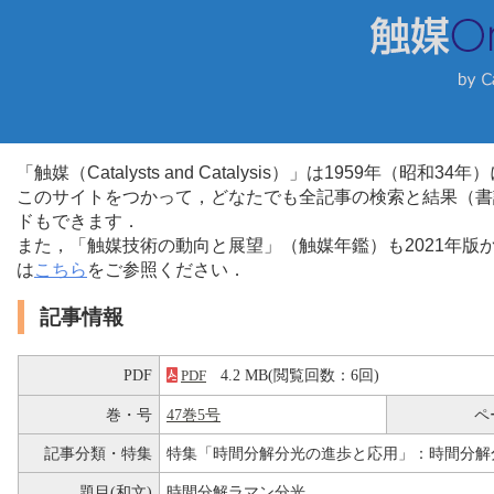
「触媒（Catalysts and Catalysis）」は1959年（昭
このサイトをつかって，どなたでも全記事の検索と結果（書
ドもできます．
また，「触媒技術の動向と展望」（触媒年鑑）も2021年
は
こちら
をご参照ください．
記事情報
PDF
4.2 MB(閲覧回数：6回)
PDF
巻・号
47巻5号
ペ
記事分類・特集
特集「時間分解分光の進歩と応用」：時間分解
題目(和文)
時間分解ラマン分光