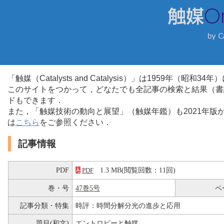
「触媒（Catalysts and Catalysis）」は1959年（昭
このサイトをつかって，どなたでも全記事の検索と結果（書
ドもできます．
また，「触媒技術の動向と展望」（触媒年鑑）も2021年
は
こちら
をご参照ください．
記事情報
PDF
1.3 MB(閲覧回数：11回)
PDF
巻・号
47巻5号
ペ
記事分類・特集
時評：時間分解分光の進歩と応用
題目(和文)
エントロピーと触媒