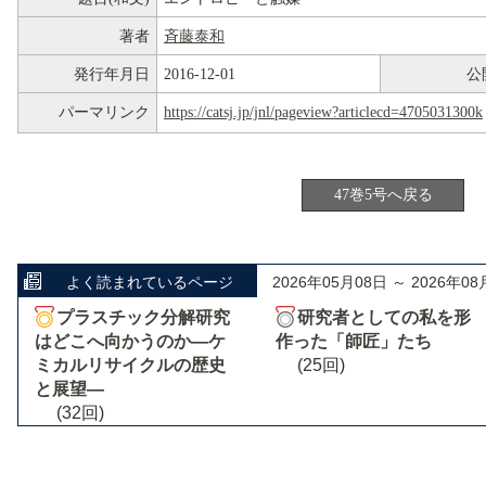
著者
斉藤泰和
発行年月日
2016-12-01
公
パーマリンク
https://catsj.jp/jnl/pageview?articlecd=4705031300k
47巻5号へ戻る
よく読まれているページ
2026年05月08日 ～ 2026年08
プラスチック分解研究
研究者としての私を形
はどこへ向かうのか―ケ
作った「師匠」たち
ミカルリサイクルの歴史
(25回)
と展望―
(32回)