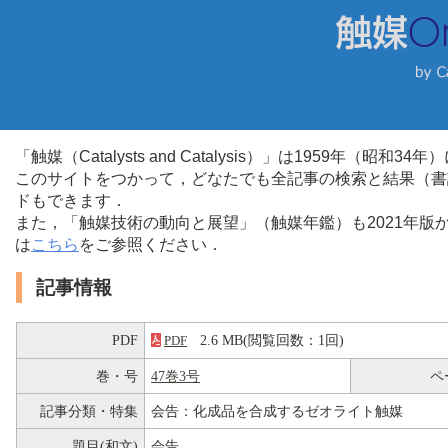
「触媒（Catalysts and Catalysis）」は1959年（昭
このサイトをつかって，どなたでも全記事の検索と結果（書
ドもできます．
また，「触媒技術の動向と展望」（触媒年鑑）も2021年
は
こちら
をご参照ください．
記事情報
PDF
2.6 MB(閲覧回数：1回)
PDF
巻・号
47巻3号
ペ
記事分類・特集
会告：化成品を合成するゼオライト触媒
題目(和文)
会告