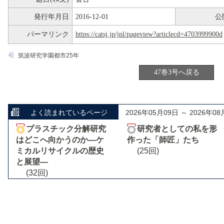
発行年月日
2016-12-01
公
パーマリンク
https://catsj.jp/jnl/pageview?articlecd=4703999900d
筑波研究学園都市25年
47巻3号へ戻る
よく読まれているページ
2026年05月09日 ～ 2026年08
プラスチック分解研究
研究者としての私を形
はどこへ向かうのか―ケ
作った「師匠」たち
ミカルリサイクルの歴史
(25回)
と展望―
(32回)