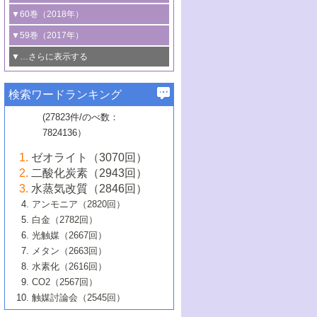
3号 CO
の排出削減および有効活用のた
タリゼーション
2
3号 特殊反応場を利用した触媒的分子変
る非貴金属触媒の研究動向
線を利用した触媒解析技術の最先端
1号 物質移動制御に着目した触媒プロセ
▼60巻（2018年）
4号 格子酸素・格子酸素欠陥を利用した
めの触媒技術
換反応
2号 機能化学品製造に資するクリーンな
ス開発
5号 ゼオライトの合成と応用における研
5号 単原子触媒
触媒反応
1号 固体酸触媒の最新の研究動向
▼59巻（2017年）
触媒的酸化反応
4号 若手による情報発信企画～とびたて
4号 多孔質材料を用いた触媒の新展開
究動向
2号 CO
フリー水素サプライチェーンに
2
6号 参照触媒委員会からのお知らせ
5号 生体触媒によるエネルギー変換反応
2号 二酸化炭素からの有用化学品合成
1号 いたるところに，触媒
▼…さらに表示する
若き触媒の研究者たち～（1）
3号 水処理のための触媒化学
5号 情報学的手法を用いた触媒開発
6号 ヘテロ接合界面
関わる触媒開発動向
B号 第133回触媒討論会（2023年）
6号 窒素とリンの循環のための触媒・機
3号 ナノ粒子・クラスター触媒の最前線
2号 機能性材料の局所構造解析のための
5号 若手による情報発信企画～とびたて
▼58巻（2016年）
4号 光触媒を用いた水分解の最新の研究
6号 カーボンニュートラルに向けた電解
B号 第135回触媒討論会（2025年）
3号 精密高分子合成に関する最近の研究
能性材料
最先端技術
検索ワードランキング
4号 60周年記念企画
若き触媒の研究者たち～（2）
動向
技術
1号 ユニークな構造の高分子を生み出す触
▼57巻（2015年）
動向
B号 第131回触媒討論会（2023年）
3号 無機分離膜材料の開発と触媒反応プ
5号 進化するゼオライト合成技術
6号 石油のノーブル・ユースを志向した
媒技術
(27823件/のべ数：
5号 次世代の触媒プロセスを支えるマイ
B号 第127回触媒討論会（2021年・オン
1号 水素キャリアにかかわる触媒技術の新
4号 バイオマス化成品製造のための触媒
▼56巻（2014年）
ロセスへの適用
触媒技術
7824136）
クロ波
6号 非貴金属系触媒における電気化学的
ライン開催(Zoom)のみ）
2号 リグニンからの化成品製造に向けた触
展開
技術
1号 特殊環境場を利用した材料合成
▼55巻（2013年）
4号 触媒研究における計算科学の利用
酸素還元反応
B号 第129回触媒討論会（2022年・京都
媒技術
6号 メタン転換技術の最新動向
ゼオライト（3070回）
2号 石油精製用触媒の最近の進展
5号 固体触媒による含窒素有機化合物変
2号 光触媒反応機構に関する最新の研究動
1号 高耐久性燃料電池システム用触媒にお
大学：オンライン・対面開催）
▼54巻（2012年）
5号 水素のふるまいを解き明かす最先端
B号 第121回触媒討論会（2018年・東京
3号 触媒研究の最先端～とびたて若き研究
二酸化炭素（2943回）
B号 第125回触媒討論会（2020年・工学
換の最前線
3号 固体酸化物形燃料電池（SOFC）におけ
向
ける新展開
研究
大学）
1号 規則性多孔体の利用技術における最近
▼53巻（2011年）
者たち～（1）
水蒸気改質（2846回）
院大学）
るアノード触媒上での燃料直接改質技術
6号 貴金属使用量低減に向けた自動車排
3号 固体高分子形燃料電池カソード触媒の
2号 リビングラジカル重合の最近の動向
6号 低級アルカンの有効利用のための触
の進歩
アンモニア（2820回）
4号 触媒研究の最先端～とびたて若き研究
1号 金属学から見る合金触媒の新展開
▼52巻（2010年）
ガス浄化触媒の開発
4号 コアシェル構造の制御による触媒機能
開発動向
媒技術
白金（2782回）
3号 天然ガスの化学工業的展開に関する触
2号 第109回触媒討論会
者たち～（2）
2号 第107回触媒討論会
の向上
1号 触媒の劣化対策と長寿命触媒開発
B号 第123回触媒討論会（2019年・大阪
▼51巻（2009年）
4号 人工光合成に向けた近年のアプローチ
光触媒（2667回）
媒技術
B号 第119回触媒討論会（2017年・首都
3号 貴金属低減技術の最新動向
5号 触媒研究の最先端～とびたて若き研究
市立大学）
3号 触媒のその場観察法の進歩（１）
5号 工業触媒およびその周辺技術の最近の
2号 第105回触媒討論会
1号 炭素材料－熱い注目を集める材料－
▼50巻（2008年）
メタン（2663回）
大学東京）
5号 未利用熱エネルギーの有効活用に貢献
4号 貴金属触媒の精密構造制御とその活用
者たち～（3）
4号 貴金属代替技術の最新動向
進歩
水素化（2616回）
4号 触媒のその場観察法の進歩（２）
3号 ナノ構造が拓く新機能
する触媒技術
2号 第103回触媒討論会
1号 触媒化学と学会のこの10年，半世紀，
▼49巻（2007年）
5号 バイオマス化成品製造のための固体触
6号 イオニクス材料と燃料電池・電解合成
5号 光触媒による物質変換反応の新展開
CO2（2567回）
6号 ナノシート
5号 不活性結合の触媒的活性化による有機
そして未来
4号 活性サイトおよびその環境の精密な設
6号 ポリオキソメタレート
3号 環境浄化用光触媒の現状と課題
媒の開発
1号 含フッ素化合物の合成と触媒
▼48巻（2006年）
の最新の研究動向
触媒討論会（2545回）
6号 グラフェン
合成
B号 第115回触媒討論会（2015年・成蹊大
計による触媒の高機能化
2号 第101回触媒討論会
B号 第113回触媒討論会（2014年・ロワジ
4号 水素社会の実現に向けた水素製造・貯
6号 ナノ空間─吸着状態解析から新機能開拓
2号 第99回触媒討論会
B号 第117回触媒討論会（2016年・大阪府
1号 固体酸触媒の最近の進歩
▼47巻（2005年）