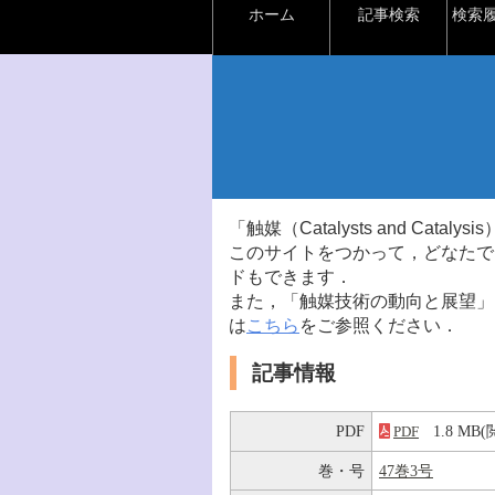
ホーム
記事検索
検索
「触媒（Catalysts and Ca
このサイトをつかって，どなたで
ドもできます．
また，「触媒技術の動向と展望」
は
こちら
をご参照ください．
記事情報
PDF
1.8 M
PDF
巻・号
47巻3号