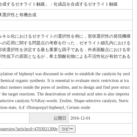
合成するゼオライト触媒」：化成品を合成するゼオライト触媒
状選択性と有機合成
ルキル化におけるゼオライトの選択性を例に，形状選択性の発現機構
への応用に関する問題点の考察を行った．ゼオライト細孔内における
形状選択性を決定する最も重要な因子である．外表面酸点における非
択性低下の原因となるが，希土類酸化物による不活性化が有効である
．
ylation of biphenyl was discussed in order to establish the catalysis by zeol
hemical organic synthesis. It is essential to evaluate steric restriction at tra
oduct isomers inside the pores of zeolites, and to design and find pore struct
 the target reactions. The deactivation of external acid sites is also importa
selective catalysis.%%Key-words: Zeolite, Shape-selective catalysis, Steric
nsition-state, 4,4’-Disioporpyl-biphenyl, Cerium oxide
公開日
2016-12-01
nl/pageview?articlecd=4703021300e