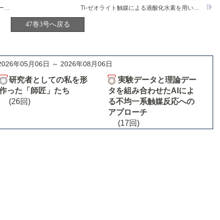
アルコールからの単層カーボンナノチューブの熱CVD合成
Ti-ゼオライト触媒による過酸化水素を用いた酸化反応
47巻3号へ戻る
2026年05月06日 ～ 2026年08月06日
研究者としての私を形
実験データと理論デー
作った「師匠」たち
タを組み合わせたAIによ
(26回)
る不均一系触媒反応への
アプローチ
(17回)