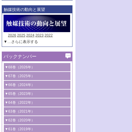
触媒技術の動向と展望
2026
2025
2024
2023
2022
▼…さらに表示する
バックナンバー
▼68巻（2026年）
1号 過酸化水素合成に関する研究動向
▼67巻（2025年）
2号 コンピューター技術により加速する
1号 CO
水素化によるグリーン燃料/グリ
▼66巻（2024年）
2
触媒開発
ーンケミカル製造
1号 低次元ナノ構造を有する触媒材料
▼65巻（2023年）
3号 有機分子変換やCO
資源化のための
2
2号 水素製造のための水分解技術に関す
2号 規制反応場を活用した固体触媒研究
1号 炭素が関わる触媒機能
▼64巻（2022年）
光触媒に関する最近の研究
る最近の研究
の新展開
2号 プラスチックケミカルリサイクルの
1号 合成ガス製造とCOを用いるケミカル
▼63巻（2021年）
B号 第137回触媒討論会（2026年）
3号 オレフィン系樹脂の精密合成に関す
3号 未踏分子変換を目指した酸化触媒プ
ための触媒技術
ズ合成の最新動向
1号 金触媒の新展開
▼62巻（2020年）
る最新技術
ロセスの最前線
3号 非酸化物系金属化合物を基盤とした
2号 化学品合成のための合金触媒開発
2号 ペロブスカイト
1号 触媒設計を拓く欠陥構造のキャラク
▼61巻（2019年）
4号 アルコール類の効率的変換を実現す
4号 シンクロトロン放射光および中性子
触媒材料の開発