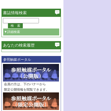
書誌情報検索
▼詳細検索
あなたの検索履歴
必ず含む
参照触媒ポータル
巻・号指定
巻
号
範囲指定
巻
号～
巻
会員の方は、下のバナーから
号
限定公開情報を閲覧できます。
触媒年鑑
年度
記事種別
マーク：
マークあり