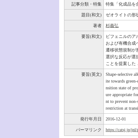
記事分類・特集
特集「化成品を
題目(和文)
ゼオライトの形
著者
杉義弘
要旨(和文)
ビフェニルのア
および有機合成
遷移状態規制が
選択な反応が選
ことを提案した
要旨(英文)
Shape-selective alk
ite towards green-c
nsition state of pr
ure appropriate for
nt to prevent non-
restriction at tra
発行年月日
2016-12-01
パーマリンク
https://catsj.jp/j