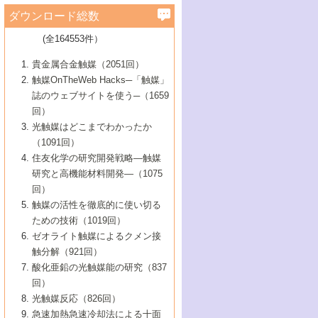
学）
7号 水素を利用する化成品合成の新潮流
6号 新しい固体酸触媒技術
5号 触媒を有効に使うための技術
ールホテル豊橋）
蔵技術の進歩
まで─
3号 メソポーラス物質の新展開
立大学）
3号 実用的ファインケミカル合成プロセス
ダウンロード総数
2号 第97回触媒討論会
1号 最近の触媒担体とその効果
▼46巻（2004年）
7号 ゼオライト合成における最近の進歩
6号 第106回触媒討論会
5号 CO
が関わる触媒・材料
B号 第111回触媒討論会（2013年・関西大
4号 錯体を利用したユニークな表面構造の
を実現する触媒
2
3号 リビング重合触媒の最近の展開
2号 第95回触媒討論会
(全164553件）
1号 部分酸化反応触媒の最前線
▼45巻（2003年）
学）
構築と機能
7号 有機分子触媒による精密有機合成
4号 バイオマス活用のための技術開発
6号 第104回触媒討論会
4号 今後の液体燃料を支える触媒技術
3号 化成品を合成するゼオライト触媒
2号 第93回触媒討論会
1号 なぜこの触媒が良いのか？
▼44巻（2002年）
貴金属合金触媒（2051回）
5号 若手会員による触媒研究の未来展望1：
8号 高機能化ポリオレフィンに向けた重合
5号 こんな物質，あんな物質―新たな触媒
7号 持続可能社会実現のための触媒および
5号 水素製造・貯蔵のための触媒技術の新
4号 水分解用光触媒材料
3号 特殊エネルギー場の触媒反応
触媒OnTheWeb Hacks─「触媒」
企業編
2号 第91回触媒討論会
触媒の最近の進展
1号 高次制御された触媒の化学
▼43巻（2001年）
の可能性―
触媒関連技術
しい展開
誌のウェブサイトを使う─（1659
5号 時間分解分光の進歩と応用
4号 生体内における金属の触媒作用
6号 第102回触媒討論会
3号 最近の自動車排ガス処理技術
2号 第89回触媒討論会
1号 グリーンケミストリーと触媒
▼42巻（2000年）
6号 第100回触媒討論会
8号 未来を拓く金属錯体
回）
6号 第98回触媒討論会
6号 第96回触媒討論会
5号 ファインケミカルズの展開に寄与する
7号 触媒・化学反応における計算化学の進
4号 触媒研究の現状と将来─第90回触媒討論
3号 触媒を利用した電気化学の新展開
2号 第87回触媒討論会特集号
1号 触媒反応工学の明日を拓く
▼41巻（1999年）
7号 『結晶の化学』を活かした触媒研究
光触媒はどこまでわかったか
7号 基礎化学品製造の触媒技術
触媒
歩
会Aから
7号 未来型金属錯体触媒開発への展望
4号 ナノ材料の調製と機能化
（1091回）
3号 生体触媒とバイオプロセス
2号 第85回触媒討論会
8号 イオン液体の応用
1号 孔、穴、あな?-特異な空間とその利用-
▼40巻（1998年）
8号 多機能型リアクター
6号 第94回触媒討論会
8号 若手研究者による触媒研究の未来展望
5号 基礎化学品製造の触媒技術
8号 超臨界流体を用いた化学プロセスの新
住友化学の研究開発戦略―触媒
5号 こんな触媒が欲しい
4号 水素製造・利用の触媒化学
3号 反応ダイナミクス
2号 第83回触媒討論会
1号 創立40周年記念・触媒化学この10年の
▼39巻（1997年）
2：大学・研究所編
展開
研究と高機能材料開発―（1075
7号 サブナノレベルでみた新しい表面現象
6号 第92回触媒討論会
6号 第90回触媒討論会
5号 触媒研究における新しい切り口：コン
進展と21世紀への提言/創立40周年記念・触
4号 超臨界流体の触媒反応への応用
3号 均一系触媒反応最前線
1号 均一系と不均一系触媒反応-その特徴と
回）
▼38巻（1996年）
8号 オレフィン重合触媒の新たな展
7号 基礎化学品製造の触媒技術
ビナトリアルケミストリー
媒学会この10年の歩みとこれから/創立40周
7号 触媒研究と学術雑誌/情報
5号 触媒のおもしろさをどのように伝える
接点
触媒の活性を徹底的に使い切る
4号 実用炭素材料の新展開
1号 触媒の構造と触媒作用/C1化学を中心と
▼37巻（1995年）
年記念・記録は語る
8号 資源の循環と触媒技術
6号 第88回触媒討論会特集号
か
ための技術（1019回）
8号 若い世代からみた触媒化学の現状と未
2号 第79回触媒討論会
5号 研究の方法論を考える
する21世紀への触媒
1号 ファインケミカルズと固体触媒
▼36巻（1994年）
2号 第81回触媒討論会
ゼオライト触媒によるクメン接
来
7号 企業における触媒研究のブレークスル
6号 第86回触媒討論会
3号 最新NO除去触媒の実用化研究
6号 第84回触媒討論会
2号 第77回触媒討論会
2号 第75回触媒討論会
触分解（921回）
1号 電気化学と触媒
▼35巻（1993年）
ー
3号 計算機触媒化学へのさそい
7号 水素化精製触媒の新しい展開
4号 新しい反応場を目指した触媒調製
7号 機能性金属材料と触媒
3号 オリンピックメダル:金・銀・銅はどん
酸化亜鉛の光触媒能の研究（837
3号 希土類を利用した触媒
2号 第73回触媒討論会
8号 この材料を触媒として使ってみません
4号 触媒劣化の制御と予測
1号 工業触媒開発マニュアル―探索から工
▼34巻（1992年）
8号 新しい反応性と機能性を目指した金属
な触媒作用を示すか
回）
5号 反応・分離技術の新しい展開
8号 触媒研究へのNMRの応用と展望
か？
業化まで
4号 触媒とリサイクル
3号 C4化学の展開
5号 最新の実用プロセスと触媒
クラスタ-化学
1号 インパクトを与えたこの研究
▼33巻（1991年）
光触媒反応（826回）
4号 触媒作用における機能の複合化
6号 第80回触媒討論会
2号 第71回触媒討論会
5号 エネルギー変換触媒
4号 《通常号》
6号 第82回触媒討論会
急速加熱急速冷却法による十面
2号 第69回触媒討論会
1号 触媒プロセス開発マニュアル―探索か
▼32巻（1990年）