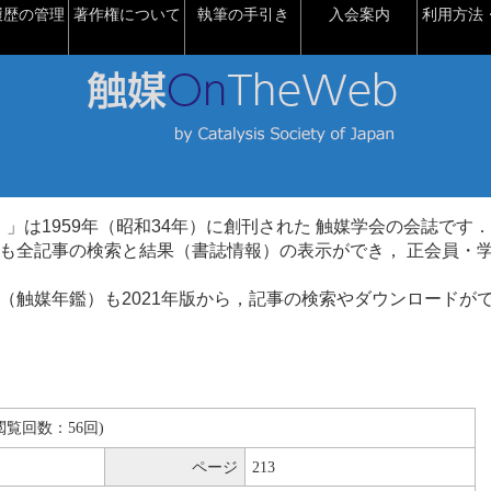
履歴の管理
著作権について
執筆の手引き
入会案内
利用方法・
talysis）」は1959年（昭和34年）に創刊された 触媒学会の会誌です．
も全記事の検索と結果（書誌情報）の表示ができ， 正会員・
（触媒年鑑）も2021年版から，記事の検索やダウンロードが
B(閲覧回数：56回)
ページ
213