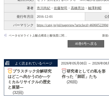
著者
市川尚紀
・
佐藤智司
・
高橋亮治
・
袖澤利昭
発行年月日
2016-12-01
公
パーマリンク
https://catsj.jp/jnl/pageview?articlecd=4606052200d
ベータゼオライト上酸点構造と酸強度に関する理論化学的検討
46巻6号へ戻る
よく読まれているページ
2026年05月08日 ～ 2026年08
プラスチック分解研究
研究者としての私を形
はどこへ向かうのか―ケ
作った「師匠」たち
ミカルリサイクルの歴史
(26回)
と展望―
(32回)