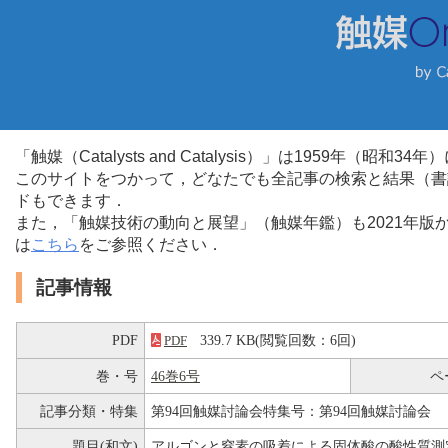
「触媒（Catalysts and Catalysis）」は1959年（昭
このサイトをつかって，どなたでも全記事の検索と結果（書
ドもできます．
また，「触媒技術の動向と展望」（触媒年鑑）も2021年
は
こちら
をご参照ください．
記事情報
PDF
339.7 KB(閲覧回数：6回)
PDF
巻・号
46巻6号
ペ
記事分類・特集
第94回触媒討論会特集号：第94回触媒討論会
題目(和文)
アルゴンと窒素の吸着による固体酸の酸性質測