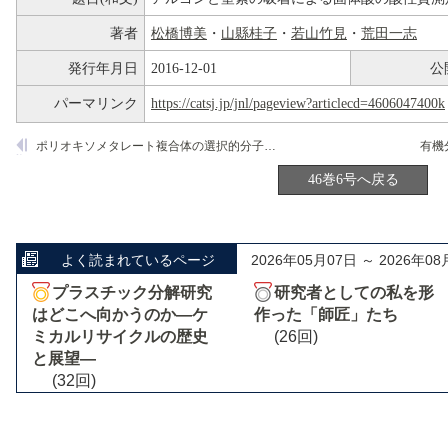
著者
松橋博美
・
山縣桂子
・
若山竹見
・
荒田一志
発行年月日
2016-12-01
公
パーマリンク
https://catsj.jp/jnl/pageview?articlecd=4606047400k
ポリオキソメタレート複合体の選択的分子収着特性とその応用
46巻6号へ戻る
よく読まれているページ
2026年05月07日 ～ 2026年08
プラスチック分解研究
研究者としての私を形
はどこへ向かうのか―ケ
作った「師匠」たち
ミカルリサイクルの歴史
(26回)
と展望―
(32回)