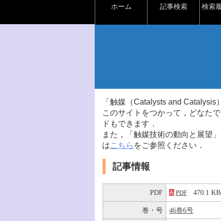
ホーム
記事検索
検索
「触媒（Catalysts and Ca
このサイトをつかって，どなたで
ドもできます．
また，「触媒技術の動向と展望」
は
こちら
をご参照ください．
記事情報
PDF
470.1 
PDF
巻・号
46巻6号