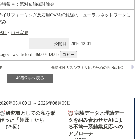
会特集号：第94回触媒討論会
ライリフォーミング反応用Co-MgO触媒のニューラルネットワークに
試み
紀利
・
山田宗慶
公開日
2016-12-01
nl/pageview?articlecd=4606043200b
ハイドロタルサイト前駆体から調製したモノおよびバイメタル触媒でのメタンオートサーマル改質反応
低温水性ガスシフト反応のためのPt-Re/TiO
触媒の構
2
46巻6号へ戻る
2026年05月09日 ～ 2026年08月09日
研究者としての私を形
実験データと理論デー
作った「師匠」たち
タを組み合わせたAIによ
(25回)
る不均一系触媒反応への
アプローチ