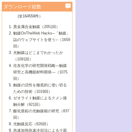
学）
7号 水素を利用する化成品合成の新潮流
6号 新しい固体酸触媒技術
5号 触媒を有効に使うための技術
ールホテル豊橋）
蔵技術の進歩
まで─
3号 メソポーラス物質の新展開
立大学）
3号 実用的ファインケミカル合成プロセス
ダウンロード総数
2号 第97回触媒討論会
1号 最近の触媒担体とその効果
▼46巻（2004年）
7号 ゼオライト合成における最近の進歩
6号 第106回触媒討論会
5号 CO
が関わる触媒・材料
B号 第111回触媒討論会（2013年・関西大
4号 錯体を利用したユニークな表面構造の
を実現する触媒
2
3号 リビング重合触媒の最近の展開
2号 第95回触媒討論会
(全164559件）
1号 部分酸化反応触媒の最前線
▼45巻（2003年）
学）
構築と機能
7号 有機分子触媒による精密有機合成
4号 バイオマス活用のための技術開発
6号 第104回触媒討論会
4号 今後の液体燃料を支える触媒技術
3号 化成品を合成するゼオライト触媒
2号 第93回触媒討論会
1号 なぜこの触媒が良いのか？
▼44巻（2002年）
貴金属合金触媒（2051回）
5号 若手会員による触媒研究の未来展望1：
8号 高機能化ポリオレフィンに向けた重合
5号 こんな物質，あんな物質―新たな触媒
7号 持続可能社会実現のための触媒および
5号 水素製造・貯蔵のための触媒技術の新
4号 水分解用光触媒材料
3号 特殊エネルギー場の触媒反応
触媒OnTheWeb Hacks─「触媒」
企業編
2号 第91回触媒討論会
触媒の最近の進展
1号 高次制御された触媒の化学
▼43巻（2001年）
の可能性―
触媒関連技術
しい展開
誌のウェブサイトを使う─（1659
5号 時間分解分光の進歩と応用
4号 生体内における金属の触媒作用
6号 第102回触媒討論会
3号 最近の自動車排ガス処理技術
2号 第89回触媒討論会
1号 グリーンケミストリーと触媒
▼42巻（2000年）
6号 第100回触媒討論会
8号 未来を拓く金属錯体
回）
6号 第98回触媒討論会
6号 第96回触媒討論会
5号 ファインケミカルズの展開に寄与する
7号 触媒・化学反応における計算化学の進
4号 触媒研究の現状と将来─第90回触媒討論
3号 触媒を利用した電気化学の新展開
2号 第87回触媒討論会特集号
1号 触媒反応工学の明日を拓く
▼41巻（1999年）
7号 『結晶の化学』を活かした触媒研究
光触媒はどこまでわかったか
7号 基礎化学品製造の触媒技術
触媒
歩
会Aから
7号 未来型金属錯体触媒開発への展望
4号 ナノ材料の調製と機能化
（1091回）
3号 生体触媒とバイオプロセス
2号 第85回触媒討論会
8号 イオン液体の応用
1号 孔、穴、あな?-特異な空間とその利用-
▼40巻（1998年）
8号 多機能型リアクター
6号 第94回触媒討論会
8号 若手研究者による触媒研究の未来展望
5号 基礎化学品製造の触媒技術
8号 超臨界流体を用いた化学プロセスの新
住友化学の研究開発戦略―触媒
5号 こんな触媒が欲しい
4号 水素製造・利用の触媒化学
3号 反応ダイナミクス
2号 第83回触媒討論会
1号 創立40周年記念・触媒化学この10年の
▼39巻（1997年）
2：大学・研究所編
展開
研究と高機能材料開発―（1075
7号 サブナノレベルでみた新しい表面現象
6号 第92回触媒討論会
6号 第90回触媒討論会
5号 触媒研究における新しい切り口：コン
進展と21世紀への提言/創立40周年記念・触
4号 超臨界流体の触媒反応への応用
3号 均一系触媒反応最前線
1号 均一系と不均一系触媒反応-その特徴と
回）
▼38巻（1996年）
8号 オレフィン重合触媒の新たな展
7号 基礎化学品製造の触媒技術
ビナトリアルケミストリー
媒学会この10年の歩みとこれから/創立40周
7号 触媒研究と学術雑誌/情報
5号 触媒のおもしろさをどのように伝える
接点
触媒の活性を徹底的に使い切る
4号 実用炭素材料の新展開
1号 触媒の構造と触媒作用/C1化学を中心と
▼37巻（1995年）
年記念・記録は語る
8号 資源の循環と触媒技術
6号 第88回触媒討論会特集号
か
ための技術（1019回）
8号 若い世代からみた触媒化学の現状と未
2号 第79回触媒討論会
5号 研究の方法論を考える
する21世紀への触媒
1号 ファインケミカルズと固体触媒
▼36巻（1994年）
2号 第81回触媒討論会
ゼオライト触媒によるクメン接
来
7号 企業における触媒研究のブレークスル
6号 第86回触媒討論会
3号 最新NO除去触媒の実用化研究
6号 第84回触媒討論会
2号 第77回触媒討論会
2号 第75回触媒討論会
触分解（921回）
1号 電気化学と触媒
▼35巻（1993年）
ー
3号 計算機触媒化学へのさそい
7号 水素化精製触媒の新しい展開
4号 新しい反応場を目指した触媒調製
7号 機能性金属材料と触媒
3号 オリンピックメダル:金・銀・銅はどん
酸化亜鉛の光触媒能の研究（837
3号 希土類を利用した触媒
2号 第73回触媒討論会
8号 この材料を触媒として使ってみません
4号 触媒劣化の制御と予測
1号 工業触媒開発マニュアル―探索から工
▼34巻（1992年）
8号 新しい反応性と機能性を目指した金属
な触媒作用を示すか
回）
5号 反応・分離技術の新しい展開
8号 触媒研究へのNMRの応用と展望
か？
業化まで
4号 触媒とリサイクル
3号 C4化学の展開
5号 最新の実用プロセスと触媒
クラスタ-化学
1号 インパクトを与えたこの研究
▼33巻（1991年）
光触媒反応（826回）
4号 触媒作用における機能の複合化
6号 第80回触媒討論会
2号 第71回触媒討論会
5号 エネルギー変換触媒
4号 《通常号》
6号 第82回触媒討論会
急速加熱急速冷却法による十面
2号 第69回触媒討論会
1号 触媒プロセス開発マニュアル―探索か
▼32巻（1990年）