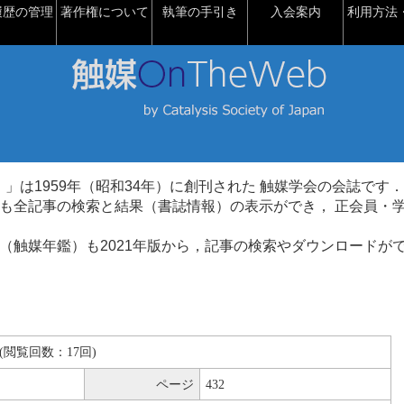
履歴の管理
著作権について
執筆の手引き
入会案内
利用方法・
talysis）」は1959年（昭和34年）に創刊された 触媒学会の会誌です．
も全記事の検索と結果（書誌情報）の表示ができ， 正会員・
（触媒年鑑）も2021年版から，記事の検索やダウンロードが
KB(閲覧回数：17回)
ページ
432