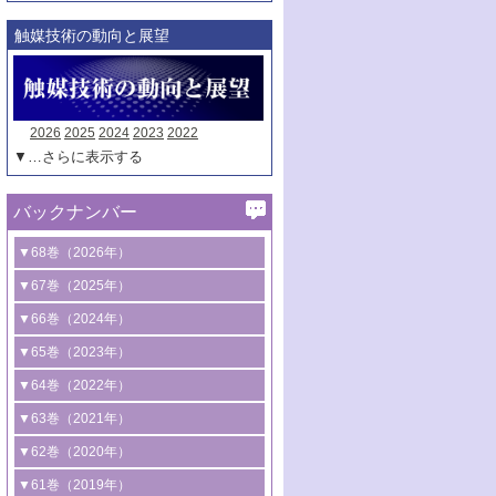
触媒技術の動向と展望
2026
2025
2024
2023
2022
▼…さらに表示する
バックナンバー
▼68巻（2026年）
1号 過酸化水素合成に関する研究動向
▼67巻（2025年）
2号 コンピューター技術により加速する
1号 CO
水素化によるグリーン燃料/グリ
▼66巻（2024年）
2
触媒開発
ーンケミカル製造
1号 低次元ナノ構造を有する触媒材料
▼65巻（2023年）
3号 有機分子変換やCO
資源化のための
2
2号 水素製造のための水分解技術に関す
2号 規制反応場を活用した固体触媒研究
1号 炭素が関わる触媒機能
▼64巻（2022年）
光触媒に関する最近の研究
る最近の研究
の新展開
2号 プラスチックケミカルリサイクルの
1号 合成ガス製造とCOを用いるケミカル
▼63巻（2021年）
B号 第137回触媒討論会（2026年）
3号 オレフィン系樹脂の精密合成に関す
3号 未踏分子変換を目指した酸化触媒プ
ための触媒技術
ズ合成の最新動向
1号 金触媒の新展開
▼62巻（2020年）
る最新技術
ロセスの最前線
3号 非酸化物系金属化合物を基盤とした
2号 化学品合成のための合金触媒開発
2号 ペロブスカイト
1号 触媒設計を拓く欠陥構造のキャラク
▼61巻（2019年）
4号 アルコール類の効率的変換を実現す
4号 シンクロトロン放射光および中性子
触媒材料の開発