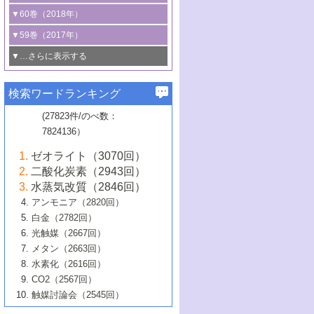
3号 CO
の排出削減および有効活用のた
タリゼーション
2
3号 特殊反応場を利用した触媒的分子変
る非貴金属触媒の研究動向
線を利用した触媒解析技術の最先端
1号 物質移動制御に着目した触媒プロセ
▼60巻（2018年）
4号 格子酸素・格子酸素欠陥を利用した
めの触媒技術
換反応
2号 機能化学品製造に資するクリーンな
ス開発
5号 ゼオライトの合成と応用における研
5号 単原子触媒
触媒反応
1号 固体酸触媒の最新の研究動向
▼59巻（2017年）
触媒的酸化反応
4号 若手による情報発信企画～とびたて
4号 多孔質材料を用いた触媒の新展開
究動向
2号 CO
フリー水素サプライチェーンに
2
6号 参照触媒委員会からのお知らせ
5号 生体触媒によるエネルギー変換反応
2号 二酸化炭素からの有用化学品合成
1号 いたるところに，触媒
▼…さらに表示する
若き触媒の研究者たち～（1）
3号 水処理のための触媒化学
5号 情報学的手法を用いた触媒開発
6号 ヘテロ接合界面
関わる触媒開発動向
B号 第133回触媒討論会（2023年）
6号 窒素とリンの循環のための触媒・機
3号 ナノ粒子・クラスター触媒の最前線
2号 機能性材料の局所構造解析のための
5号 若手による情報発信企画～とびたて
▼58巻（2016年）
4号 光触媒を用いた水分解の最新の研究
6号 カーボンニュートラルに向けた電解
B号 第135回触媒討論会（2025年）
3号 精密高分子合成に関する最近の研究
能性材料
最先端技術
検索ワードランキング
4号 60周年記念企画
若き触媒の研究者たち～（2）
動向
技術
1号 ユニークな構造の高分子を生み出す触
▼57巻（2015年）
動向
B号 第131回触媒討論会（2023年）
3号 無機分離膜材料の開発と触媒反応プ
5号 進化するゼオライト合成技術
6号 石油のノーブル・ユースを志向した
媒技術
(27823件/のべ数：
5号 次世代の触媒プロセスを支えるマイ
B号 第127回触媒討論会（2021年・オン
1号 水素キャリアにかかわる触媒技術の新
4号 バイオマス化成品製造のための触媒
▼56巻（2014年）
ロセスへの適用
触媒技術
7824136）
クロ波
6号 非貴金属系触媒における電気化学的
ライン開催(Zoom)のみ）
2号 リグニンからの化成品製造に向けた触
展開
技術
1号 特殊環境場を利用した材料合成
▼55巻（2013年）
4号 触媒研究における計算科学の利用
酸素還元反応
B号 第129回触媒討論会（2022年・京都
媒技術
6号 メタン転換技術の最新動向
ゼオライト（3070回）
2号 石油精製用触媒の最近の進展
5号 固体触媒による含窒素有機化合物変
2号 光触媒反応機構に関する最新の研究動
1号 高耐久性燃料電池システム用触媒にお
大学：オンライン・対面開催）
▼54巻（2012年）
5号 水素のふるまいを解き明かす最先端
B号 第121回触媒討論会（2018年・東京
3号 触媒研究の最先端～とびたて若き研究
二酸化炭素（2943回）
B号 第125回触媒討論会（2020年・工学
換の最前線
3号 固体酸化物形燃料電池（SOFC）におけ
向
ける新展開
研究
大学）
1号 規則性多孔体の利用技術における最近
▼53巻（2011年）
者たち～（1）
水蒸気改質（2846回）
院大学）
るアノード触媒上での燃料直接改質技術
6号 貴金属使用量低減に向けた自動車排
3号 固体高分子形燃料電池カソード触媒の
2号 リビングラジカル重合の最近の動向
6号 低級アルカンの有効利用のための触
の進歩
アンモニア（2820回）
4号 触媒研究の最先端～とびたて若き研究
1号 金属学から見る合金触媒の新展開
▼52巻（2010年）
ガス浄化触媒の開発
4号 コアシェル構造の制御による触媒機能
開発動向
媒技術
白金（2782回）
3号 天然ガスの化学工業的展開に関する触
2号 第109回触媒討論会
者たち～（2）
2号 第107回触媒討論会
の向上
1号 触媒の劣化対策と長寿命触媒開発
B号 第123回触媒討論会（2019年・大阪
▼51巻（2009年）
4号 人工光合成に向けた近年のアプローチ
光触媒（2667回）
媒技術
B号 第119回触媒討論会（2017年・首都
3号 貴金属低減技術の最新動向
5号 触媒研究の最先端～とびたて若き研究
市立大学）
3号 触媒のその場観察法の進歩（１）
5号 工業触媒およびその周辺技術の最近の
2号 第105回触媒討論会
1号 炭素材料－熱い注目を集める材料－
▼50巻（2008年）
メタン（2663回）
大学東京）
5号 未利用熱エネルギーの有効活用に貢献
4号 貴金属触媒の精密構造制御とその活用
者たち～（3）
4号 貴金属代替技術の最新動向
進歩
水素化（2616回）
4号 触媒のその場観察法の進歩（２）
3号 ナノ構造が拓く新機能
する触媒技術
2号 第103回触媒討論会
1号 触媒化学と学会のこの10年，半世紀，
▼49巻（2007年）
5号 バイオマス化成品製造のための固体触
6号 イオニクス材料と燃料電池・電解合成
5号 光触媒による物質変換反応の新展開
CO2（2567回）
6号 ナノシート
5号 不活性結合の触媒的活性化による有機
そして未来
4号 活性サイトおよびその環境の精密な設
6号 ポリオキソメタレート
3号 環境浄化用光触媒の現状と課題
媒の開発
1号 含フッ素化合物の合成と触媒
▼48巻（2006年）
の最新の研究動向
触媒討論会（2545回）
6号 グラフェン
合成
B号 第115回触媒討論会（2015年・成蹊大
計による触媒の高機能化
2号 第101回触媒討論会
B号 第113回触媒討論会（2014年・ロワジ
4号 水素社会の実現に向けた水素製造・貯
6号 ナノ空間─吸着状態解析から新機能開拓
2号 第99回触媒討論会
B号 第117回触媒討論会（2016年・大阪府
1号 固体酸触媒の最近の進歩
▼47巻（2005年）