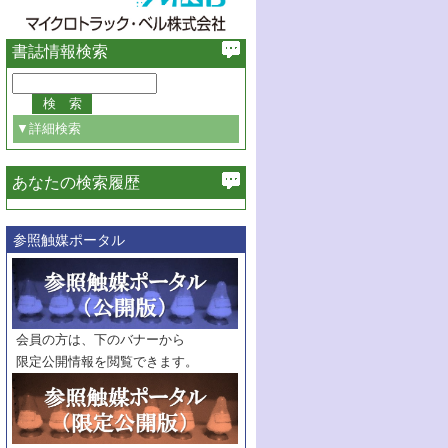
書誌情報検索
▼詳細検索
あなたの検索履歴
必ず含む
造と機能(2)
参照触媒ポータル
巻・号指定
巻
号
範囲指定
巻
号～
巻
会員の方は、下のバナーから
号
限定公開情報を閲覧できます。
触媒年鑑
年度
記事種別
マーク：
マークあり