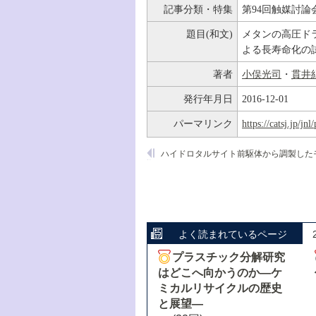
記事分類・特集
第94回触媒討論
題目(和文)
メタンの高圧ド
よる長寿命化の
著者
小俣光司
・
貫井
発行年月日
2016-12-01
パーマリンク
https://catsj.jp/j
よく読まれているページ
プラスチック分解研究
はどこへ向かうのか―ケ
ミカルリサイクルの歴史
と展望―