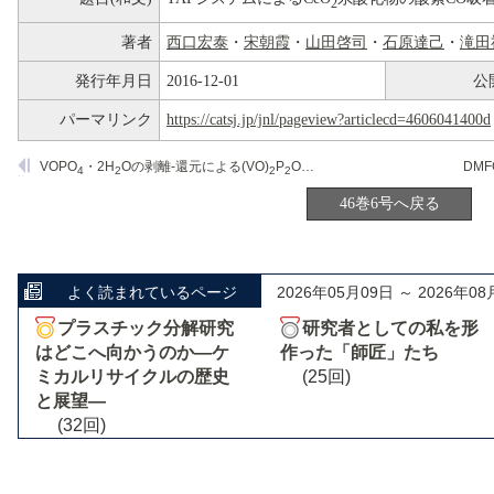
2
著者
西口宏泰
・
宋朝霞
・
山田啓司
・
石原達己
・
滝田
発行年月日
2016-12-01
公
パーマリンク
https://catsj.jp/jnl/pageview?articlecd=4606041400d
VOPO
・2H
Oの剥離-還元による(VO)
P
O
ナノ平板結晶の合成とn-ブタ
4
2
2
2
7
46巻6号へ戻る
よく読まれているページ
2026年05月09日 ～ 2026年08
プラスチック分解研究
研究者としての私を形
はどこへ向かうのか―ケ
作った「師匠」たち
ミカルリサイクルの歴史
(25回)
と展望―
(32回)