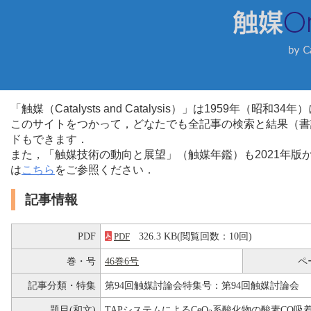
「触媒（Catalysts and Catalysis）」は1959年（昭
このサイトをつかって，どなたでも全記事の検索と結果（書
ドもできます．
また，「触媒技術の動向と展望」（触媒年鑑）も2021年
は
こちら
をご参照ください．
記事情報
PDF
326.3 KB(閲覧回数：10回)
PDF
巻・号
46巻6号
ペ
記事分類・特集
第94回触媒討論会特集号：第94回触媒討論会
題目(和文)
TAPシステムによるCeO
系酸化物の酸素CO吸