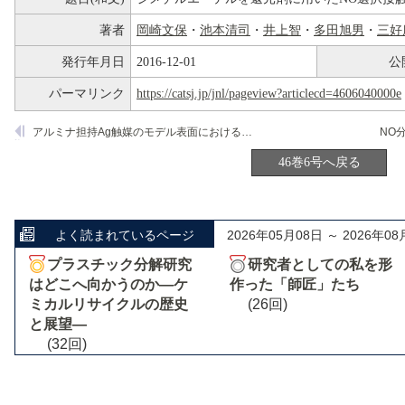
著者
岡崎文保
・
池本清司
・
井上智
・
多田旭男
・
三好
発行年月日
2016-12-01
公
パーマリンク
https://catsj.jp/jnl/pageview?articlecd=4606040000e
アルミナ担持Ag触媒のモデル表面におけるNO
還元反応
x
46巻6号へ戻る
よく読まれているページ
2026年05月08日 ～ 2026年08
プラスチック分解研究
研究者としての私を形
はどこへ向かうのか―ケ
作った「師匠」たち
ミカルリサイクルの歴史
(26回)
と展望―
(32回)