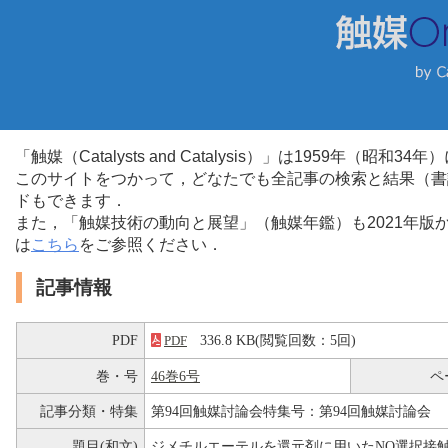
「触媒（Catalysts and Catalysis）」は1959年（昭
このサイトをつかって，どなたでも全記事の検索と結果（書
ドもできます．
また，「触媒技術の動向と展望」（触媒年鑑）も2021年
は
こちら
をご参照ください．
記事情報
PDF
336.8 KB(閲覧回数：5回)
PDF
巻・号
46巻6号
ペ
記事分類・特集
第94回触媒討論会特集号：第94回触媒討論会
題目(和文)
ジメチルエーテルを還元剤に用いたNO選択接