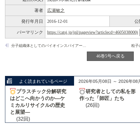
著者
広瀬敏之
発行年月日
2016-12-01
公
パーマリンク
https://catsj.jp/jnl/pageview?articlecd=4605038000j
分子組織体としてのバイオインスパイアード触媒系
46巻5号へ戻る
よく読まれているページ
2026年05月08日 ～ 2026年08
プラスチック分解研究
研究者としての私を形
はどこへ向かうのか―ケ
作った「師匠」たち
ミカルリサイクルの歴史
(26回)
と展望―
(32回)