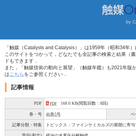
「触媒（Catalysts and Catalysis）」は1959年（昭
このサイトをつかって，どなたでも全記事の検索と結果（書
ドもできます．
また，「触媒技術の動向と展望」（触媒年鑑）も2021年
は
こちら
をご参照ください．
記事情報
PDF
168.0 KB(閲覧回数：8回)
PDF
巻・号
46巻5号
ペ
記事分類・特集
トピックス：ファインケミカルズの展開に寄与
題目(和文)
残油の水素化分解触媒