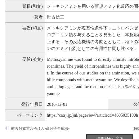
題目(和文)
メトキシアミンを用いる新規アミノ化反応の開
著者
世古信三
要旨(和文)
メトキシアミンが塩基性条件下，ニトロベンゼ
ロアニリン類を与えることを見出した．本反応
上する．その反応機構の考察とともに，種々の
ンのアミノ化剤としての有用性に関し述べる．
要旨(英文)
Methoxyamine was found to directly aminate nitroben
roanilines. The yield of nitroanilines was highly en
t. In the course of our studies on the amination, we 
hilic compounds with methoxyamine. We describe he
aminating agent and the readion mechanism.%%Key-
yamine
発行年月日
2016-12-01
公
パーマリンク
https://catsj.jp/jnl/pageview?articlecd=4605035100h
酵素触媒重合-新しい高分子合成法-
触
46巻5号へ戻る