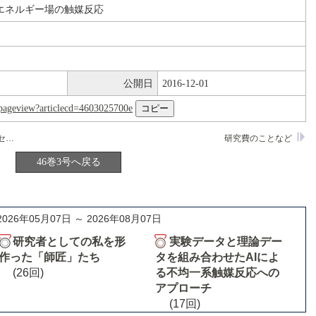
エネルギー場の触媒反応
公開日
2016-12-01
nl/pageview?articlecd=4603025700e
独立行政法人産業技術総合研究所・東北センター・メンブレン化学研究ラボ
研究費のことなど
46巻3号へ戻る
2026年05月07日 ～ 2026年08月07日
研究者としての私を形
実験データと理論デー
作った「師匠」たち
タを組み合わせたAIによ
(26回)
る不均一系触媒反応への
アプローチ
(17回)