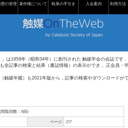
履歴の管理
著作権について
執筆の手引き
入会案内
利用方法・
talysis）」は1959年（昭和34年）に創刊された 触媒学会の会誌です．
も全記事の検索と結果（書誌情報）の表示ができ， 正会員・
（触媒年鑑）も2021年版から，記事の検索やダウンロードが
KB(閲覧回数：0回)
ページ
257