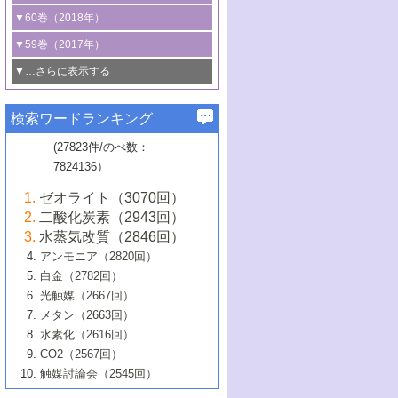
3号 CO
の排出削減および有効活用のた
タリゼーション
2
3号 特殊反応場を利用した触媒的分子変
る非貴金属触媒の研究動向
線を利用した触媒解析技術の最先端
1号 物質移動制御に着目した触媒プロセ
▼60巻（2018年）
4号 格子酸素・格子酸素欠陥を利用した
めの触媒技術
換反応
2号 機能化学品製造に資するクリーンな
ス開発
5号 ゼオライトの合成と応用における研
5号 単原子触媒
触媒反応
1号 固体酸触媒の最新の研究動向
▼59巻（2017年）
触媒的酸化反応
4号 若手による情報発信企画～とびたて
4号 多孔質材料を用いた触媒の新展開
究動向
2号 CO
フリー水素サプライチェーンに
2
6号 参照触媒委員会からのお知らせ
5号 生体触媒によるエネルギー変換反応
2号 二酸化炭素からの有用化学品合成
1号 いたるところに，触媒
▼…さらに表示する
若き触媒の研究者たち～（1）
3号 水処理のための触媒化学
5号 情報学的手法を用いた触媒開発
6号 ヘテロ接合界面
関わる触媒開発動向
B号 第133回触媒討論会（2023年）
6号 窒素とリンの循環のための触媒・機
3号 ナノ粒子・クラスター触媒の最前線
2号 機能性材料の局所構造解析のための
5号 若手による情報発信企画～とびたて
▼58巻（2016年）
4号 光触媒を用いた水分解の最新の研究
6号 カーボンニュートラルに向けた電解
B号 第135回触媒討論会（2025年）
3号 精密高分子合成に関する最近の研究
能性材料
最先端技術
検索ワードランキング
4号 60周年記念企画
若き触媒の研究者たち～（2）
動向
技術
1号 ユニークな構造の高分子を生み出す触
▼57巻（2015年）
動向
B号 第131回触媒討論会（2023年）
3号 無機分離膜材料の開発と触媒反応プ
5号 進化するゼオライト合成技術
6号 石油のノーブル・ユースを志向した
媒技術
(27823件/のべ数：
5号 次世代の触媒プロセスを支えるマイ
B号 第127回触媒討論会（2021年・オン
1号 水素キャリアにかかわる触媒技術の新
4号 バイオマス化成品製造のための触媒
▼56巻（2014年）
ロセスへの適用
触媒技術
7824136）
クロ波
6号 非貴金属系触媒における電気化学的
ライン開催(Zoom)のみ）
2号 リグニンからの化成品製造に向けた触
展開
技術
1号 特殊環境場を利用した材料合成
▼55巻（2013年）
4号 触媒研究における計算科学の利用
酸素還元反応
B号 第129回触媒討論会（2022年・京都
媒技術
6号 メタン転換技術の最新動向
ゼオライト（3070回）
2号 石油精製用触媒の最近の進展
5号 固体触媒による含窒素有機化合物変
2号 光触媒反応機構に関する最新の研究動
1号 高耐久性燃料電池システム用触媒にお
大学：オンライン・対面開催）
▼54巻（2012年）
5号 水素のふるまいを解き明かす最先端
B号 第121回触媒討論会（2018年・東京
3号 触媒研究の最先端～とびたて若き研究
二酸化炭素（2943回）
B号 第125回触媒討論会（2020年・工学
換の最前線
3号 固体酸化物形燃料電池（SOFC）におけ
向
ける新展開
研究
大学）
1号 規則性多孔体の利用技術における最近
▼53巻（2011年）
者たち～（1）
水蒸気改質（2846回）
院大学）
るアノード触媒上での燃料直接改質技術
6号 貴金属使用量低減に向けた自動車排
3号 固体高分子形燃料電池カソード触媒の
2号 リビングラジカル重合の最近の動向
6号 低級アルカンの有効利用のための触
の進歩
アンモニア（2820回）
4号 触媒研究の最先端～とびたて若き研究
1号 金属学から見る合金触媒の新展開
▼52巻（2010年）
ガス浄化触媒の開発
4号 コアシェル構造の制御による触媒機能
開発動向
媒技術
白金（2782回）
3号 天然ガスの化学工業的展開に関する触
2号 第109回触媒討論会
者たち～（2）
2号 第107回触媒討論会
の向上
1号 触媒の劣化対策と長寿命触媒開発
B号 第123回触媒討論会（2019年・大阪
▼51巻（2009年）
4号 人工光合成に向けた近年のアプローチ
光触媒（2667回）
媒技術
B号 第119回触媒討論会（2017年・首都
3号 貴金属低減技術の最新動向
5号 触媒研究の最先端～とびたて若き研究
市立大学）
3号 触媒のその場観察法の進歩（１）
5号 工業触媒およびその周辺技術の最近の
2号 第105回触媒討論会
1号 炭素材料－熱い注目を集める材料－
▼50巻（2008年）
メタン（2663回）
大学東京）
5号 未利用熱エネルギーの有効活用に貢献
4号 貴金属触媒の精密構造制御とその活用
者たち～（3）
4号 貴金属代替技術の最新動向
進歩
水素化（2616回）
4号 触媒のその場観察法の進歩（２）
3号 ナノ構造が拓く新機能
する触媒技術
2号 第103回触媒討論会
1号 触媒化学と学会のこの10年，半世紀，
▼49巻（2007年）
5号 バイオマス化成品製造のための固体触
6号 イオニクス材料と燃料電池・電解合成
5号 光触媒による物質変換反応の新展開
CO2（2567回）
6号 ナノシート
5号 不活性結合の触媒的活性化による有機
そして未来
4号 活性サイトおよびその環境の精密な設
6号 ポリオキソメタレート
3号 環境浄化用光触媒の現状と課題
媒の開発
1号 含フッ素化合物の合成と触媒
▼48巻（2006年）
の最新の研究動向
触媒討論会（2545回）
6号 グラフェン
合成
B号 第115回触媒討論会（2015年・成蹊大
計による触媒の高機能化
2号 第101回触媒討論会
B号 第113回触媒討論会（2014年・ロワジ
4号 水素社会の実現に向けた水素製造・貯
6号 ナノ空間─吸着状態解析から新機能開拓
2号 第99回触媒討論会
B号 第117回触媒討論会（2016年・大阪府
1号 固体酸触媒の最近の進歩
▼47巻（2005年）