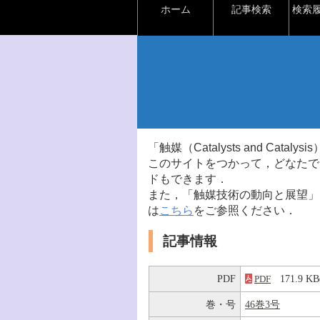
ホーム
記事検索
検索
「触媒（Catalysts and Ca
このサイトをつかって，どなたで
ドもできます．
また，「触媒技術の動向と展望」
は
こちら
をご参照ください．
記事情報
PDF
171.9 
PDF
巻・号
46巻3号