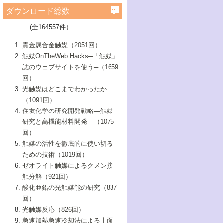
学）
7号 水素を利用する化成品合成の新潮流
6号 新しい固体酸触媒技術
5号 触媒を有効に使うための技術
ールホテル豊橋）
蔵技術の進歩
まで─
3号 メソポーラス物質の新展開
立大学）
3号 実用的ファインケミカル合成プロセス
ダウンロード総数
2号 第97回触媒討論会
1号 最近の触媒担体とその効果
▼46巻（2004年）
7号 ゼオライト合成における最近の進歩
6号 第106回触媒討論会
5号 CO
が関わる触媒・材料
B号 第111回触媒討論会（2013年・関西大
4号 錯体を利用したユニークな表面構造の
を実現する触媒
2
3号 リビング重合触媒の最近の展開
2号 第95回触媒討論会
(全164557件）
1号 部分酸化反応触媒の最前線
▼45巻（2003年）
学）
構築と機能
7号 有機分子触媒による精密有機合成
4号 バイオマス活用のための技術開発
6号 第104回触媒討論会
4号 今後の液体燃料を支える触媒技術
3号 化成品を合成するゼオライト触媒
2号 第93回触媒討論会
1号 なぜこの触媒が良いのか？
▼44巻（2002年）
貴金属合金触媒（2051回）
5号 若手会員による触媒研究の未来展望1：
8号 高機能化ポリオレフィンに向けた重合
5号 こんな物質，あんな物質―新たな触媒
7号 持続可能社会実現のための触媒および
5号 水素製造・貯蔵のための触媒技術の新
4号 水分解用光触媒材料
3号 特殊エネルギー場の触媒反応
触媒OnTheWeb Hacks─「触媒」
企業編
2号 第91回触媒討論会
触媒の最近の進展
1号 高次制御された触媒の化学
▼43巻（2001年）
の可能性―
触媒関連技術
しい展開
誌のウェブサイトを使う─（1659
5号 時間分解分光の進歩と応用
4号 生体内における金属の触媒作用
6号 第102回触媒討論会
3号 最近の自動車排ガス処理技術
2号 第89回触媒討論会
1号 グリーンケミストリーと触媒
▼42巻（2000年）
6号 第100回触媒討論会
8号 未来を拓く金属錯体
回）
6号 第98回触媒討論会
6号 第96回触媒討論会
5号 ファインケミカルズの展開に寄与する
7号 触媒・化学反応における計算化学の進
4号 触媒研究の現状と将来─第90回触媒討論
3号 触媒を利用した電気化学の新展開
2号 第87回触媒討論会特集号
1号 触媒反応工学の明日を拓く
▼41巻（1999年）
7号 『結晶の化学』を活かした触媒研究
光触媒はどこまでわかったか
7号 基礎化学品製造の触媒技術
触媒
歩
会Aから
7号 未来型金属錯体触媒開発への展望
4号 ナノ材料の調製と機能化
（1091回）
3号 生体触媒とバイオプロセス
2号 第85回触媒討論会
8号 イオン液体の応用
1号 孔、穴、あな?-特異な空間とその利用-
▼40巻（1998年）
8号 多機能型リアクター
6号 第94回触媒討論会
8号 若手研究者による触媒研究の未来展望
5号 基礎化学品製造の触媒技術
8号 超臨界流体を用いた化学プロセスの新
住友化学の研究開発戦略―触媒
5号 こんな触媒が欲しい
4号 水素製造・利用の触媒化学
3号 反応ダイナミクス
2号 第83回触媒討論会
1号 創立40周年記念・触媒化学この10年の
▼39巻（1997年）
2：大学・研究所編
展開
研究と高機能材料開発―（1075
7号 サブナノレベルでみた新しい表面現象
6号 第92回触媒討論会
6号 第90回触媒討論会
5号 触媒研究における新しい切り口：コン
進展と21世紀への提言/創立40周年記念・触
4号 超臨界流体の触媒反応への応用
3号 均一系触媒反応最前線
1号 均一系と不均一系触媒反応-その特徴と
回）
▼38巻（1996年）
8号 オレフィン重合触媒の新たな展
7号 基礎化学品製造の触媒技術
ビナトリアルケミストリー
媒学会この10年の歩みとこれから/創立40周
7号 触媒研究と学術雑誌/情報
5号 触媒のおもしろさをどのように伝える
接点
触媒の活性を徹底的に使い切る
4号 実用炭素材料の新展開
1号 触媒の構造と触媒作用/C1化学を中心と
▼37巻（1995年）
年記念・記録は語る
8号 資源の循環と触媒技術
6号 第88回触媒討論会特集号
か
ための技術（1019回）
8号 若い世代からみた触媒化学の現状と未
2号 第79回触媒討論会
5号 研究の方法論を考える
する21世紀への触媒
1号 ファインケミカルズと固体触媒
▼36巻（1994年）
2号 第81回触媒討論会
ゼオライト触媒によるクメン接
来
7号 企業における触媒研究のブレークスル
6号 第86回触媒討論会
3号 最新NO除去触媒の実用化研究
6号 第84回触媒討論会
2号 第77回触媒討論会
2号 第75回触媒討論会
触分解（921回）
1号 電気化学と触媒
▼35巻（1993年）
ー
3号 計算機触媒化学へのさそい
7号 水素化精製触媒の新しい展開
4号 新しい反応場を目指した触媒調製
7号 機能性金属材料と触媒
3号 オリンピックメダル:金・銀・銅はどん
酸化亜鉛の光触媒能の研究（837
3号 希土類を利用した触媒
2号 第73回触媒討論会
8号 この材料を触媒として使ってみません
4号 触媒劣化の制御と予測
1号 工業触媒開発マニュアル―探索から工
▼34巻（1992年）
8号 新しい反応性と機能性を目指した金属
な触媒作用を示すか
回）
5号 反応・分離技術の新しい展開
8号 触媒研究へのNMRの応用と展望
か？
業化まで
4号 触媒とリサイクル
3号 C4化学の展開
5号 最新の実用プロセスと触媒
クラスタ-化学
1号 インパクトを与えたこの研究
▼33巻（1991年）
光触媒反応（826回）
4号 触媒作用における機能の複合化
6号 第80回触媒討論会
2号 第71回触媒討論会
5号 エネルギー変換触媒
4号 《通常号》
6号 第82回触媒討論会
急速加熱急速冷却法による十面
2号 第69回触媒討論会
1号 触媒プロセス開発マニュアル―探索か
▼32巻（1990年）