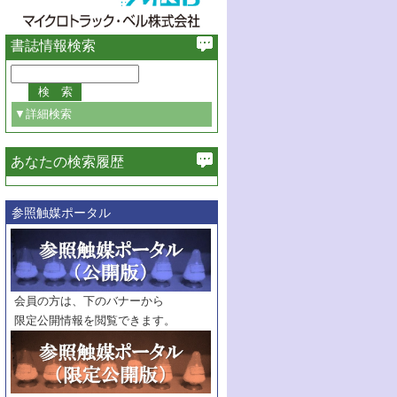
書誌情報検索
▼詳細検索
あなたの検索履歴
必ず含む
参照触媒ポータル
巻・号指定
巻
号
範囲指定
巻
号～
巻
会員の方は、下のバナーから
号
限定公開情報を閲覧できます。
触媒年鑑
年度
記事種別
マーク：
マークあり