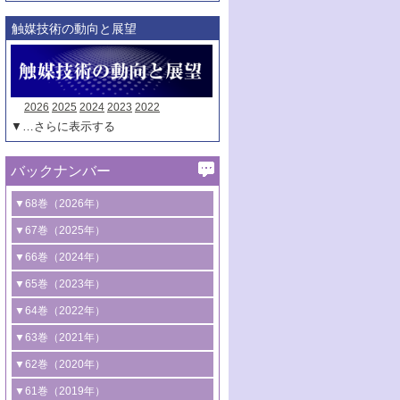
触媒技術の動向と展望
2026
2025
2024
2023
2022
▼…さらに表示する
バックナンバー
▼68巻（2026年）
1号 過酸化水素合成に関する研究動向
▼67巻（2025年）
2号 コンピューター技術により加速する
1号 CO
水素化によるグリーン燃料/グリ
▼66巻（2024年）
2
触媒開発
ーンケミカル製造
1号 低次元ナノ構造を有する触媒材料
▼65巻（2023年）
3号 有機分子変換やCO
資源化のための
2
2号 水素製造のための水分解技術に関す
2号 規制反応場を活用した固体触媒研究
1号 炭素が関わる触媒機能
▼64巻（2022年）
光触媒に関する最近の研究
る最近の研究
の新展開
2号 プラスチックケミカルリサイクルの
1号 合成ガス製造とCOを用いるケミカル
▼63巻（2021年）
B号 第137回触媒討論会（2026年）
3号 オレフィン系樹脂の精密合成に関す
3号 未踏分子変換を目指した酸化触媒プ
ための触媒技術
ズ合成の最新動向
1号 金触媒の新展開
▼62巻（2020年）
る最新技術
ロセスの最前線
3号 非酸化物系金属化合物を基盤とした
2号 化学品合成のための合金触媒開発
2号 ペロブスカイト
1号 触媒設計を拓く欠陥構造のキャラク
▼61巻（2019年）
4号 アルコール類の効率的変換を実現す
4号 シンクロトロン放射光および中性子
触媒材料の開発