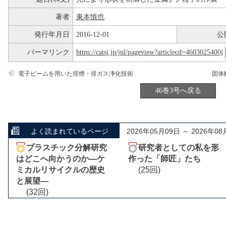
著者
東本慎也
発行年月日
2016-12-01
公
パーマリンク
https://catsj.jp/jnl/pageview?articlecd=4603025400j
電子ビームを用いた排煙・排ガス浄化技術
46巻3号へ戻る
よく読まれているページ
2026年05月09日 ～ 2026年08
プラスチック分解研究
研究者としての私を形
はどこへ向かうのか―ケ
作った「師匠」たち
ミカルリサイクルの歴史
(25回)
と展望―
(32回)