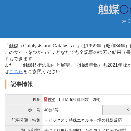
「触媒（Catalysts and Catalysis）」は1959年（昭
このサイトをつかって，どなたでも全記事の検索と結果（書
ドもできます．
また，「触媒技術の動向と展望」（触媒年鑑）も2021年
は
こちら
をご参照ください．
記事情報
PDF
1.3 MB(閲覧回数：2回)
PDF
巻・号
46巻3号
ペ
記事分類・特集
トピックス：特殊エネルギー場の触媒反応
題目(和文)
光により形状を制御した金属ナノ粒子の作製